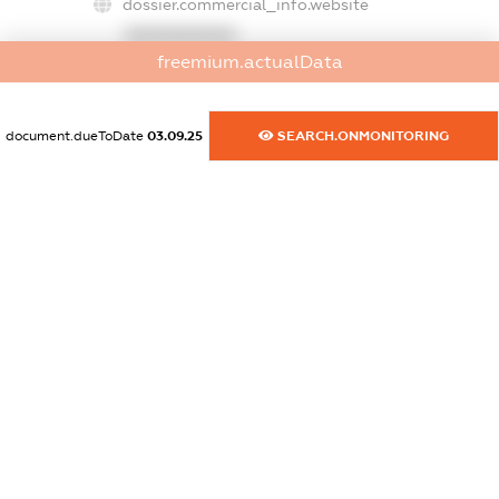
dossier.commercial_info.website
XXXXXXXXXX
freemium.actualData
dossier.commercial_info.activity
XXXXXXXXXX
document.dueToDate
03.09.25
SEARCH.ONMONITORING
freemium.exampleText_1
freemium.exampleText_2
freemium.anonymousPerSearch2
FREEMIUM.DETAILS
FREEMIUM.REGISTER