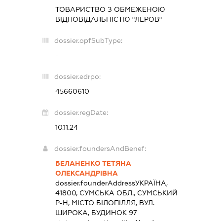
ТОВАРИСТВО З ОБМЕЖЕНОЮ
ВІДПОВІДАЛЬНІСТЮ "ЛЕРОВ"
dossier.opfSubType:
-
dossier.edrpo:
45660610
dossier.regDate:
10.11.24
dossier.foundersAndBenef:
БЕЛАНЕНКО ТЕТЯНА
ОЛЕКСАНДРІВНА
dossier.founderAddress
УКРАЇНА,
41800, СУМСЬКА ОБЛ., СУМСЬКИЙ
Р-Н, МІСТО БІЛОПІЛЛЯ, ВУЛ.
ШИРОКА, БУДИНОК 97