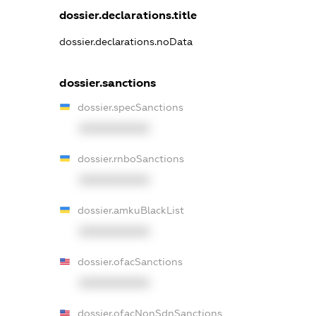
dossier.declarations.title
dossier.declarations.noData
dossier.sanctions
dossier.specSanctions
XXXXXXXXXX
dossier.rnboSanctions
XXXXXXXXXX
dossier.amkuBlackList
XXXXXXXXXX
dossier.ofacSanctions
XXXXXXXXXX
dossier.ofacNonSdnSanctions