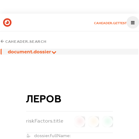
CAHEADER.GETTEST
CAHEADER.SEARCH
document.dossier
ЛЕРОВ
riskFactors.title
0
0
0
dossier.fullName: