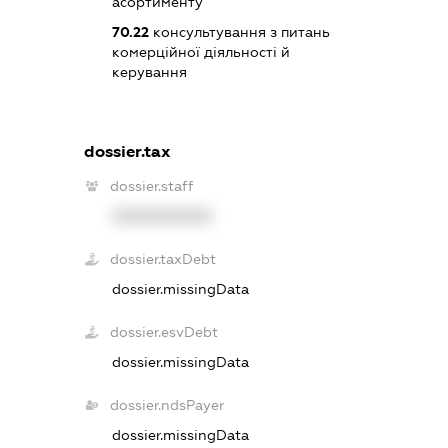
асортименту
70.22
консультування з питань
комерційної діяльності й
керування
dossier.tax
dossier.staff
XXXXXXXXXX
dossier.taxDebt
dossier.missingData
dossier.esvDebt
dossier.missingData
dossier.ndsPayer
dossier.missingData