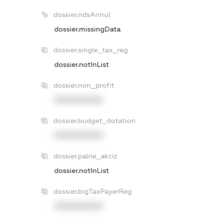
dossier.ndsAnnul
dossier.missingData
dossier.single_tax_reg
dossier.notInList
dossier.non_profit
XXXXXXXXXX
dossier.budget_dotation
XXXXXXXXXX
dossier.palne_akciz
dossier.notInList
dossier.bigTaxPayerReg
XXXXXXXXXX