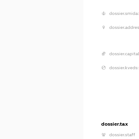
dossier.smida:
dossier.addres
dossier.capital
dossier.kveds:
dossier.tax
dossier.staff