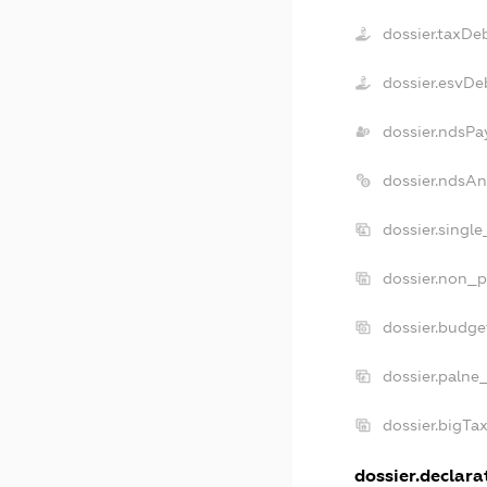
dossier.taxDe
dossier.esvDe
dossier.ndsPa
dossier.ndsA
dossier.singl
dossier.non_p
dossier.budg
dossier.palne
dossier.bigTa
dossier.declarat