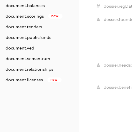
document.balances
dossier.regDat
document.scorings
new!
dossier.foun
document.tenders
document.publicfunds
document.ved
document.semantrum
dossier.heads:
document.relationships
document.licenses
new!
dossier.benefi