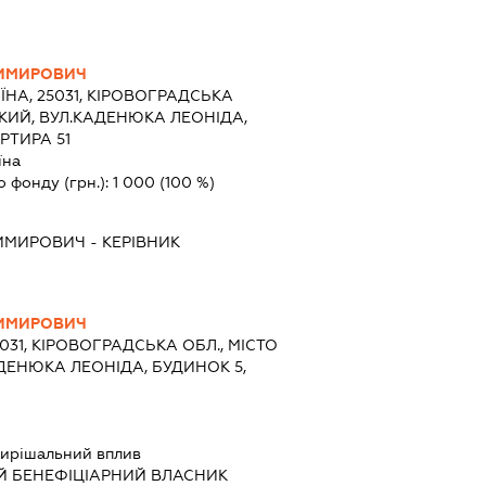
ИМИРОВИЧ
ЇНА, 25031, КІРОВОГРАДСЬКА
КИЙ, ВУЛ.КАДЕНЮКА ЛЕОНІДА,
РТИРА 51
їна
о фонду (грн.):
1 000
(100 %)
ИМИРОВИЧ
-
КЕРІВНИК
ИМИРОВИЧ
5031, КІРОВОГРАДСЬКА ОБЛ., МІСТО
ДЕНЮКА ЛЕОНІДА, БУДИНОК 5,
ирішальний вплив
Й БЕНЕФІЦІАРНИЙ ВЛАСНИК