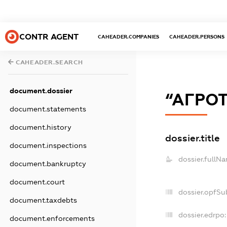
CONTR AGENT
CAHEADER.COMPANIES
CAHEADER.PERSONS
CAHEADER.SEARCH
document.dossier
“АГРО
document.statements
document.history
dossier.title
document.inspections
dossier.fullN
document.bankruptcy
document.court
dossier.opfSu
document.taxdebts
dossier.edrpo:
document.enforcements