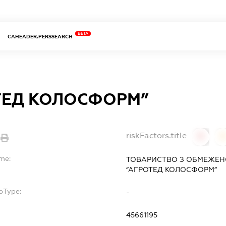
BETA
CAHEADER.PERSSEARCH
ТЕД КОЛОСФОРМ”
riskFactors.title
0
ame:
ТОВАРИСТВО З ОБМЕЖЕН
“АГРОТЕД КОЛОСФОРМ”
bType:
-
45661195