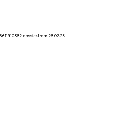
56611910382
dossier.from 28.02.25