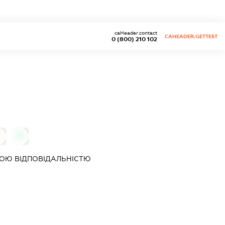
caHeader.contact
CAHEADER.GETTEST
0 (800) 210 102
0
0
ОЮ ВІДПОВІДАЛЬНІСТЮ