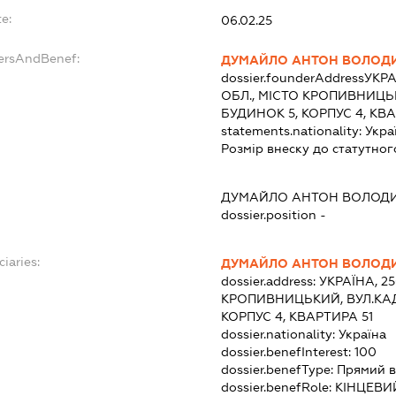
e:
06.02.25
dersAndBenef:
ДУМАЙЛО АНТОН ВОЛОД
dossier.founderAddress
УКРА
ОБЛ., МІСТО КРОПИВНИЦЬ
БУДИНОК 5, КОРПУС 4, КВА
statements.nationality:
Укра
Розмір внеску до статутног
ДУМАЙЛО АНТОН ВОЛОД
dossier.position -
ciaries:
ДУМАЙЛО АНТОН ВОЛОД
dossier.address:
УКРАЇНА, 2
КРОПИВНИЦЬКИЙ, ВУЛ.КА
КОРПУС 4, КВАРТИРА 51
dossier.nationality:
Україна
dossier.benefInterest:
100
dossier.benefType:
Прямий в
dossier.benefRole:
КІНЦЕВИ