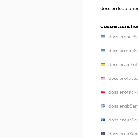
dossier.declarati
dossier.sanctio
dossier.specS
dossier.rnboS
dossier.amkuB
dossier.ofacS
dossier.ofac
dossier.gbSan
dossier.ausSa
dossier.euSan