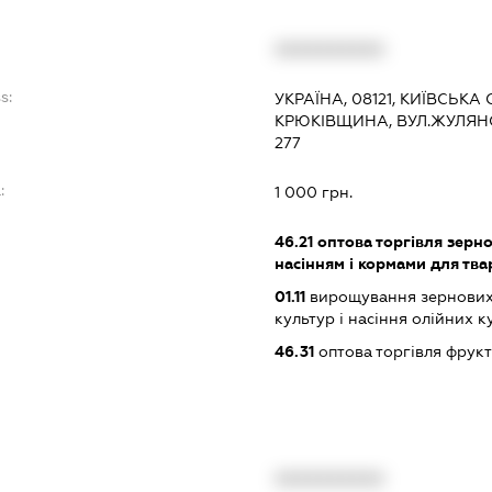
XXXXXXXXXX
s:
УКРАЇНА, 08121, КИЇВСЬКА
КРЮКІВЩИНА, ВУЛ.ЖУЛЯНС
277
:
1 000 грн.
46.21
оптова торгівля зерн
насінням і кормами для тв
01.11
вирощування зернових 
культур і насіння олійних к
46.31
оптова торгівля фрук
XXXXXXXXXX