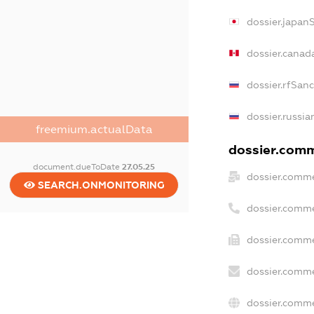
dossier.japan
dossier.canad
dossier.rfSan
dossier.russia
freemium.actualData
dossier.comme
document.dueToDate
27.05.25
dossier.comme
SEARCH.ONMONITORING
dossier.comme
dossier.comme
dossier.comme
dossier.comme