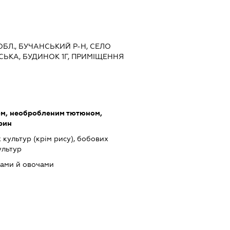
 ОБЛ., БУЧАНСЬКИЙ Р-Н, СЕЛО
ЬКА, БУДИНОК 1Г, ПРИМІЩЕННЯ
ом, необробленим тютюном,
арин
культур (крім рису), бобових
ультур
тами й овочами