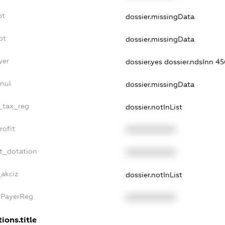
bt
dossier.missingData
bt
dossier.missingData
yer
dossier.yes
dossier.ndsInn 4
nnul
dossier.missingData
e_tax_reg
dossier.notInList
rofit
XXXXXXXXXX
et_dotation
XXXXXXXXXX
_akciz
dossier.notInList
xPayerReg
XXXXXXXXXX
ions.title