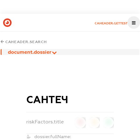
CAHEADER.GETTEST
CAHEADER.SEARCH
document.dossier
САНТЕЧ
riskFactors.title
0
0
0
dossier.fullName: