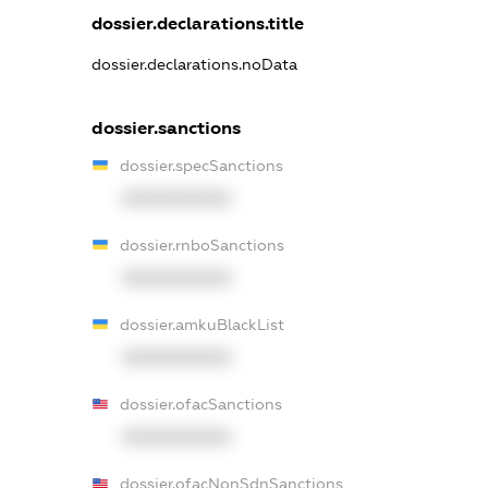
dossier.declarations.title
dossier.declarations.noData
dossier.sanctions
dossier.specSanctions
XXXXXXXXXX
dossier.rnboSanctions
XXXXXXXXXX
dossier.amkuBlackList
XXXXXXXXXX
dossier.ofacSanctions
XXXXXXXXXX
dossier.ofacNonSdnSanctions