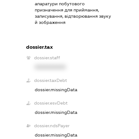
апаратури побутового
призначення для приймання,
записування, відтворювання звуку
й зображення
dossier.tax
dossier.staff
XXXXXXXXXX
dossier.taxDebt
dossier.missingData
dossier.esvDebt
dossier.missingData
dossier.ndsPayer
dossier.missingData