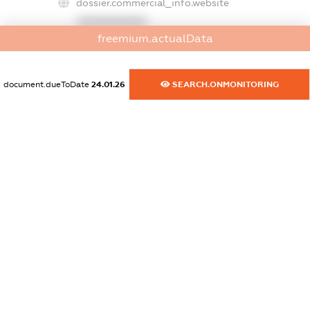
dossier.commercial_info.website
XXXXXXXXXX
freemium.actualData
dossier.commercial_info.activity
XXXXXXXXXX
document.dueToDate
24.01.26
SEARCH.ONMONITORING
freemium.exampleText_1
freemium.exampleText_2
freemium.anonymousPerSearch2
FREEMIUM.DETAILS
FREEMIUM.REGISTER