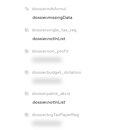
dossier.ndsAnnul
dossier.missingData
dossier.single_tax_reg
dossier.notInList
dossier.non_profit
XXXXXXXXXX
dossier.budget_dotation
XXXXXXXXXX
dossier.palne_akciz
dossier.notInList
dossier.bigTaxPayerReg
XXXXXXXXXX