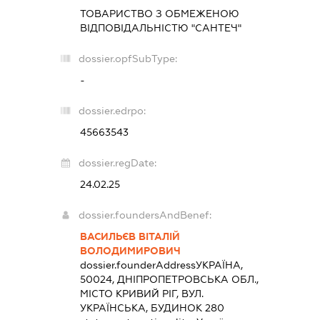
ТОВАРИСТВО З ОБМЕЖЕНОЮ
ВІДПОВІДАЛЬНІСТЮ "САНТЕЧ"
dossier.opfSubType:
-
dossier.edrpo:
45663543
dossier.regDate:
24.02.25
dossier.foundersAndBenef:
ВАСИЛЬЄВ ВІТАЛІЙ
ВОЛОДИМИРОВИЧ
dossier.founderAddress
УКРАЇНА,
50024, ДНІПРОПЕТРОВСЬКА ОБЛ.,
МІСТО КРИВИЙ РІГ, ВУЛ.
УКРАЇНСЬКА, БУДИНОК 280