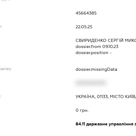
45664385
:
22.05.25
СВИРИДЕНКО СЕРГІЙ МИ
dossier.from 09.10.23
dossier.position -
aries:
dossier.missingData
XXXXXXXXXX
:
УКРАЇНА, 01133, МІСТО КИЇ
0 грн.
84.11
державне управління 