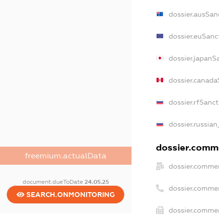
dossier.ausSan
dossier.euSanc
dossier.japanS
dossier.canada
dossier.rfSanc
dossier.russian
dossier.comme
freemium.actualData
dossier.commer
document.dueToDate
24.05.25
dossier.commer
SEARCH.ONMONITORING
dossier.commer