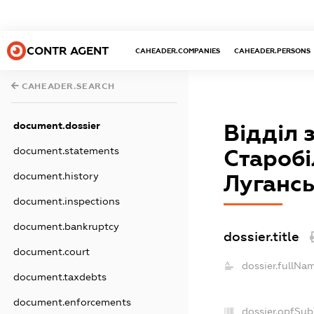
CONTR AGENT
CAHEADER.COMPANIES
CAHEADER.PERSONS
CAHEADER.SEARCH
document.dossier
Відділ 
document.statements
Старобі
document.history
Лугансь
document.inspections
document.bankruptcy
dossier.title
document.court
dossier.fullNa
document.taxdebts
document.enforcements
dossier.opfSub