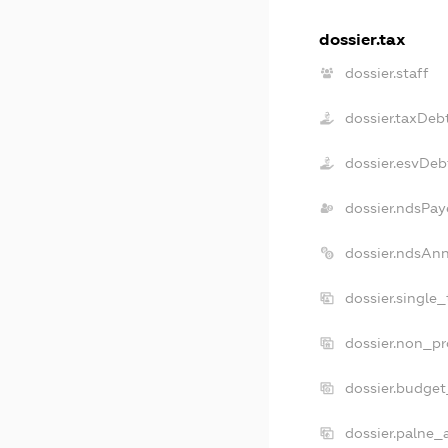
dossier.tax
dossier.staff
dossier.taxDeb
dossier.esvDeb
dossier.ndsPay
dossier.ndsAn
dossier.single
dossier.non_pr
dossier.budge
dossier.palne_