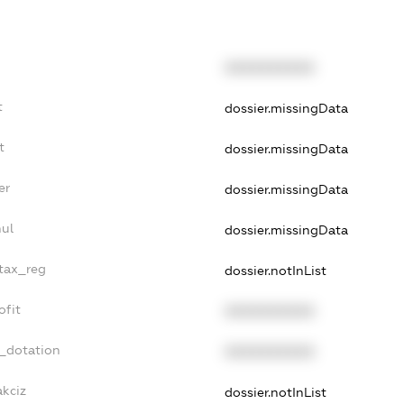
XXXXXXXXXX
t
dossier.missingData
t
dossier.missingData
er
dossier.missingData
nul
dossier.missingData
_tax_reg
dossier.notInList
ofit
XXXXXXXXXX
t_dotation
XXXXXXXXXX
akciz
dossier.notInList