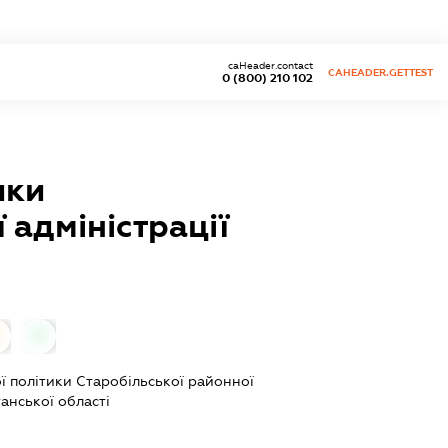
caHeader.contact
CAHEADER.GETTEST
0 (800) 210 102
ики
 адміністрації
0
ої політики Старобільської районної
анської області