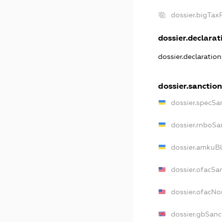
dossier.bigTax
dossier.declarati
dossier.declaratio
dossier.sanction
dossier.specSa
dossier.rnboSa
dossier.amkuBl
dossier.ofacSa
dossier.ofacN
dossier.gbSanc