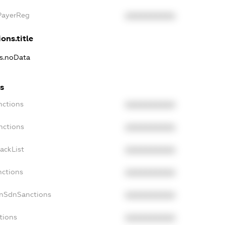
PayerReg
XXXXXXXXXX
ons.title
ns.noData
s
nctions
XXXXXXXXXX
nctions
XXXXXXXXXX
ackList
XXXXXXXXXX
nctions
XXXXXXXXXX
onSdnSanctions
XXXXXXXXXX
tions
XXXXXXXXXX