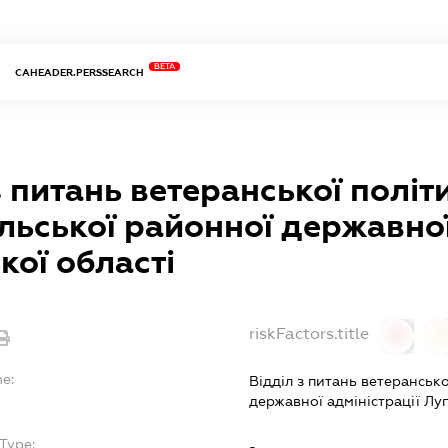
BETA
CAHEADER.PERSSEARCH
з питань ветеранської політ
льської районної державної
кої області
riskFactors.title
0
0
me:
Відділ з питань ветеранськ
державної адміністрації Луг
Type:
-