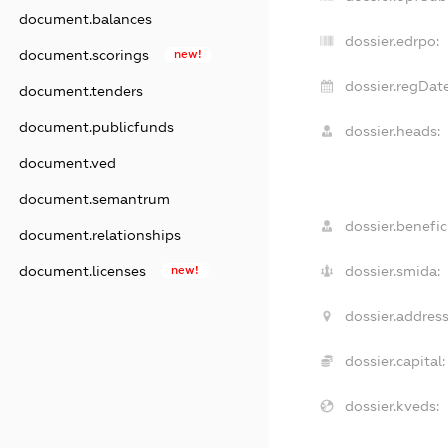
document.balances
dossier.edrpo:
document.scorings
new!
dossier.regDate
document.tenders
document.publicfunds
dossier.heads:
document.ved
document.semantrum
dossier.benefici
document.relationships
dossier.smida:
document.licenses
new!
dossier.address
dossier.capital:
dossier.kveds: