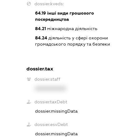
dossier.kveds:
64.19
інші види грошового
посередництва
84.21
міжнародна діяльність
84.24
діяльність у сфері охорони
громадського порядку та безпеки
dossier.tax
dossier.staff
XXXXXXXXXX
dossier.taxDebt
dossier.missingData
dossier.esvDebt
dossier.missingData