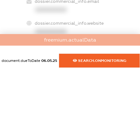
dossier.commercial_info.email
XXXXXXXXXX
dossier.commercial_info.website
XXXXXXXXXX
freemium.actualData
dossier.commercial_info.activity
XXXXXXXXXX
document.dueToDate
06.05.25
SEARCH.ONMONITORING
freemium.exampleText_1
freemium.exampleText_2
freemium.anonymousPerSearch2
FREEMIUM.DETAILS
FREEMIUM.REGISTER