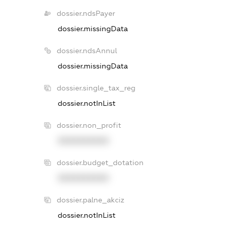
dossier.ndsPayer
dossier.missingData
dossier.ndsAnnul
dossier.missingData
dossier.single_tax_reg
dossier.notInList
dossier.non_profit
XXXXXXXXXX
dossier.budget_dotation
XXXXXXXXXX
dossier.palne_akciz
dossier.notInList