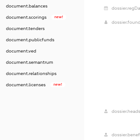
document.balances
dossier.regDa
document.scorings
new!
dossier.foun
document.tenders
document.publicfunds
document.ved
document.semantrum
document.relationships
document.licenses
new!
dossier.heads
dossier.benefi