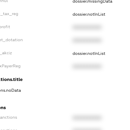
nnul
dossier.missingData
e_tax_reg
dossier.notInList
rofit
XXXXXXXXXX
et_dotation
XXXXXXXXXX
_akciz
dossier.notInList
axPayerReg
XXXXXXXXXX
tions.title
ions.noData
ons
Sanctions
XXXXXXXXXX