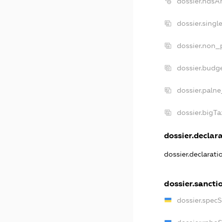
dossier.ndsA
dossier.singl
dossier.non_p
dossier.budg
dossier.palne
dossier.bigT
dossier.declara
dossier.declarat
dossier.sancti
dossier.spec