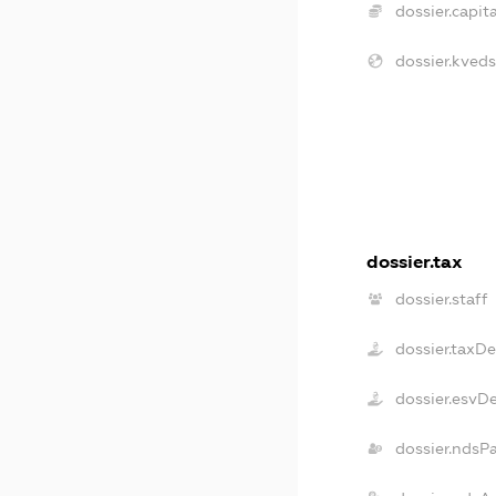
dossier.capita
dossier.kveds
dossier.tax
dossier.staff
dossier.taxD
dossier.esvD
dossier.ndsP