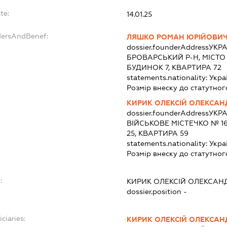
te:
14.01.25
dersAndBenef:
ЛЯШКО РОМАН ЮРІЙОВИ
dossier.founderAddress
УКРА
БРОВАРСЬКИЙ Р-Н, МІСТО
БУДИНОК 7, КВАРТИРА 72
statements.nationality:
Укра
Розмір внеску до статутног
КИРИК ОЛЕКСІЙ ОЛЕКСА
dossier.founderAddress
УКРА
ВІЙСЬКОВЕ МІСТЕЧКО № 1
25, КВАРТИРА 59
statements.nationality:
Укра
Розмір внеску до статутног
:
КИРИК ОЛЕКСІЙ ОЛЕКСА
dossier.position -
ciaries:
КИРИК ОЛЕКСІЙ ОЛЕКСА