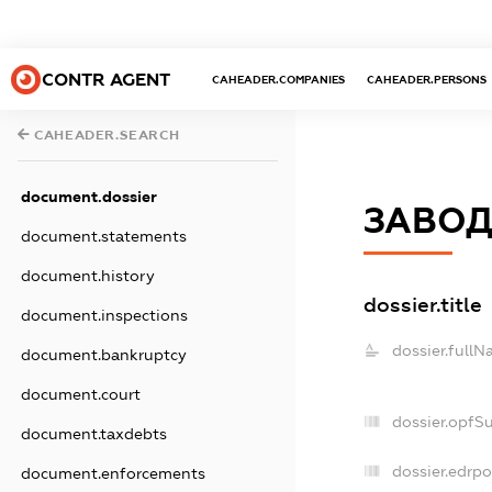
CONTR AGENT
CAHEADER.COMPANIES
CAHEADER.PERSONS
CAHEADER.SEARCH
document.dossier
ЗАВОД
document.statements
document.history
dossier.title
document.inspections
dossier.fullN
document.bankruptcy
document.court
dossier.opfS
document.taxdebts
dossier.edrpo
document.enforcements