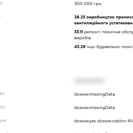
l:
300 000 грн.
:
28.25
виробництво промисл
вентиляційного устаткован
33.11
ремонт і технічне обс
виробів
43.29
інші будівельно-монт
XXXXXXXXXX
ebt
dossier.missingData
ebt
dossier.missingData
ayer
dossier.yes
dossier.ndsInn 