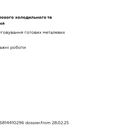
ового холодильного та
ня
луговування готових металевих
ажні роботи
456814410296
dossier.from 28.02.25