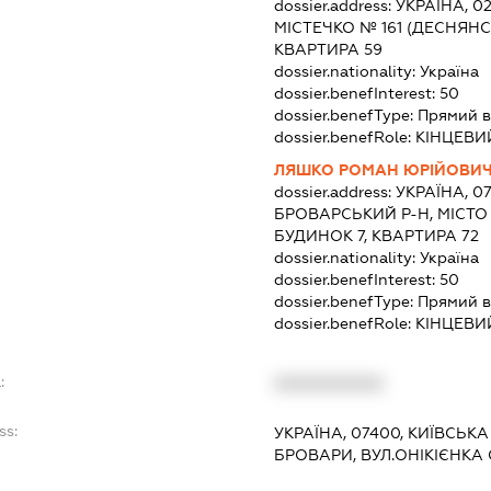
dossier.address:
УКРАЇНА, 0
МІСТЕЧКО № 161 (ДЕСНЯНС
КВАРТИРА 59
dossier.nationality:
Україна
dossier.benefInterest:
50
dossier.benefType:
Прямий в
dossier.benefRole:
КІНЦЕВИ
ЛЯШКО РОМАН ЮРІЙОВИ
dossier.address:
УКРАЇНА, 0
БРОВАРСЬКИЙ Р-Н, МІСТО
БУДИНОК 7, КВАРТИРА 72
dossier.nationality:
Україна
dossier.benefInterest:
50
dossier.benefType:
Прямий в
dossier.benefRole:
КІНЦЕВИ
:
XXXXXXXXXX
ss:
УКРАЇНА, 07400, КИЇВСЬК
БРОВАРИ, ВУЛ.ОНІКІЄНКА 