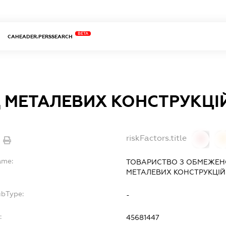
BETA
CAHEADER.PERSSEARCH
 МЕТАЛЕВИХ КОНСТРУКЦІЙ
riskFactors.title
0
ame:
ТОВАРИСТВО З ОБМЕЖЕН
МЕТАЛЕВИХ КОНСТРУКЦІЙ
ubType:
-
:
45681447