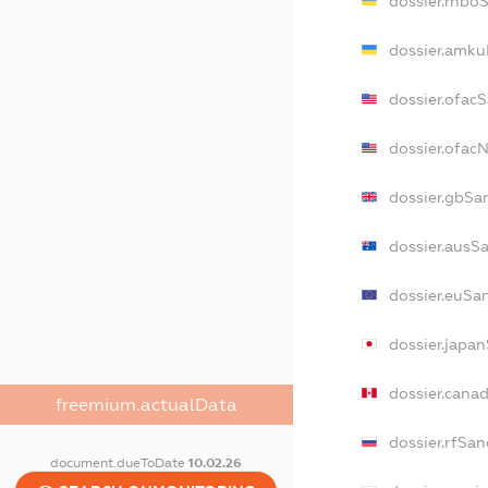
dossier.rnbo
dossier.amku
dossier.ofac
dossier.ofac
dossier.gbSa
dossier.ausS
dossier.euSa
dossier.japa
dossier.cana
freemium.actualData
dossier.rfSan
document.dueToDate
10.02.26