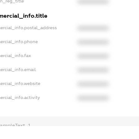
an_reg_title
XXXXXXXXXX
ercial_info.title
ercial_info.postal_address
XXXXXXXXXX
ercial_info.phone
XXXXXXXXXX
ercial_info.fax
XXXXXXXXXX
ercial_info.email
XXXXXXXXXX
ercial_info.website
XXXXXXXXXX
rcial_info.activity
XXXXXXXXXX
ampleText_1
xampleText_2
nonymousPerSearch2