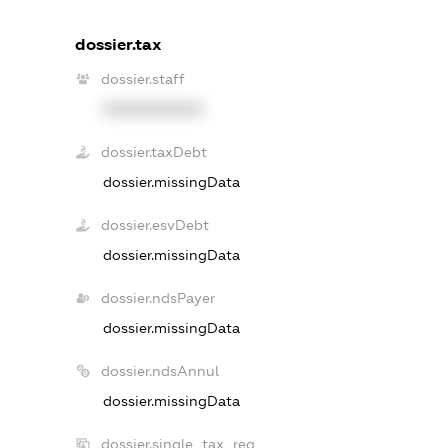
dossier.tax
dossier.staff
XXXXXXXXXX
dossier.taxDebt
dossier.missingData
dossier.esvDebt
dossier.missingData
dossier.ndsPayer
dossier.missingData
dossier.ndsAnnul
dossier.missingData
dossier.single_tax_reg