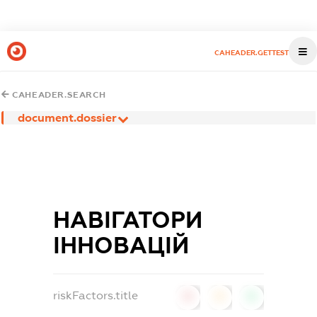
CAHEADER.GETTEST
CAHEADER.SEARCH
document.dossier
НАВІГАТОРИ
ІННОВАЦІЙ
riskFactors.title
0
0
0