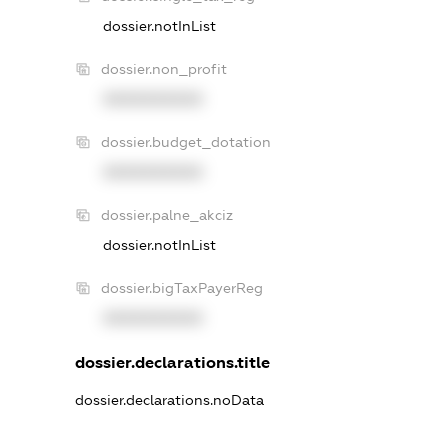
dossier.notInList
dossier.non_profit
XXXXXXXXXX
dossier.budget_dotation
XXXXXXXXXX
dossier.palne_akciz
dossier.notInList
dossier.bigTaxPayerReg
XXXXXXXXXX
dossier.declarations.title
dossier.declarations.noData