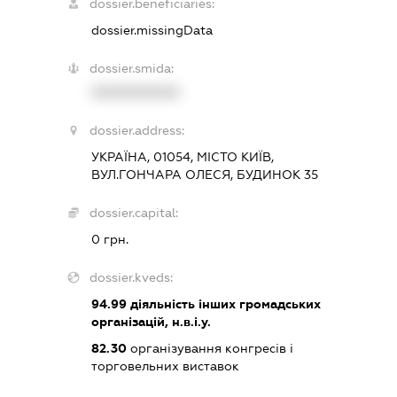
dossier.beneficiaries:
dossier.missingData
dossier.smida:
XXXXXXXXXX
dossier.address:
УКРАЇНА, 01054, МІСТО КИЇВ,
ВУЛ.ГОНЧАРА ОЛЕСЯ, БУДИНОК 35
dossier.capital:
0 грн.
dossier.kveds:
94.99
діяльність інших громадських
організацій, н.в.і.у.
82.30
організування конгресів і
торговельних виставок