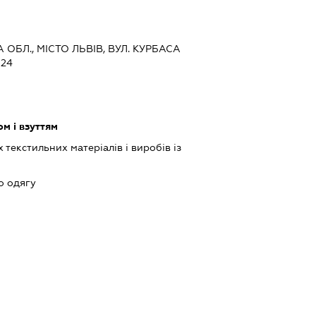
А ОБЛ., МІСТО ЛЬВІВ, ВУЛ. КУРБАСА
 24
м і взуттям
текстильних матеріалів і виробів із
о одягу