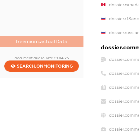
dossier.canad
dossier.rfSanc
dossier.russia
freemium.actualData
dossier.comme
document.dueToDate
19.04.25
dossier.comme
SEARCH.ONMONITORING
dossier.comme
dossier.comme
dossier.comme
dossier.comme
dossier.commer