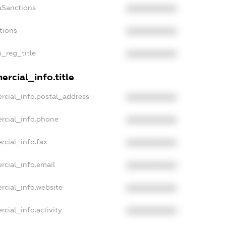
aSanctions
XXXXXXXXXX
tions
XXXXXXXXXX
n_reg_title
XXXXXXXXXX
rcial_info.title
rcial_info.postal_address
XXXXXXXXXX
rcial_info.phone
XXXXXXXXXX
rcial_info.fax
XXXXXXXXXX
rcial_info.email
XXXXXXXXXX
rcial_info.website
XXXXXXXXXX
cial_info.activity
XXXXXXXXXX