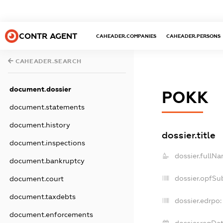
CONTR AGENT
CAHEADER.COMPANIES
CAHEADER.PERSONS
CAHEADER.SEARCH
document.dossier
РОКК
document.statements
document.history
dossier.title
document.inspections
dossier.fullNa
document.bankruptcy
dossier.opfSu
document.court
document.taxdebts
dossier.edrpo:
document.enforcements