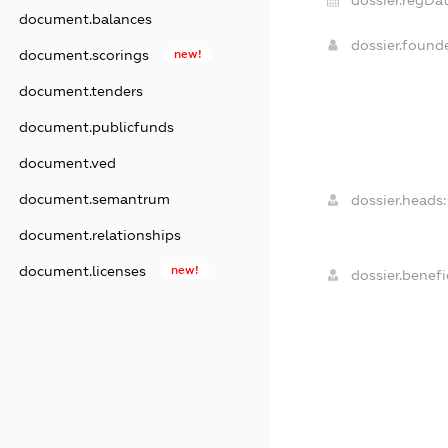
dossier.regDat
document.balances
dossier.found
document.scorings
new!
document.tenders
document.publicfunds
document.ved
document.semantrum
dossier.heads:
document.relationships
document.licenses
new!
dossier.benefic