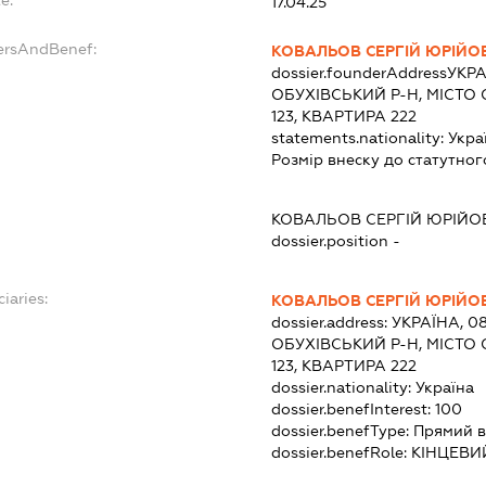
e:
17.04.25
ersAndBenef:
КОВАЛЬОВ СЕРГІЙ ЮРІЙО
dossier.founderAddress
УКРА
ОБУХІВСЬКИЙ Р-Н, МІСТО 
123, КВАРТИРА 222
statements.nationality:
Укра
Розмір внеску до статутног
КОВАЛЬОВ СЕРГІЙ ЮРІЙО
dossier.position -
iaries:
КОВАЛЬОВ СЕРГІЙ ЮРІЙО
dossier.address:
УКРАЇНА, 0
ОБУХІВСЬКИЙ Р-Н, МІСТО 
123, КВАРТИРА 222
dossier.nationality:
Україна
dossier.benefInterest:
100
dossier.benefType:
Прямий в
dossier.benefRole:
КІНЦЕВИ