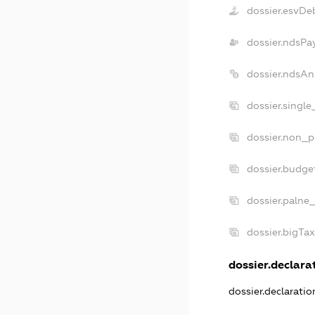
dossier.esvDe
dossier.ndsPa
dossier.ndsAn
dossier.singl
dossier.non_p
dossier.budge
dossier.palne
dossier.bigTa
dossier.declarat
dossier.declarati