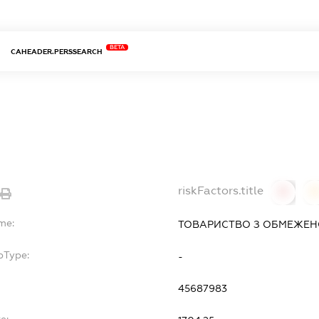
BETA
CAHEADER.PERSSEARCH
riskFactors.title
0
me:
ТОВАРИСТВО З ОБМЕЖЕНО
bType:
-
45687983