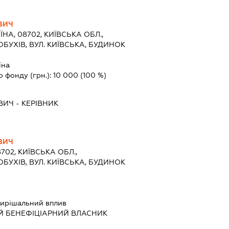
ВИЧ
ЇНА, 08702, КИЇВСЬКА ОБЛ.,
ОБУХІВ, ВУЛ. КИЇВСЬКА, БУДИНОК
їна
о фонду (грн.):
10 000
(100 %)
ВИЧ
-
КЕРІВНИК
ВИЧ
8702, КИЇВСЬКА ОБЛ.,
ОБУХІВ, ВУЛ. КИЇВСЬКА, БУДИНОК
ирішальний вплив
Й БЕНЕФІЦІАРНИЙ ВЛАСНИК