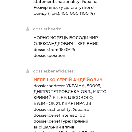
statements.nationality:
Україна
Розмір внеску до статутного
фонду (грн.):
100 000
(100 %)
dossier.heads:
ЧОРНОМОРЕЦЬ ВОЛОДИМИР
ОЛЕКСАНДРОВИЧ
-
КЕРІВНИК
-
dossier.from 18.09.25
dossier.position -
dossier.beneficiaries:
МЕЛЕШКО СЕРГІЙ АНДРІЙОВИЧ
dossier.address:
УКРАЇНА, 50093,
ДНІПРОПЕТРОВСЬКА ОБЛ., МІСТО
КРИВИЙ РІГ, ВУЛ.ЛІСОВОГО,
БУДИНОК 21, КВАРТИРА 38
dossier.nationality:
Україна
dossier.benefInterest:
100
dossier.benefType:
Прямий
вирішальний вплив