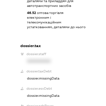
деталями та приладдям для
автотранспортних засобів
46.52
оптова торгівля
електронним і
телекомунікаційним
устаткованням, деталями до нього
dossier.tax
dossier.staff
XXXXXXXXXX
dossier.taxDebt
dossier.missingData
dossier.esvDebt
dossier.missingData
dossier.ndsPayer