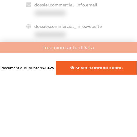
dossier.commercial_info.email
XXXXXXXXXX
dossier.commercial_info.website
XXXXXXXXXX
freemium.actualData
dossier.commercial_info.activity
XXXXXXXXXX
document.dueToDate
13.10.25
SEARCH.ONMONITORING
freemium.exampleText_1
freemium.exampleText_2
freemium.anonymousPerSearch2
FREEMIUM.DETAILS
FREEMIUM.REGISTER