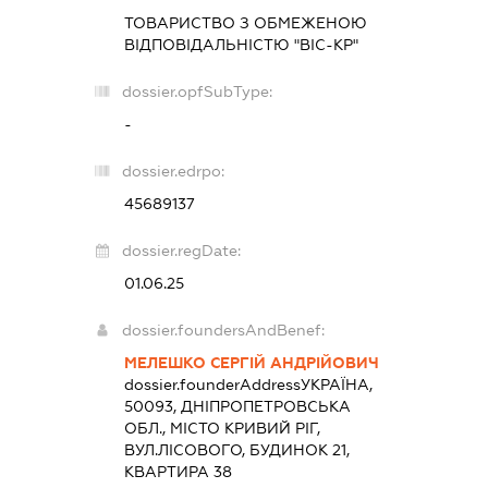
ТОВАРИСТВО З ОБМЕЖЕНОЮ
ВІДПОВІДАЛЬНІСТЮ "ВІС-КР"
dossier.opfSubType:
-
dossier.edrpo:
45689137
dossier.regDate:
01.06.25
dossier.foundersAndBenef:
МЕЛЕШКО СЕРГІЙ АНДРІЙОВИЧ
dossier.founderAddress
УКРАЇНА,
50093, ДНІПРОПЕТРОВСЬКА
ОБЛ., МІСТО КРИВИЙ РІГ,
ВУЛ.ЛІСОВОГО, БУДИНОК 21,
КВАРТИРА 38