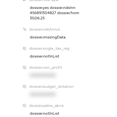
dossier.yes
dossier.ndsInn
456891304827
dossier.from
30.06.25
dossier.ndsAnnul
dossier.missingData
dossier.single_tax_reg
dossier.notInList
dossier.non_profit
XXXXXXXXXX
dossier.budget_dotation
XXXXXXXXXX
dossier.palne_akciz
dossier.notInList