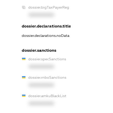
dossier.bigTaxPayerReg
XXXXXXXXXX
dossier.declarations.title
dossier.declarations.noData
dossier.sanctions
dossier.specSanctions
XXXXXXXXXX
dossier.rnboSanctions
XXXXXXXXXX
dossier.amkuBlackList
XXXXXXXXXX