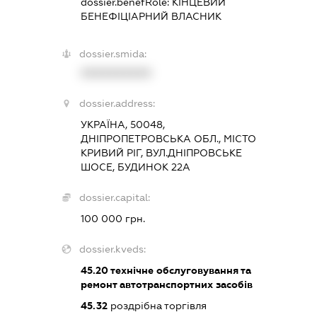
dossier.benefRole:
КІНЦЕВИЙ
БЕНЕФІЦІАРНИЙ ВЛАСНИК
dossier.smida:
XXXXXXXXXX
dossier.address:
УКРАЇНА, 50048,
ДНІПРОПЕТРОВСЬКА ОБЛ., МІСТО
КРИВИЙ РІГ, ВУЛ.ДНІПРОВСЬКЕ
ШОСЕ, БУДИНОК 22А
dossier.capital:
100 000 грн.
dossier.kveds:
45.20
технічне обслуговування та
ремонт автотранспортних засобів
45.32
роздрібна торгівля