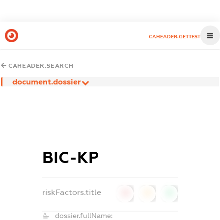
CAHEADER.GETTEST
CAHEADER.SEARCH
document.dossier
ВІС-КР
riskFactors.title
0
0
0
dossier.fullName: