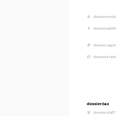
dossier.smid
dossier.addre
dossier.capit
dossier.kveds
dossier.tax
dossier.staff