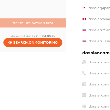
dossier.japa
dossier.can
freemium.actualData
dossier.rfSa
document.dueToDate
04.06.25
dossier.russ
SEARCH.ONMONITORING
dossier.comm
dossier.comm
dossier.com
dossier.comm
dossier.comm
dossier.comm