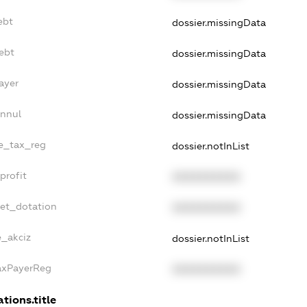
ebt
dossier.missingData
ebt
dossier.missingData
ayer
dossier.missingData
Annul
dossier.missingData
le_tax_reg
dossier.notInList
profit
XXXXXXXXXX
get_dotation
XXXXXXXXXX
e_akciz
dossier.notInList
TaxPayerReg
XXXXXXXXXX
tions.title