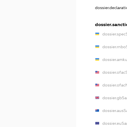
dossier.declarat
dossier.sancti
dossier.spec
dossier.rnbo
dossier.amku
dossier.ofac
dossier.ofa
dossier.gbSa
dossier.ausS
dossier.euSa