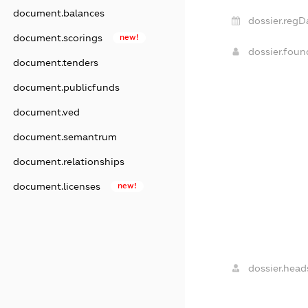
document.balances
dossier.regD
document.scorings
new!
dossier.fou
document.tenders
document.publicfunds
document.ved
document.semantrum
document.relationships
document.licenses
new!
dossier.head