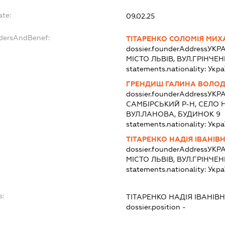
ate:
09.02.25
ndersAndBenef:
ТІТАРЕНКО СОЛОМІЯ МИХ
dossier.founderAddress
УКРА
МІСТО ЛЬВІВ, ВУЛ.ГРІНЧЕН
statements.nationality:
Укра
ГРЕНДИШ ГАЛИНА ВОЛО
dossier.founderAddress
УКРА
САМБІРСЬКИЙ Р-Н, СЕЛО 
ВУЛ.ЛАНОВА, БУДИНОК 9
statements.nationality:
Укра
ТІТАРЕНКО НАДІЯ ІВАНІВ
dossier.founderAddress
УКРА
МІСТО ЛЬВІВ, ВУЛ.ГРІНЧЕН
statements.nationality:
Укра
s:
ТІТАРЕНКО НАДІЯ ІВАНІВ
dossier.position -