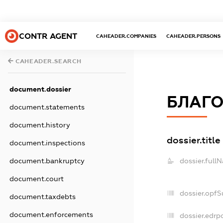
CONTR AGENT
CAHEADER.COMPANIES
CAHEADER.PERSONS
CAHEADER.SEARCH
document.dossier
БЛАГО
document.statements
document.history
dossier.title
document.inspections
dossier.full
document.bankruptcy
document.court
dossier.opfS
document.taxdebts
document.enforcements
dossier.edrpo