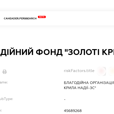
BETA
CAHEADER.PERSSEARCH
ДІЙНИЙ ФОНД "ЗОЛОТІ КР
riskFactors.title
0
Name:
БЛАГОДІЙНА ОРГАНІЗАЦІ
КРИЛА НАДІЇ-ЗС"
ubType:
-
:
45689268