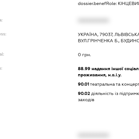
dossier.benefRole:
КІНЦЕВИ
a:
XXXXXXXXXX
ss:
УКРАЇНА, 79037, ЛЬВІВСЬКА
ВУЛ.ГРІНЧЕНКА Б., БУДИН
al:
0 грн.
:
88.99
надання іншої соціал
проживання, н.в.і.у.
90.01
театральна та концерт
90.02
діяльність із підтрим
заходів
XXXXXXXXXX