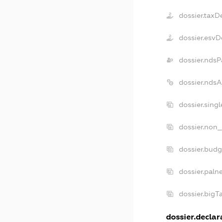
dossier.taxD
dossier.esvD
dossier.ndsP
dossier.nds
dossier.sing
dossier.non_
dossier.bud
dossier.paln
dossier.big
dossier.declara