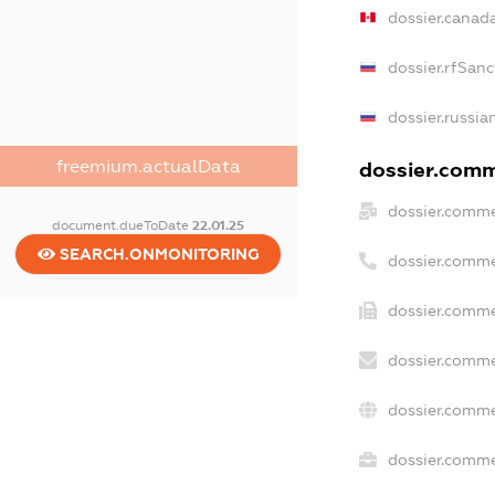
dossier.canad
dossier.rfSanc
dossier.russia
freemium.actualData
dossier.comme
dossier.comme
document.dueToDate
22.01.25
SEARCH.ONMONITORING
dossier.comme
dossier.comme
dossier.comme
dossier.comme
dossier.commer