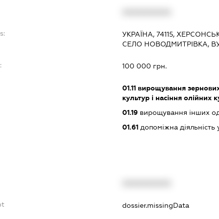
XXXXXXXXXX
s:
УКРАЇНА, 74115, ХЕРСОНС
СЕЛО НОВОДМИТРІВКА, ВУ
:
100 000 грн.
01.11
вирощування зернових 
культур і насіння олійних 
01.19
вирощування інших одн
01.61
допоміжна діяльність 
XXXXXXXXXX
bt
dossier.missingData