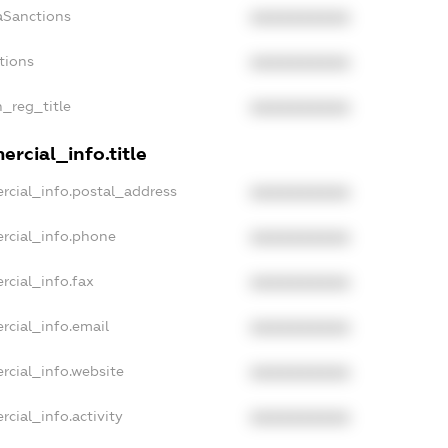
aSanctions
XXXXXXXXXX
tions
XXXXXXXXXX
n_reg_title
XXXXXXXXXX
rcial_info.title
rcial_info.postal_address
XXXXXXXXXX
rcial_info.phone
XXXXXXXXXX
rcial_info.fax
XXXXXXXXXX
rcial_info.email
XXXXXXXXXX
rcial_info.website
XXXXXXXXXX
cial_info.activity
XXXXXXXXXX