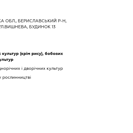
ЬКА ОБЛ., БЕРИСЛАВСЬКИЙ Р-Н,
Л.ВИШНЕВА, БУДИНОК 13
культур (крім рису), бобових
культур
орічних і дворічних культур
у рослинництві