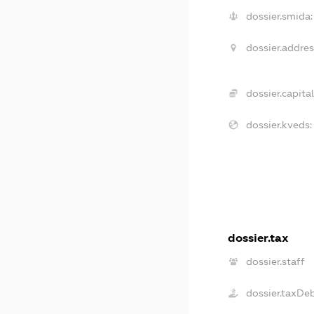
dossier.smida:
dossier.addres
dossier.capital
dossier.kveds:
dossier.tax
dossier.staff
dossier.taxDe