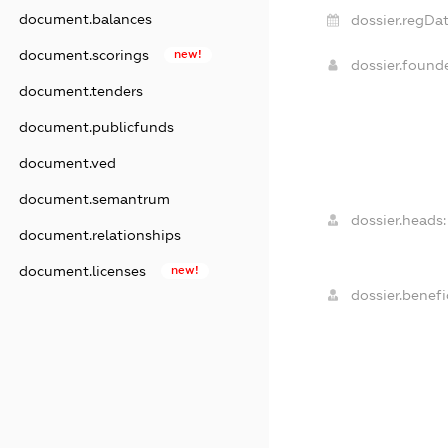
document.balances
dossier.regDat
document.scorings
new!
dossier.found
document.tenders
document.publicfunds
document.ved
document.semantrum
dossier.heads:
document.relationships
document.licenses
new!
dossier.benefic