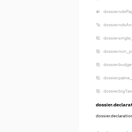
dossier.ndsPa
dossier.ndsAn
dossier.singl
dossier.non_p
dossier.budge
dossier.palne_
dossier.bigTa
dossier.declarat
dossier.declarati