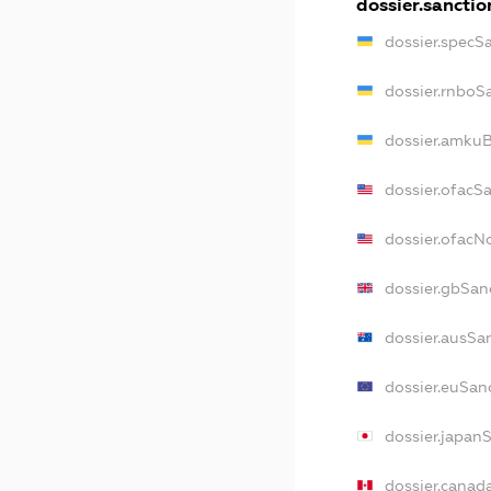
dossier.sanctio
dossier.specS
dossier.rnboS
dossier.amkuB
dossier.ofacS
dossier.ofac
dossier.gbSan
dossier.ausSa
dossier.euSan
dossier.japan
dossier.canad