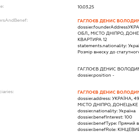
e:
10.03.25
ersAndBenef:
ГАГЛОЄВ ДЕНИС ВОЛОДИ
dossier.founderAddress
УКРА
ОБЛ., МІСТО ДНІПРО, ДОН
КВАРТИРА 12
statements.nationality:
Укра
Розмір внеску до статутног
ГАГЛОЄВ ДЕНИС ВОЛОД
dossier.position -
iaries:
ГАГЛОЄВ ДЕНИС ВОЛОДИ
dossier.address:
УКРАЇНА, 4
МІСТО ДНІПРО, ДОНЕЦЬКЕ 
dossier.nationality:
Україна
dossier.benefInterest:
100
dossier.benefType:
Прямий в
dossier.benefRole:
КІНЦЕВИ