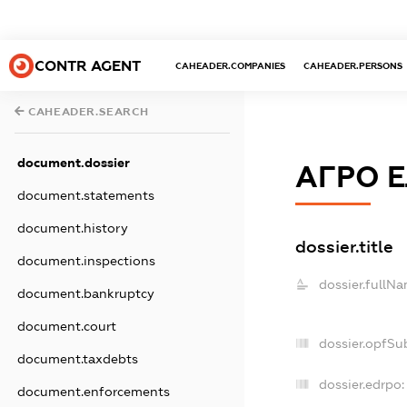
CONTR AGENT
CAHEADER.COMPANIES
CAHEADER.PERSONS
CAHEADER.SEARCH
document.dossier
АГРО 
document.statements
document.history
dossier.title
document.inspections
dossier.fullNa
document.bankruptcy
document.court
dossier.opfSu
document.taxdebts
dossier.edrpo:
document.enforcements