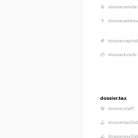
dossier.smida:
dossier.addres
dossier.capital
dossier.kveds:
dossier.tax
dossier.staff
dossier.taxDe
dossier.esvDe