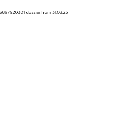
456897920301
dossier.from 31.03.25