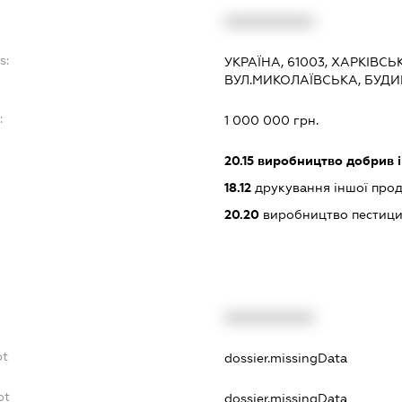
XXXXXXXXXX
s:
УКРАЇНА, 61003, ХАРКІВСЬК
ВУЛ.МИКОЛАЇВСЬКА, БУДИ
:
1 000 000 грн.
20.15
виробництво добрив і
18.12
друкування іншої прод
20.20
виробництво пестициді
XXXXXXXXXX
bt
dossier.missingData
bt
dossier.missingData