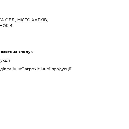
А ОБЛ., МІСТО ХАРКІВ,
НОК 4
 азотних сполук
укції
в та іншої агрохімічної продукції