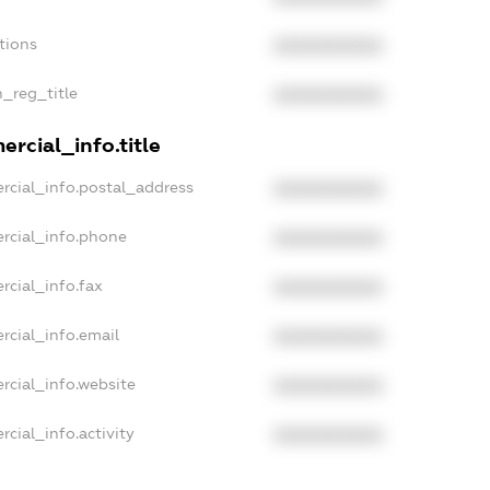
tions
XXXXXXXXXX
n_reg_title
XXXXXXXXXX
rcial_info.title
rcial_info.postal_address
XXXXXXXXXX
rcial_info.phone
XXXXXXXXXX
rcial_info.fax
XXXXXXXXXX
rcial_info.email
XXXXXXXXXX
rcial_info.website
XXXXXXXXXX
cial_info.activity
XXXXXXXXXX