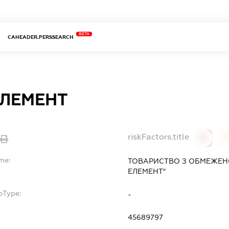
BETA
CAHEADER.PERSSEARCH
ЕЛЕМЕНТ
riskFactors.title
0
0
me:
ТОВАРИСТВО З ОБМЕЖЕН
ЕЛЕМЕНТ"
bType:
-
45689797