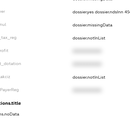
yer
dossier.yes
dossier.ndsInn 
nul
dossier.missingData
e_tax_reg
dossier.notInList
rofit
XXXXXXXXXX
t_dotation
XXXXXXXXXX
akciz
dossier.notInList
xPayerReg
XXXXXXXXXX
ions.title
ons.noData