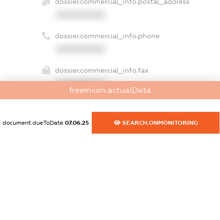
dossier.commercial_info.postal_address
XXXXXXXXXX
dossier.commercial_info.phone
XXXXXXXXXX
dossier.commercial_info.fax
XXXXXXXXXX
freemium.actualData
dossier.commercial_info.email
XXXXXXXXXX
document.dueToDate
07.06.25
SEARCH.ONMONITORING
dossier.commercial_info.website
XXXXXXXXXX
dossier.commercial_info.activity
XXXXXXXXXX