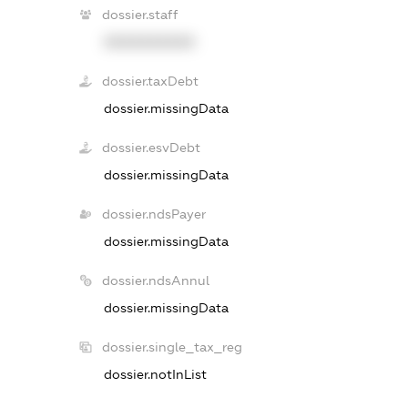
dossier.staff
XXXXXXXXXX
dossier.taxDebt
dossier.missingData
dossier.esvDebt
dossier.missingData
dossier.ndsPayer
dossier.missingData
dossier.ndsAnnul
dossier.missingData
dossier.single_tax_reg
dossier.notInList