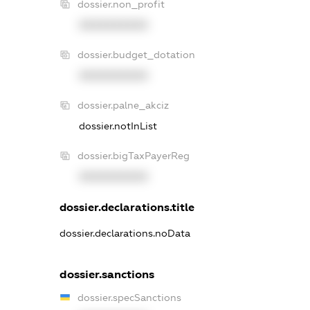
dossier.non_profit
XXXXXXXXXX
dossier.budget_dotation
XXXXXXXXXX
dossier.palne_akciz
dossier.notInList
dossier.bigTaxPayerReg
XXXXXXXXXX
dossier.declarations.title
dossier.declarations.noData
dossier.sanctions
dossier.specSanctions