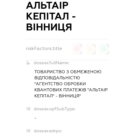
АЛЬТАІР
КЕПІТАЛ -
ВІННИЦЯ
riskFactors.title
0
0
0
dossier.fullName:
ТОВАРИСТВО З ОБМЕЖЕНОЮ
ВІДПОВІДАЛЬНІСТЮ
"АГЕНТСТВО ОБРОБКИ
КВАНТОВИХ ПЛАТЕЖІВ "АЛЬТАІР
КЕПІТАЛ" - ВІННИЦЯ"
dossier.opfSubType:
-
dossier.edrpo: