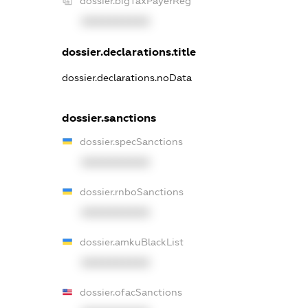
dossier.bigTaxPayerReg
XXXXXXXXXX
dossier.declarations.title
dossier.declarations.noData
dossier.sanctions
dossier.specSanctions
XXXXXXXXXX
dossier.rnboSanctions
XXXXXXXXXX
dossier.amkuBlackList
XXXXXXXXXX
dossier.ofacSanctions