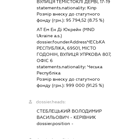
ВУЛИЦЯ ТЕМІСТОКЛІ ДЕРВІ, 17-19
statements.nationality:
Кіпр
Розмір внеску до статутного
фонду (грн.):
95 794,52
(8.75 %)
АТ Ем Ен Ді Юкрейн (MND
Ukraine a.s.)
dossier.founderAddress
ЧЕСЬКА
РЕСПУБЛІКА, 69501, МІСТО
ГОДОНІН, ВУЛИЦЯ УПРКОВА 807,
ОФІС 6
statements.nationality:
Чеська
Республіка
Розмір внеску до статутного
фонду (грн.):
999 000
(91.25 %)
dossier.heads:
СТЕБЛЕЦЬКИЙ ВОЛОДИМИР
ВАСИЛЬОВИЧ
-
КЕРІВНИК
dossier.position -