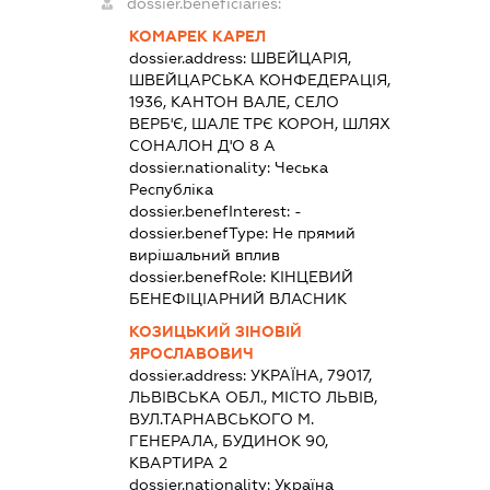
dossier.beneficiaries:
КОМАРЕК КАРЕЛ
dossier.address:
ШВЕЙЦАРІЯ,
ШВЕЙЦАРСЬКА КОНФЕДЕРАЦІЯ,
1936, КАНТОН ВАЛЕ, СЕЛО
ВЕРБ'Є, ШАЛЕ ТРЄ КОРОН, ШЛЯХ
СОНАЛОН Д'О 8 А
dossier.nationality:
Чеська
Республіка
dossier.benefInterest:
-
dossier.benefType:
Не прямий
вирішальний вплив
dossier.benefRole:
КІНЦЕВИЙ
БЕНЕФІЦІАРНИЙ ВЛАСНИК
КОЗИЦЬКИЙ ЗІНОВІЙ
ЯРОСЛАВОВИЧ
dossier.address:
УКРАЇНА, 79017,
ЛЬВІВСЬКА ОБЛ., МІСТО ЛЬВІВ,
ВУЛ.ТАРНАВСЬКОГО М.
ГЕНЕРАЛА, БУДИНОК 90,
КВАРТИРА 2
dossier.nationality:
Україна