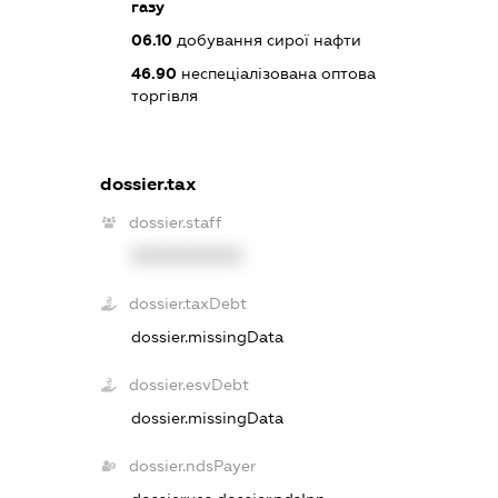
газу
06.10
добування сирої нафти
46.90
неспеціалізована оптова
торгівля
dossier.tax
dossier.staff
XXXXXXXXXX
dossier.taxDebt
dossier.missingData
dossier.esvDebt
dossier.missingData
dossier.ndsPayer