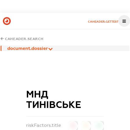
CAHEADER.GETTEST
CAHEADER.SEARCH
document.dossier
МНД
ТИНІВСЬКЕ
riskFactors.title
0
0
0