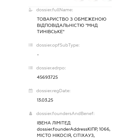
dossier.fullName:
ТОВАРИСТВО З ОБМЕЖЕНОЮ
ВІДПОВІДАЛЬНІСТЮ "МНД
ТИНІВСЬКЕ"
dossier.opfSubType:
-
dossier.edrpo:
45693725
dossier.regDate:
13.03.25
dossier.foundersAndBenef:
ІВЕНА ЛІМІТЕД
dossier.founderAddress
КІПР, 1066,
МІСТО НІКОСІЯ, СІТІХАУЗ,