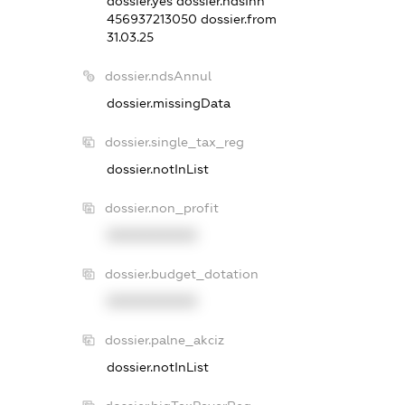
dossier.yes
dossier.ndsInn
456937213050
dossier.from
31.03.25
dossier.ndsAnnul
dossier.missingData
dossier.single_tax_reg
dossier.notInList
dossier.non_profit
XXXXXXXXXX
dossier.budget_dotation
XXXXXXXXXX
dossier.palne_akciz
dossier.notInList