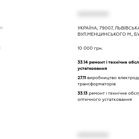
XXXXXXXXXX
s:
УКРАЇНА, 79007, ЛЬВІВСЬКА
ВУЛ.МЕНЦИНСЬКОГО М., Б
:
10 000 грн.
33.14
ремонт і технічне обс
устатковання
27.11
виробництво електродви
трансформаторів
33.13
ремонт і технічне обс
оптичного устатковання
XXXXXXXXXX