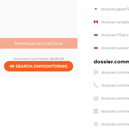
dossier.japan
dossier.canad
dossier.rfSanc
freemium.actualData
dossier.russia
document.dueToDate
22.05.25
dossier.comme
SEARCH.ONMONITORING
dossier.comme
dossier.comme
dossier.comme
dossier.comme
dossier.comme