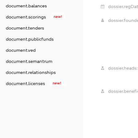
document.balances
dossier.regDat
document.scorings
new!
dossier.foun
document.tenders
document.publicfunds
document.ved
document.semantrum
dossier.heads:
document.relationships
document.licenses
new!
dossier.benefic