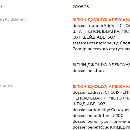
e:
20.05.25
dersAndBenef:
ЗІПКІН ДЖОШУА АЛЕКСАН
dossier.founderAddress
СПОЛ
ШТАТ ПЕНСИЛЬВАНІЯ, МІСТ
ОУК ШЕЙД АВЕ, 607
statements.nationality:
Спол
Розмір внеску до статутног
ЗІПКІН ДЖОШУА АЛЕКСАН
dossier.position -
iaries:
ЗІПКІН ДЖОШУА АЛЕКСАН
dossier.address:
СПОЛУЧЕНІ 
ПЕНСИЛЬВАНІЯ, МІСТО ФІЛ
ШЕЙД АВЕ, 607
dossier.nationality:
Сполуче
dossier.benefInterest:
100
dossier.benefType:
Прямий в
dossier.benefRole:
КІНЦЕВИ