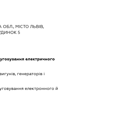
 ОБЛ., МІСТО ЛЬВІВ,
УДИНОК 5
луговування електричного
гунів, генераторів і
луговування електронного й