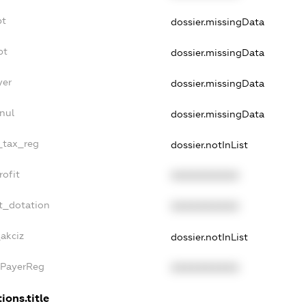
bt
dossier.missingData
bt
dossier.missingData
yer
dossier.missingData
nul
dossier.missingData
e_tax_reg
dossier.notInList
rofit
XXXXXXXXXX
t_dotation
XXXXXXXXXX
_akciz
dossier.notInList
xPayerReg
XXXXXXXXXX
ions.title