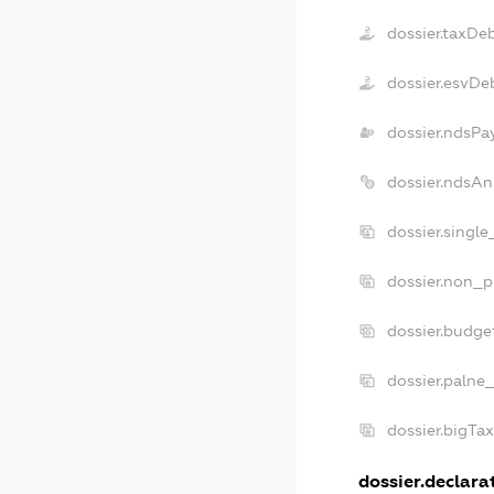
dossier.taxDe
dossier.esvDe
dossier.ndsPa
dossier.ndsAn
dossier.singl
dossier.non_p
dossier.budge
dossier.palne
dossier.bigTa
dossier.declarat