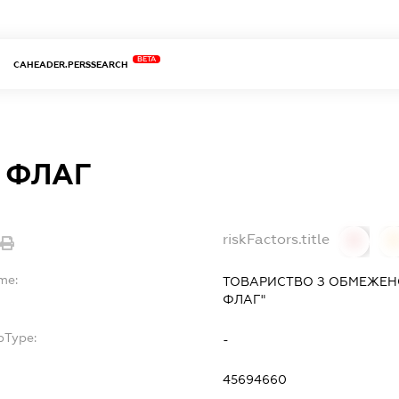
BETA
CAHEADER.PERSSEARCH
 ФЛАГ
riskFactors.title
0
me:
ТОВАРИСТВО З ОБМЕЖЕН
ФЛАГ"
bType:
-
45694660