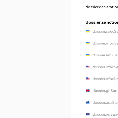
dossier.declarati
dossier.sanctio
dossier.specS
dossier.rnboS
dossier.amkuB
dossier.ofacS
dossier.ofac
dossier.gbSan
dossier.ausSa
dossier.euSan