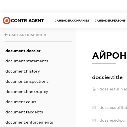
CONTR AGENT
CAHEADER.COMPANIES
CAHEADER.PERSONS
CAHEADER.SEARCH
document.dossier
АЙРОН
document.statements
document.history
dossier.title
document.inspections
dossier.fullNa
document.bankruptcy
document.court
dossier.opfSu
document.taxdebts
dossier.edrpo:
document.enforcements