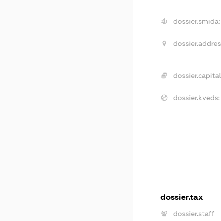
dossier.smida:
dossier.addres
dossier.capital
dossier.kveds:
dossier.tax
dossier.staff