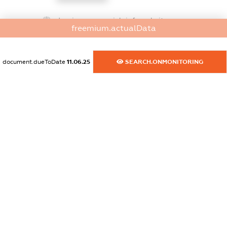
dossier.commercial_info.website
freemium.actualData
XXXXXXXXXX
dossier.commercial_info.activity
document.dueToDate
11.06.25
SEARCH.ONMONITORING
XXXXXXXXXX
freemium.exampleText_1
freemium.exampleText_2
freemium.anonymousPerSearch2
FREEMIUM.DETAILS
FREEMIUM.REGISTER