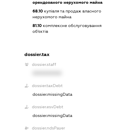
орендованого нерухомого майна
68.10
купівля та продаж власного
нерухомого майна
81.10
комплексне обслуговування
об'єктів
dossier.tax
dossier.staff
XXXXXXXXXX
dossier.taxDebt
dossier.missingData
dossier.esvDebt
dossier.missingData
dossier.ndsPayer