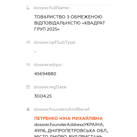
dossier.fullName:
ТОВАРИСТВО З ОБМЕЖЕНОЮ
ВІДПОВІДАЛЬНІСТЮ «КВАДРАТ
ГРУП 2025»
dossier.opfSubType:
-
dossier.edrpo:
45694880
dossier.regDate:
30.04.25
dossier.foundersAndBenef:
ПЕТРЕНКО НІНА МИХАЙЛІВНА
dossier.founderAddress
УКРАЇНА,
49116, ДНІПРОПЕТРОВСЬКА ОБЛ.,
МІСТО ДНІПРО, ВУЛ.ПРИСТАНЬ,