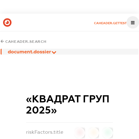
CAHEADER.GETTEST
CAHEADER.SEARCH
document.dossier
«КВАДРАТ ГРУП
2025»
riskFactors.title
0
0
0