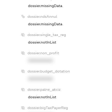
dossier.missingData
dossier.ndsAnnul
dossier.missingData
dossier.single_tax_reg
dossier.notInList
dossier.non_profit
XXXXXXXXXX
dossier.budget_dotation
XXXXXXXXXX
dossier.palne_akciz
dossier.notInList
dossier.bigTaxPayerReg