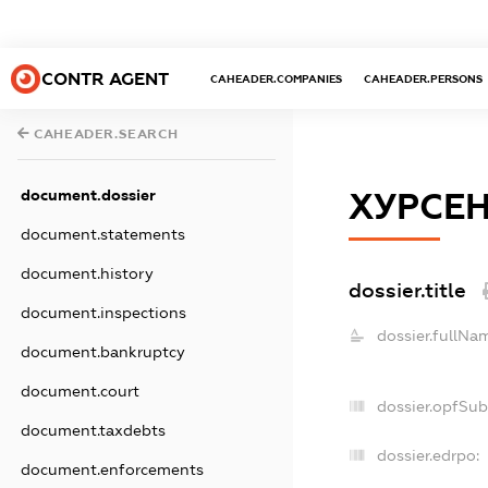
CONTR AGENT
CAHEADER.COMPANIES
CAHEADER.PERSONS
CAHEADER.SEARCH
document.dossier
ХУРСЕН
document.statements
document.history
dossier.title
document.inspections
dossier.fullNa
document.bankruptcy
document.court
dossier.opfSub
document.taxdebts
dossier.edrpo:
document.enforcements