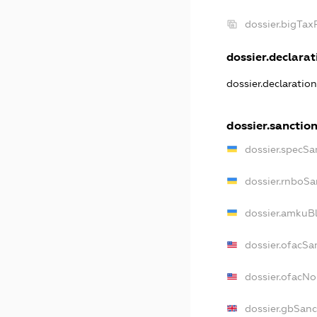
dossier.bigTa
dossier.declarati
dossier.declaratio
dossier.sanctio
dossier.specSa
dossier.rnboSa
dossier.amkuBl
dossier.ofacSa
dossier.ofacN
dossier.gbSanc