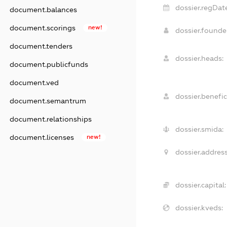
dossier.regDate
document.balances
document.scorings
new!
dossier.found
document.tenders
dossier.heads:
document.publicfunds
document.ved
dossier.benefic
document.semantrum
document.relationships
dossier.smida:
document.licenses
new!
dossier.address
dossier.capital:
dossier.kveds: