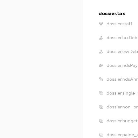
dossier.tax
dossier.staff
dossier.taxDeb
dossier.esvDeb
dossier.ndsPay
dossier.ndsAn
dossier.single
dossier.non_pr
dossier.budge
dossier.palne_