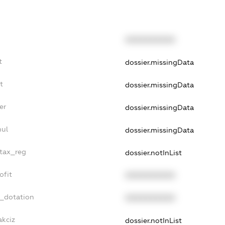
XXXXXXXXXX
t
dossier.missingData
t
dossier.missingData
er
dossier.missingData
nul
dossier.missingData
_tax_reg
dossier.notInList
ofit
XXXXXXXXXX
t_dotation
XXXXXXXXXX
akciz
dossier.notInList