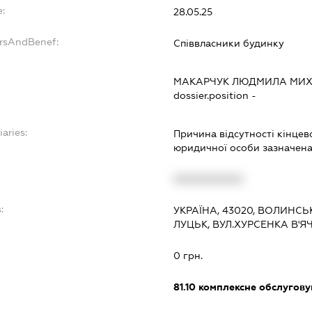
:
28.05.25
ersAndBenef:
Співвласники будинку
МАКАРЧУК ЛЮДМИЛА МИХ
dossier.position -
iaries:
Причина відсутності кінцев
юридичної особи зазначена 
XXXXXXXXXX
:
УКРАЇНА, 43020, ВОЛИНСЬ
ЛУЦЬК, ВУЛ.ХУРСЕНКА В'Я
0 грн.
81.10
комплексне обслуговув