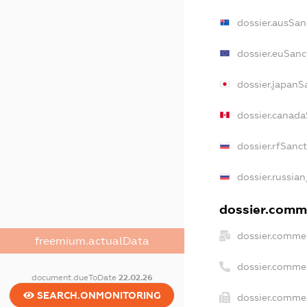
dossier.ausSan
dossier.euSanc
dossier.japanS
dossier.canada
dossier.rfSanc
dossier.russian
dossier.comme
dossier.commer
freemium.actualData
dossier.comme
document.dueToDate
22.02.26
SEARCH.ONMONITORING
dossier.commer