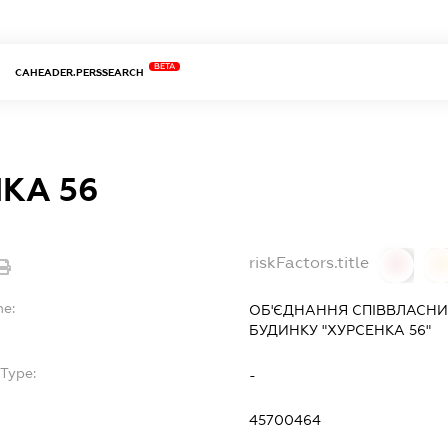
BETA
CAHEADER.PERSSEARCH
КА 56
riskFactors.title
0
0
me:
ОБ'ЄДНАННЯ СПІВВЛАСНИ
БУДИНКУ "ХУРСЕНКА 56"
Type:
-
45700464