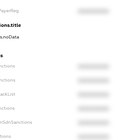
xPayerReg
XXXXXXXXXX
ons.title
ns.noData
ns
nctions
XXXXXXXXXX
nctions
XXXXXXXXXX
ackList
XXXXXXXXXX
nctions
XXXXXXXXXX
onSdnSanctions
XXXXXXXXXX
tions
XXXXXXXXXX