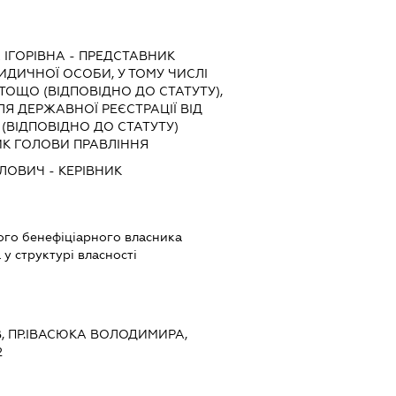
ІГОРІВНА
-
ПРЕДСТАВНИК
РИДИЧНОЇ ОСОБИ, У ТОМУ ЧИСЛІ
ОЩО (ВІДПОВІДНО ДО СТАТУТУ),
Я ДЕРЖАВНОЇ РЕЄСТРАЦІЇ ВІД
(ВІДПОВІДНО ДО СТАТУТУ)
ПНИК ГОЛОВИ ПРАВЛІННЯ
ЙЛОВИЧ
-
КЕРІВНИК
вого бенефіціарного власника
у структурі власності
ЇВ, ПР.ІВАСЮКА ВОЛОДИМИРА,
2