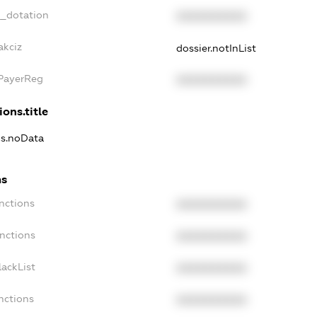
t_dotation
XXXXXXXXXX
akciz
dossier.notInList
xPayerReg
XXXXXXXXXX
ions.title
ns.noData
ns
nctions
XXXXXXXXXX
nctions
XXXXXXXXXX
ackList
XXXXXXXXXX
nctions
XXXXXXXXXX