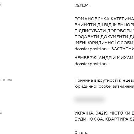
e:
25.11.24
РОМАНОВСЬКА КАТЕРИНА 
ВЧИНЯТИ ДІЇ ВІД ІМЕНІ Ю
ПІДПИСУВАТИ ДОГОВОРИ Т
ПОДАВАТИ ДОКУМЕНТИ ДЛ
ІМЕНІ ЮРИДИЧНОЇ ОСОБИ 
dossier.position - ЗАСТУ
ЧЕМБЕРЖІ АНДРІЙ МИХА
dossier.position -
iaries:
Причина відсутності кінце
юридичної особи зазначена 
XXXXXXXXXX
:
УКРАЇНА, 04219, МІСТО КИ
БУДИНОК 8А, КВАРТИРА 8
0 грн.