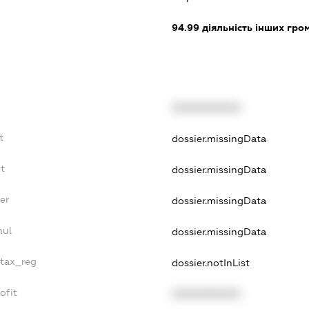
94.99
діяльність інших грома
XXXXXXXXXX
t
dossier.missingData
t
dossier.missingData
er
dossier.missingData
nul
dossier.missingData
_tax_reg
dossier.notInList
ofit
XXXXXXXXXX