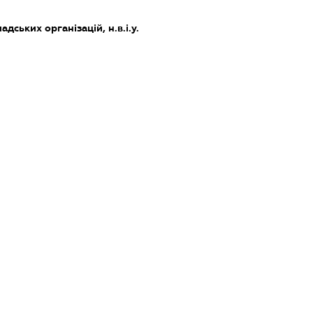
дських організацій, н.в.і.у.