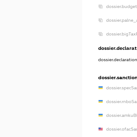
dossier.budge
dossier.palne_
dossier.bigTa
dossier.declarat
dossier.declaratio
dossier.sanctio
dossier.specSa
dossier.rnboSa
dossier.amkuBl
dossier.ofacSa