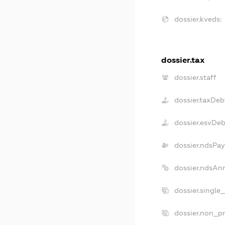
dossier.kveds:
dossier.tax
dossier.staff
dossier.taxDeb
dossier.esvDeb
dossier.ndsPay
dossier.ndsAn
dossier.single
dossier.non_pr