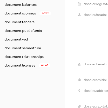
dossier.regDat
document.balances
document.scorings
new!
dossier.heads:
document.tenders
document.publicfunds
document.ved
document.semantrum
document.relationships
dossier.benefic
document.licenses
new!
dossier.smida:
dossier.address
dossier.capital: