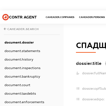
CONTR AGENT
CAHEADER.COMPANIES
CAHEADER.PERSONS
CAHEADER.SEARCH
document.dossier
СПАДЩИ
document.statements
document.history
dossier.title
document.inspections
dossier.fullNa
document.bankruptcy
document.court
dossier.opfSu
document.taxdebts
dossier.edrpo:
document.enforcements