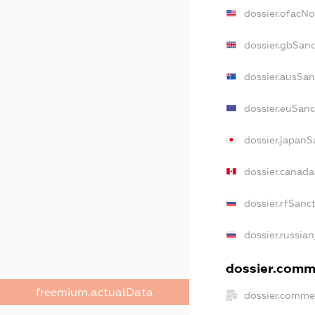
dossier.ofacN
dossier.gbSan
dossier.ausSan
dossier.euSanc
dossier.japanS
dossier.canad
dossier.rfSanc
dossier.russian
dossier.comme
freemium.actualData
dossier.comme