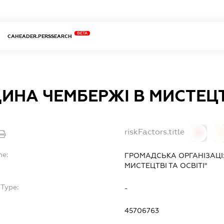
BETA
CAHEADER.PERSSEARCH
НА ЧЕМБЕРЖІ В МИСТЕЦТВ
riskFactors.title
0
0
me:
ГРОМАДСЬКА ОРГАНІЗАЦІ
МИСТЕЦТВІ ТА ОСВІТІ"
bType:
-
45706763