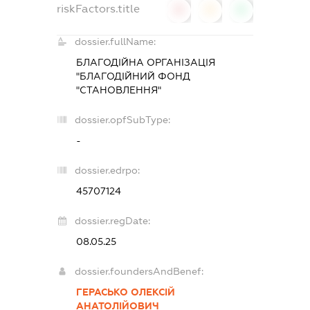
riskFactors.title
0
0
0
dossier.fullName:
БЛАГОДІЙНА ОРГАНІЗАЦІЯ
"БЛАГОДІЙНИЙ ФОНД
"СТАНОВЛЕННЯ"
dossier.opfSubType:
-
dossier.edrpo:
45707124
dossier.regDate:
08.05.25
dossier.foundersAndBenef:
ГЕРАСЬКО ОЛЕКСІЙ
АНАТОЛІЙОВИЧ