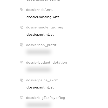
dossier.ndsAnnul
dossier.missingData
dossier.single_tax_reg
dossier.notInList
dossier.non_profit
XXXXXXXXXX
dossier.budget_dotation
XXXXXXXXXX
dossier.palne_akciz
dossier.notInList
dossier.bigTaxPayerReg
XXXXXXXXXX