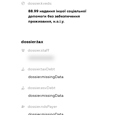
dossier.kveds:
88.99
надання іншої соціальної
допомоги без забезпечення
проживання, н.в.і.у.
dossier.tax
dossier.staff
XXXXXXXXXX
dossier.taxDebt
dossier.missingData
dossier.esvDebt
dossier.missingData
dossier.ndsPayer
dossier.missingData