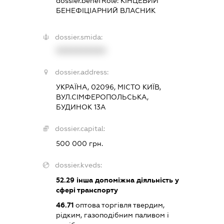
dossier.benefRole:
КІНЦЕВИЙ
БЕНЕФІЦІАРНИЙ ВЛАСНИК
dossier.smida:
XXXXXXXXXX
dossier.address:
УКРАЇНА, 02096, МІСТО КИЇВ,
ВУЛ.СІМФЕРОПОЛЬСЬКА,
БУДИНОК 13А
dossier.capital:
500 000 грн.
dossier.kveds:
52.29
інша допоміжна діяльність у
сфері транспорту
46.71
оптова торгівля твердим,
рідким, газоподібним паливом і