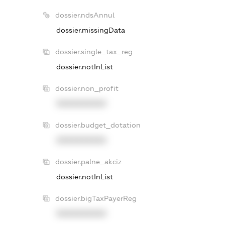
dossier.ndsAnnul
dossier.missingData
dossier.single_tax_reg
dossier.notInList
dossier.non_profit
XXXXXXXXXX
dossier.budget_dotation
XXXXXXXXXX
dossier.palne_akciz
dossier.notInList
dossier.bigTaxPayerReg
XXXXXXXXXX