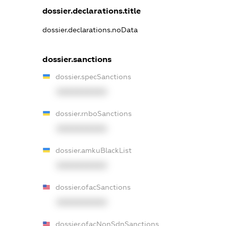
dossier.declarations.title
dossier.declarations.noData
dossier.sanctions
dossier.specSanctions
XXXXXXXXXX
dossier.rnboSanctions
XXXXXXXXXX
dossier.amkuBlackList
XXXXXXXXXX
dossier.ofacSanctions
XXXXXXXXXX
dossier.ofacNonSdnSanctions