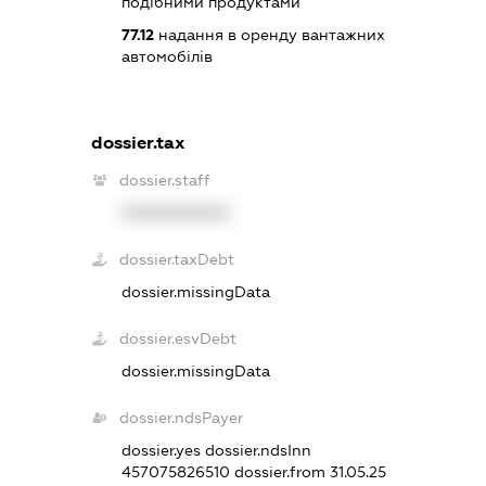
подібними продуктами
77.12
надання в оренду вантажних
автомобілів
dossier.tax
dossier.staff
XXXXXXXXXX
dossier.taxDebt
dossier.missingData
dossier.esvDebt
dossier.missingData
dossier.ndsPayer
dossier.yes
dossier.ndsInn
457075826510
dossier.from 31.05.25