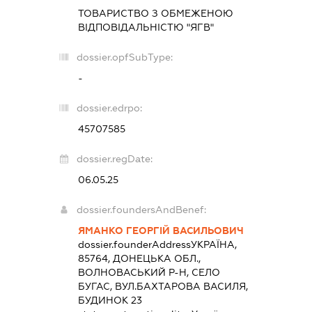
ТОВАРИСТВО З ОБМЕЖЕНОЮ
ВІДПОВІДАЛЬНІСТЮ "ЯГВ"
dossier.opfSubType:
-
dossier.edrpo:
45707585
dossier.regDate:
06.05.25
dossier.foundersAndBenef:
ЯМАНКО ГЕОРГІЙ ВАСИЛЬОВИЧ
dossier.founderAddress
УКРАЇНА,
85764, ДОНЕЦЬКА ОБЛ.,
ВОЛНОВАСЬКИЙ Р-Н, СЕЛО
БУГАС, ВУЛ.БАХТАРОВА ВАСИЛЯ,
БУДИНОК 23