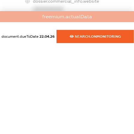
dossier.commercial_info.website
XXXXXXXXXX
freemium.actualData
dossier.commercial_info.activity
XXXXXXXXXX
document.dueToDate
22.04.26
SEARCH.ONMONITORING
freemium.exampleText_1
freemium.exampleText_2
freemium.anonymousPerSearch2
FREEMIUM.DETAILS
FREEMIUM.REGISTER