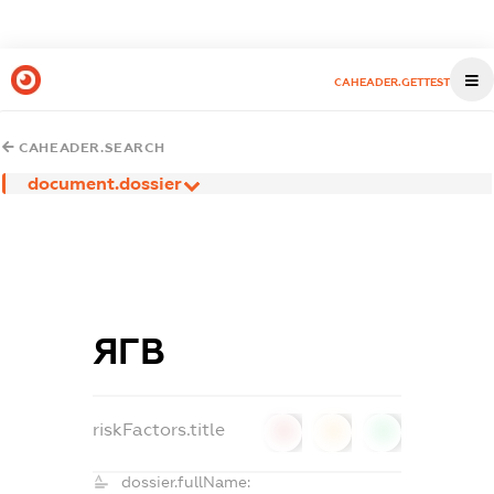
CAHEADER.GETTEST
CAHEADER.SEARCH
document.dossier
ЯГВ
riskFactors.title
0
0
0
dossier.fullName: