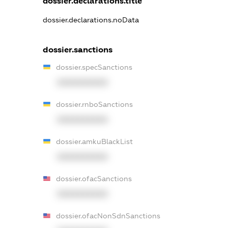
dossier.declarations.title
dossier.declarations.noData
dossier.sanctions
dossier.specSanctions
XXXXXXXXXX
dossier.rnboSanctions
XXXXXXXXXX
dossier.amkuBlackList
XXXXXXXXXX
dossier.ofacSanctions
XXXXXXXXXX
dossier.ofacNonSdnSanctions