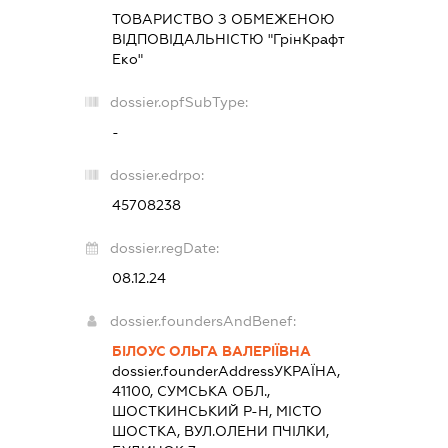
ТОВАРИСТВО З ОБМЕЖЕНОЮ
ВІДПОВІДАЛЬНІСТЮ "ГрінКрафт
Еко"
dossier.opfSubType:
-
dossier.edrpo:
45708238
dossier.regDate:
08.12.24
dossier.foundersAndBenef:
БІЛОУС ОЛЬГА ВАЛЕРІЇВНА
dossier.founderAddress
УКРАЇНА,
41100, СУМСЬКА ОБЛ.,
ШОСТКИНСЬКИЙ Р-Н, МІСТО
ШОСТКА, ВУЛ.ОЛЕНИ ПЧІЛКИ,