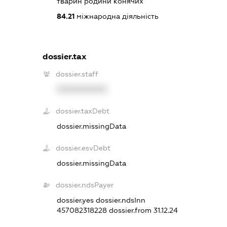
тварин родини конячих
84.21
міжнародна діяльність
dossier.tax
dossier.staff
XXXXXXXXXX
dossier.taxDebt
dossier.missingData
dossier.esvDebt
dossier.missingData
dossier.ndsPayer
dossier.yes
dossier.ndsInn
457082318228
dossier.from 31.12.24