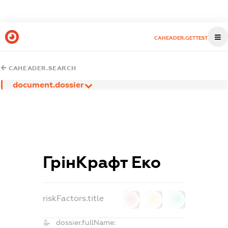
CAHEADER.GETTEST
CAHEADER.SEARCH
document.dossier
ГрінКрафт Еко
riskFactors.title
0
0
0
dossier.fullName: