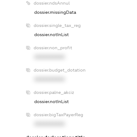
dossier.ndsAnnul
dossier.missingData
dossier.single_tax_reg
dossier.notInList
dossier.non_profit
XXXXXXXXXX
dossier.budget_dotation
XXXXXXXXXX
dossier.palne_akciz
dossier.notInList
dossier.bigTaxPayerReg
XXXXXXXXXX