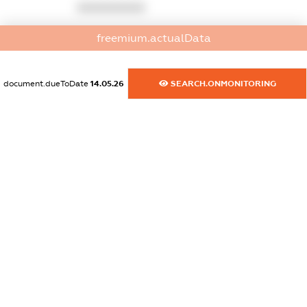
XXXXXXXXXX
dossier.commercial_info.activity
freemium.actualData
XXXXXXXXXX
document.dueToDate
14.05.26
SEARCH.ONMONITORING
freemium.exampleText_1
freemium.exampleText_2
freemium.anonymousPerSearch2
FREEMIUM.DETAILS
FREEMIUM.REGISTER