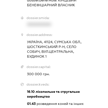
dossier.benefRole:
КІНЦЕВИЙ
БЕНЕФІЦІАРНИЙ ВЛАСНИК
dossier.smida:
XXXXXXXXXX
dossier.address:
УКРАЇНА, 41124, СУМСЬКА ОБЛ.,
ШОСТКИНСЬКИЙ Р-Н, СЕЛО
СОБИЧ, ВУЛ.ЦЕНТРАЛЬНА,
БУДИНОК 1
dossier.capital:
300 000 грн.
dossier.kveds:
16.10
лісопильне та стругальне
виробництво
01.43
розведення коней та інших