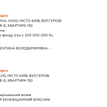
ОВИЧ
ЇНА, 04210, МІСТО КИЇВ, ВУЛ.ГЕРОЇВ
8-Б, КВАРТИРА 130
їна
о фонду (грн.):
200 000
(100 %)
ЛЕНТИНА ВОЛОДИМИРІВНА
-
ОВИЧ
210, МІСТО КИЇВ, ВУЛ.ГЕРОЇВ
8-Б, КВАРТИРА 130
ирішальний вплив
Й БЕНЕФІЦІАРНИЙ ВЛАСНИК