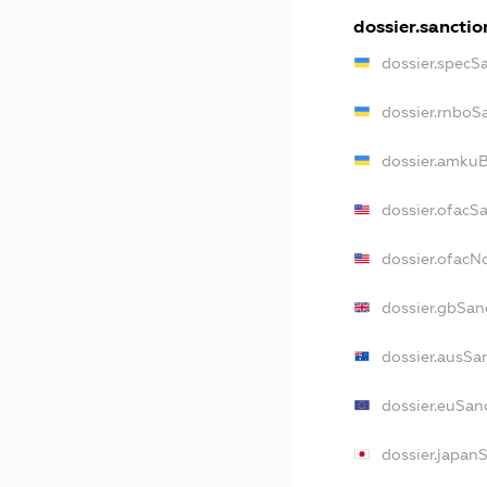
dossier.sanctio
dossier.specS
dossier.rnboS
dossier.amkuB
dossier.ofacS
dossier.ofac
dossier.gbSan
dossier.ausSa
dossier.euSan
dossier.japan