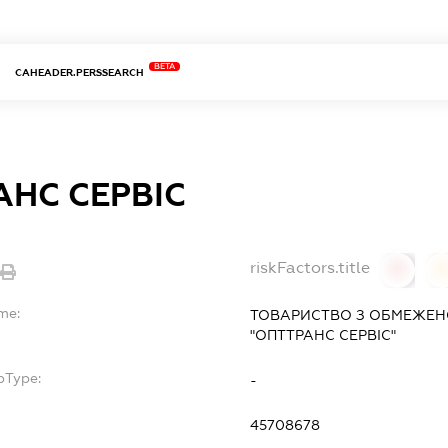
BETA
CAHEADER.PERSSEARCH
АНС СЕРВІС
riskFactors.title
0
0
me:
ТОВАРИСТВО З ОБМЕЖЕН
"ОПТТРАНС СЕРВІС"
bType:
-
45708678