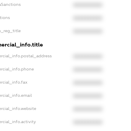
aSanctions
XXXXXXXXXX
tions
XXXXXXXXXX
n_reg_title
XXXXXXXXXX
rcial_info.title
rcial_info.postal_address
XXXXXXXXXX
rcial_info.phone
XXXXXXXXXX
rcial_info.fax
XXXXXXXXXX
rcial_info.email
XXXXXXXXXX
rcial_info.website
XXXXXXXXXX
cial_info.activity
XXXXXXXXXX