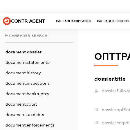
CONTR AGENT
CAHEADER.COMPANIES
CAHEADER.PERSONS
CAHEADER.SEARCH
document.dossier
ОПТТР
document.statements
document.history
dossier.title
document.inspections
dossier.fullNa
document.bankruptcy
document.court
dossier.opfSu
document.taxdebts
dossier.edrpo:
document.enforcements