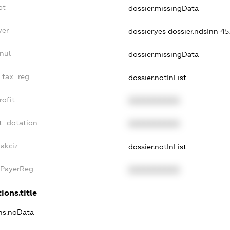
bt
dossier.missingData
yer
dossier.yes
dossier.ndsInn 
nul
dossier.missingData
e_tax_reg
dossier.notInList
rofit
XXXXXXXXXX
t_dotation
XXXXXXXXXX
akciz
dossier.notInList
xPayerReg
XXXXXXXXXX
ions.title
ons.noData