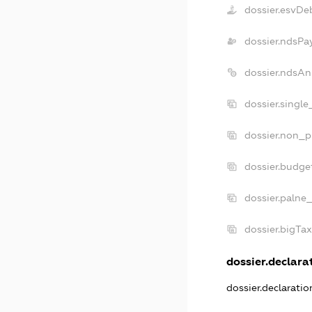
dossier.esvDe
dossier.ndsPa
dossier.ndsAn
dossier.singl
dossier.non_p
dossier.budge
dossier.palne_
dossier.bigTa
dossier.declarat
dossier.declarati