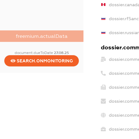
dossier.canad
dossier.rfSanc
dossier.russia
freemium.actualData
dossier.comme
document.dueToDate
27.08.25
dossier.comme
SEARCH.ONMONITORING
dossier.comme
dossier.comme
dossier.comme
dossier.comme
dossier.commer