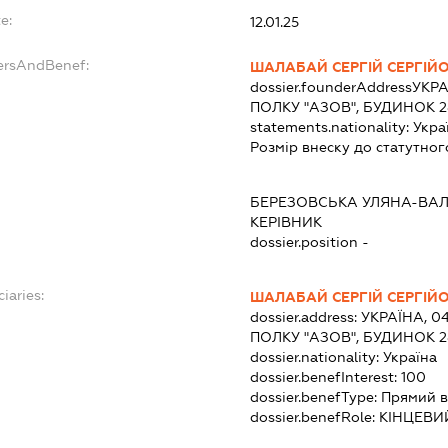
e:
12.01.25
ersAndBenef:
ШАЛАБАЙ СЕРГІЙ СЕРГІЙ
dossier.founderAddress
УКРА
ПОЛКУ "АЗОВ", БУДИНОК 2
statements.nationality:
Укра
Розмір внеску до статутног
БЕРЕЗОВСЬКА УЛЯНА-ВА
КЕРІВНИК
dossier.position -
iaries:
ШАЛАБАЙ СЕРГІЙ СЕРГІЙ
dossier.address:
УКРАЇНА, 04
ПОЛКУ "АЗОВ", БУДИНОК 2
dossier.nationality:
Україна
dossier.benefInterest:
100
dossier.benefType:
Прямий в
dossier.benefRole:
КІНЦЕВИ