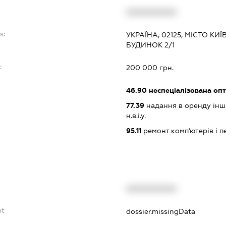
XXXXXXXXXX
s:
УКРАЇНА, 02125, МІСТО КИ
БУДИНОК 2/1
:
200 000 грн.
46.90
неспеціалізована опт
77.39
надання в оренду інши
н.в.і.у.
95.11
ремонт комп'ютерів і 
XXXXXXXXXX
bt
dossier.missingData