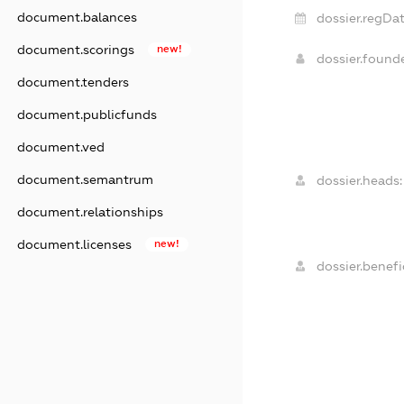
document.balances
dossier.regDat
document.scorings
new!
dossier.found
document.tenders
document.publicfunds
document.ved
document.semantrum
dossier.heads:
document.relationships
document.licenses
new!
dossier.benefic