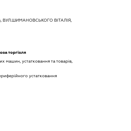
ЇВ, ВУЛ.ШИМАНОВСЬКОГО ВІТАЛІЯ,
ова торгівля
х машин, устатковання та товарів,
периферійного устатковання