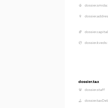
dossier.smida:
dossier.addres
dossier.capital
dossier.kveds:
dossier.tax
dossier.staff
dossier.taxDe