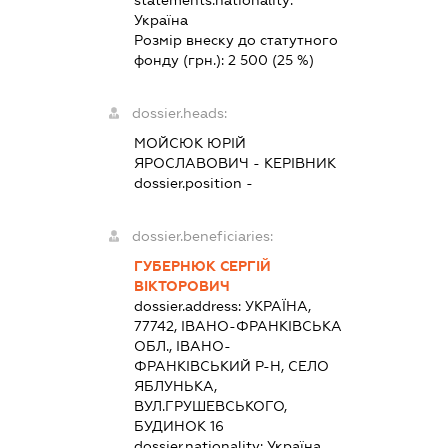
Україна
Розмір внеску до статутного
фонду (грн.):
2 500
(25 %)
dossier.heads:
МОЙСЮК ЮРІЙ
ЯРОСЛАВОВИЧ
-
КЕРІВНИК
dossier.position -
dossier.beneficiaries:
ГУБЕРНЮК СЕРГІЙ
ВІКТОРОВИЧ
dossier.address:
УКРАЇНА,
77742, ІВАНО-ФРАНКІВСЬКА
ОБЛ., ІВАНО-
ФРАНКІВСЬКИЙ Р-Н, СЕЛО
ЯБЛУНЬКА,
ВУЛ.ГРУШЕВСЬКОГО,
БУДИНОК 16
dossier.nationality:
Україна