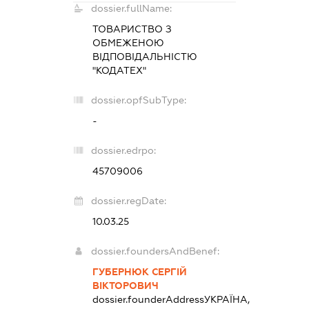
dossier.fullName:
ТОВАРИСТВО З
ОБМЕЖЕНОЮ
ВІДПОВІДАЛЬНІСТЮ
"КОДАТЕХ"
dossier.opfSubType:
-
dossier.edrpo:
45709006
dossier.regDate:
10.03.25
dossier.foundersAndBenef:
ГУБЕРНЮК СЕРГІЙ
ВІКТОРОВИЧ
dossier.founderAddress
УКРАЇНА,