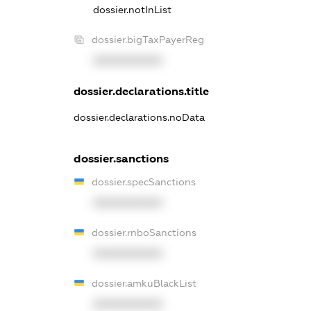
dossier.notInList
dossier.bigTaxPayerReg
XXXXXXXXXX
dossier.declarations.title
dossier.declarations.noData
dossier.sanctions
dossier.specSanctions
XXXXXXXXXX
dossier.rnboSanctions
XXXXXXXXXX
dossier.amkuBlackList
XXXXXXXXXX