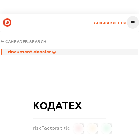
CAHEADER.GETTEST
CAHEADER.SEARCH
document.dossier
КОДАТЕХ
riskFactors.title
0
0
0