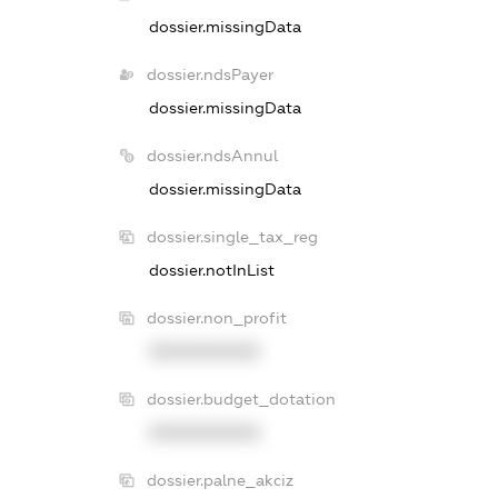
dossier.missingData
dossier.ndsPayer
dossier.missingData
dossier.ndsAnnul
dossier.missingData
dossier.single_tax_reg
dossier.notInList
dossier.non_profit
XXXXXXXXXX
dossier.budget_dotation
XXXXXXXXXX
dossier.palne_akciz