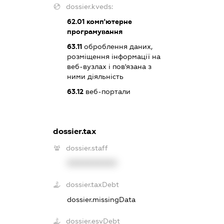
dossier.kveds:
62.01
комп'ютерне
програмування
63.11
оброблення даних,
розміщення інформації на
веб-вузлах і пов'язана з
ними діяльність
63.12
веб-портали
dossier.tax
dossier.staff
XXXXXXXXXX
dossier.taxDebt
dossier.missingData
dossier.esvDebt