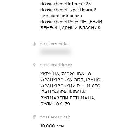
dossier.benefInterest:
25
dossier.benefType:
Прямий
вирішальний вплив
dossier.benefRole:
КІНЦЕВИЙ
БЕНЕФІЦІАРНИЙ ВЛАСНИК
dossier.smida:
XXXXXXXXXX
dossier.address:
УКРАЇНА, 76026, ІВАНО-
ФРАНКІВСЬКА ОБЛ., ІВАНО-
ФРАНКІВСЬКИЙ Р-Н, МІСТО
ІВАНО-ФРАНКІВСЬК,
ВУЛ.МАЗЕПИ ГЕТЬМАНА,
БУДИНОК 179
dossier.capital:
10 000 грн.