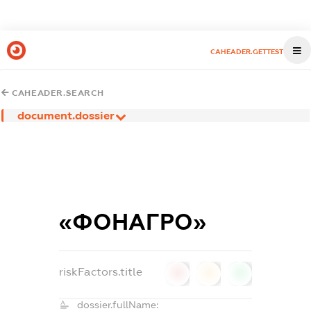
CAHEADER.GETTEST
CAHEADER.SEARCH
document.dossier
«ФОНАГРО»
riskFactors.title
0
0
0
dossier.fullName: