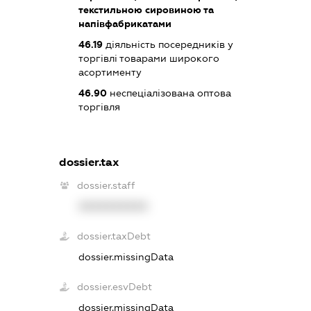
текстильною сировиною та
напівфабрикатами
46.19
діяльність посередників у
торгівлі товарами широкого
асортименту
46.90
неспеціалізована оптова
торгівля
dossier.tax
dossier.staff
XXXXXXXXXX
dossier.taxDebt
dossier.missingData
dossier.esvDebt
dossier.missingData