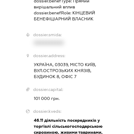
dossier.benefType:
Прямий
вирішальний вплив
dossier.benefRole:
КІНЦЕВИЙ
БЕНЕФІЦІАРНИЙ ВЛАСНИК
dossier.smida:
XXXXXXXXXX
dossier.address:
УКРАЇНА, 03039, МІСТО КИЇВ,
ВУЛ.ОСТРОЗЬКИХ КНЯЗІВ,
БУДИНОК 8, ОФІС 7
dossier.capital:
101 000 грн.
dossier.kveds:
46.11
діяльність посередників у
торгівлі сільськогосподарською
сировиною, живими тваринами,