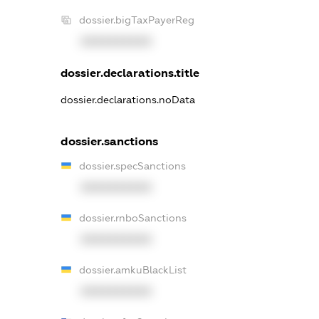
dossier.bigTaxPayerReg
XXXXXXXXXX
dossier.declarations.title
dossier.declarations.noData
dossier.sanctions
dossier.specSanctions
XXXXXXXXXX
dossier.rnboSanctions
XXXXXXXXXX
dossier.amkuBlackList
XXXXXXXXXX