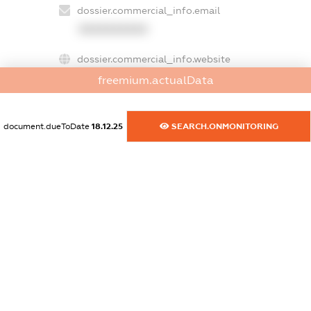
dossier.commercial_info.email
XXXXXXXXXX
dossier.commercial_info.website
XXXXXXXXXX
freemium.actualData
dossier.commercial_info.activity
XXXXXXXXXX
document.dueToDate
18.12.25
SEARCH.ONMONITORING
freemium.exampleText_1
freemium.exampleText_2
freemium.anonymousPerSearch2
FREEMIUM.DETAILS
FREEMIUM.REGISTER