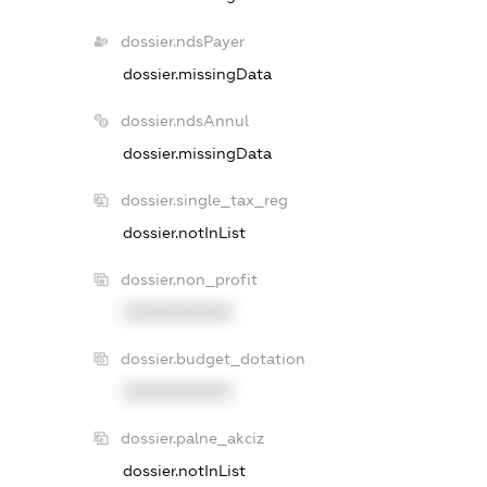
dossier.ndsPayer
dossier.missingData
dossier.ndsAnnul
dossier.missingData
dossier.single_tax_reg
dossier.notInList
dossier.non_profit
XXXXXXXXXX
dossier.budget_dotation
XXXXXXXXXX
dossier.palne_akciz
dossier.notInList