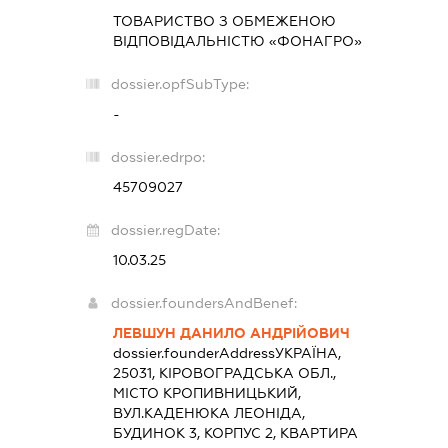
ТОВАРИСТВО З ОБМЕЖЕНОЮ
ВІДПОВІДАЛЬНІСТЮ «ФОНАГРО»
dossier.opfSubType:
-
dossier.edrpo:
45709027
dossier.regDate:
10.03.25
dossier.foundersAndBenef:
ЛЕВШУН ДАНИЛО АНДРІЙОВИЧ
dossier.founderAddress
УКРАЇНА,
25031, КІРОВОГРАДСЬКА ОБЛ.,
МІСТО КРОПИВНИЦЬКИЙ,
ВУЛ.КАДЕНЮКА ЛЕОНІДА,
БУДИНОК 3, КОРПУС 2, КВАРТИРА