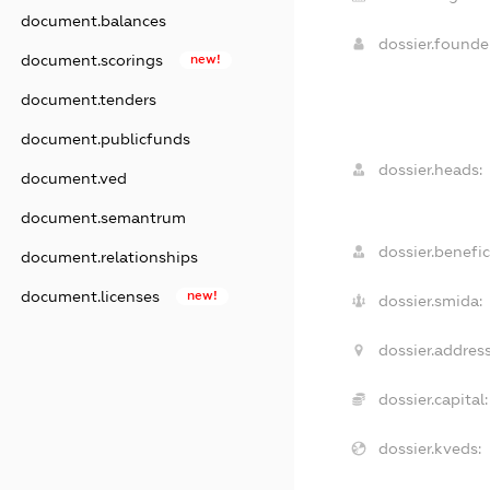
document.balances
dossier.found
document.scorings
new!
document.tenders
document.publicfunds
dossier.heads:
document.ved
document.semantrum
dossier.benefic
document.relationships
document.licenses
new!
dossier.smida:
dossier.address
dossier.capital:
dossier.kveds: