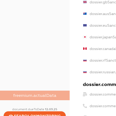
dossier.gbSanc
dossier.ausSan
dossier.euSanc
dossier.japanS
dossier.canad
dossier.rfSanc
dossier.russian
dossier.comme
dossier.commer
freemium.actualData
dossier.comme
document.dueToDate
12.03.25