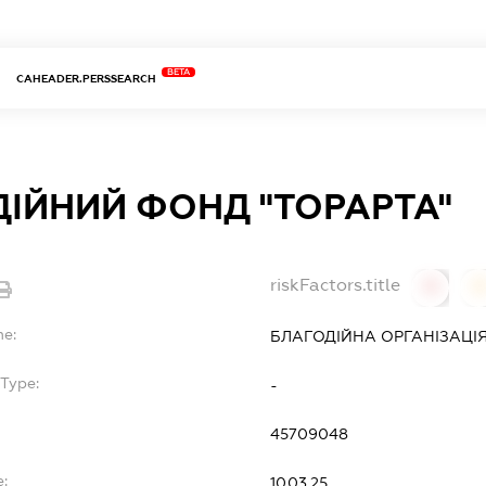
BETA
CAHEADER.PERSSEARCH
ІЙНИЙ ФОНД "ТОРАРТА"
riskFactors.title
0
0
me:
БЛАГОДІЙНА ОРГАНІЗАЦІЯ
Type:
-
45709048
e:
10.03.25