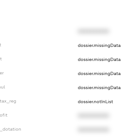
XXXXXXXXXX
t
dossier.missingData
t
dossier.missingData
er
dossier.missingData
nul
dossier.missingData
_tax_reg
dossier.notInList
ofit
XXXXXXXXXX
t_dotation
XXXXXXXXXX