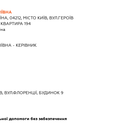
ІЇВНА
ЇНА, 04212, МІСТО КИЇВ, ВУЛ.ГЕРОЇВ
 КВАРТИРА 194
їна
ІЇВНА
-
КЕРІВНИК
ЇВ, ВУЛ.ФЛОРЕНЦІЇ, БУДИНОК 9
ьної допомоги без забезпечення