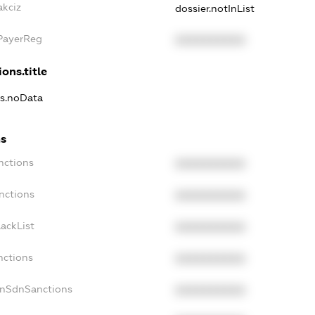
akciz
dossier.notInList
xPayerReg
XXXXXXXXXX
ons.title
ns.noData
ns
nctions
XXXXXXXXXX
nctions
XXXXXXXXXX
ackList
XXXXXXXXXX
nctions
XXXXXXXXXX
onSdnSanctions
XXXXXXXXXX