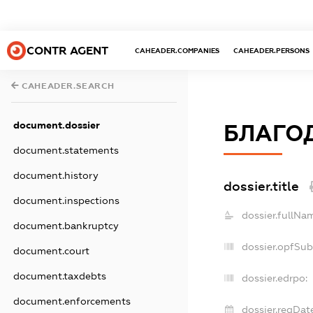
CONTR AGENT
CAHEADER.COMPANIES
CAHEADER.PERSONS
CAHEADER.SEARCH
document.dossier
БЛАГОД
document.statements
document.history
dossier.title
document.inspections
dossier.fullNa
document.bankruptcy
dossier.opfSub
document.court
document.taxdebts
dossier.edrpo:
document.enforcements
dossier.regDat