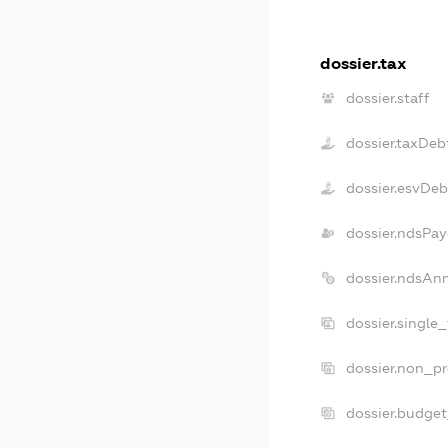
dossier.tax
dossier.staff
dossier.taxDeb
dossier.esvDeb
dossier.ndsPay
dossier.ndsAn
dossier.single
dossier.non_pr
dossier.budge