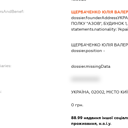
ersAndBenef:
ЩЕРБАЧЕНКО ЮЛІЯ ВАЛЕР
dossier.founderAddress
УКРА
ПОЛКУ "АЗОВ", БУДИНОК 1,
statements.nationality:
Укра
ЩЕРБАЧЕНКО ЮЛІЯ ВАЛЕР
dossier.position -
iaries:
dossier.missingData
XXXXXXXXXX
:
УКРАЇНА, 02002, МІСТО КИ
0 грн.
88.99
надання іншої соціал
проживання, н.в.і.у.