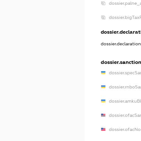
dossier.palne_
dossier.bigTa
dossier.declarati
dossier.declaratio
dossier.sanctio
dossier.specSa
dossier.rnboSa
dossier.amkuBl
dossier.ofacSa
dossier.ofacN