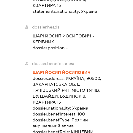
КВАРТИРА 15
statements.nationality:
Україна
dossier.heads:
ШАРІ ЙОСИП ЙОСИПОВИЧ
-
КЕРІВНИК
dossier.position -
dossier.beneficiaries:
ШАРІ ЙОСИП ЙОСИПОВИЧ
dossier.address:
УКРАЇНА, 90500,
ЗАКАРПАТСЬКА ОБЛ.,
ТЯЧІВСЬКИЙ Р-Н, МІСТО ТЯЧІВ,
ВУЛ.ВАЙДИ, БУДИНОК 8,
КВАРТИРА 15
dossier.nationality:
Україна
dossier.benefInterest:
100
dossier.benefType:
Прямий
вирішальний вплив
dossier.benefRole:
КІНЦЕВИЙ