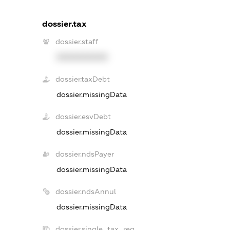
dossier.tax
dossier.staff
XXXXXXXXXX
dossier.taxDebt
dossier.missingData
dossier.esvDebt
dossier.missingData
dossier.ndsPayer
dossier.missingData
dossier.ndsAnnul
dossier.missingData
dossier.single_tax_reg