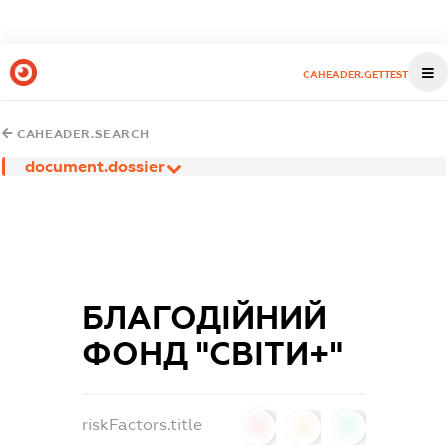
CAHEADER.GETTEST
CAHEADER.SEARCH
document.dossier
БЛАГОДІЙНИЙ
ФОНД "СВІТИ+"
riskFactors.title
0
0
0