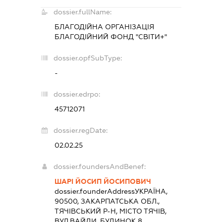
dossier.fullName:
БЛАГОДІЙНА ОРГАНІЗАЦІЯ
БЛАГОДІЙНИЙ ФОНД "СВІТИ+"
dossier.opfSubType:
-
dossier.edrpo:
45712071
dossier.regDate:
02.02.25
dossier.foundersAndBenef:
ШАРІ ЙОСИП ЙОСИПОВИЧ
dossier.founderAddress
УКРАЇНА,
90500, ЗАКАРПАТСЬКА ОБЛ.,
ТЯЧІВСЬКИЙ Р-Н, МІСТО ТЯЧІВ,
ВУЛ.ВАЙДИ, БУДИНОК 8,