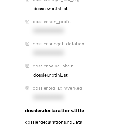
dossier.notInList
dossier.non_profit
XXXXXXXXXX
dossier.budget_dotation
XXXXXXXXXX
dossier.palne_akciz
dossier.notInList
dossier.bigTaxPayerReg
XXXXXXXXXX
dossier.declarations.title
dossier.declarations.noData