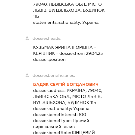
79040, ЛЬВІВСЬКА ОБЛ., МІСТО
ЛЬВІВ, ВУЛ.ВІЛЬХОВА, БУДИНОК
11Б
statements.nationality:
Україна
dossier.heads:
КУЗЬМАК ЯРИНА ІГОРІВНА
-
КЕРІВНИК
- dossier.from 29.04.25
dossier.position -
dossier.beneficiaries:
БАДЯК СЕРГІЙ БОГДАНОВИЧ
dossier.address:
УКРАЇНА, 79040,
ЛЬВІВСЬКА ОБЛ., МІСТО ЛЬВІВ,
ВУЛ.ВІЛЬХОВА, БУДИНОК 11Б
dossier.nationality:
Україна
dossier.benefInterest:
100
dossier.benefType:
Прямий
вирішальний вплив
dossier.benefRole:
КІНЦЕВИЙ