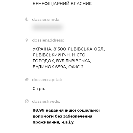
БЕНЕФІЦІАРНИЙ ВЛАСНИК
dossier.smida:
XXXXXXXXXX
dossier.address:
УКРАЇНА, 81500, ЛЬВІВСЬКА ОБЛ.,
ЛЬВІВСЬКИЙ Р-Н, МІСТО
ГОРОДОК, ВУЛ.ЛЬВІВСЬКА,
БУДИНОК 659А, ОФІС 2
dossier.capital:
0 грн.
dossier.kveds:
88.99
надання іншої соціальної
допомоги без забезпечення
проживання, н.в.і.у.