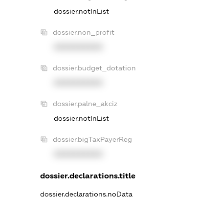
dossier.notInList
dossier.non_profit
XXXXXXXXXX
dossier.budget_dotation
XXXXXXXXXX
dossier.palne_akciz
dossier.notInList
dossier.bigTaxPayerReg
XXXXXXXXXX
dossier.declarations.title
dossier.declarations.noData