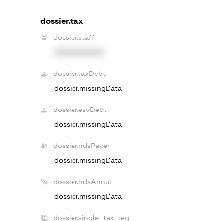
dossier.tax
dossier.staff
XXXXXXXXXX
dossier.taxDebt
dossier.missingData
dossier.esvDebt
dossier.missingData
dossier.ndsPayer
dossier.missingData
dossier.ndsAnnul
dossier.missingData
dossier.single_tax_reg