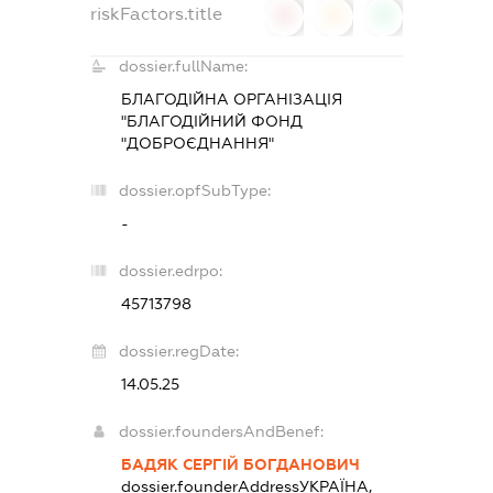
riskFactors.title
0
0
0
dossier.fullName:
БЛАГОДІЙНА ОРГАНІЗАЦІЯ
"БЛАГОДІЙНИЙ ФОНД
"ДОБРОЄДНАННЯ"
dossier.opfSubType:
-
dossier.edrpo:
45713798
dossier.regDate:
14.05.25
dossier.foundersAndBenef:
БАДЯК СЕРГІЙ БОГДАНОВИЧ
dossier.founderAddress
УКРАЇНА,