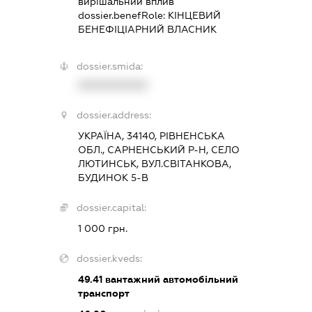
вирішальний вплив
dossier.benefRole:
КІНЦЕВИЙ
БЕНЕФІЦІАРНИЙ ВЛАСНИК
dossier.smida:
XXXXXXXXXX
dossier.address:
УКРАЇНА, 34140, РІВНЕНСЬКА
ОБЛ., САРНЕНСЬКИЙ Р-Н, СЕЛО
ЛЮТИНСЬК, ВУЛ.СВІТАНКОВА,
БУДИНОК 5-В
dossier.capital:
1 000 грн.
dossier.kveds:
49.41
вантажний автомобільний
транспорт