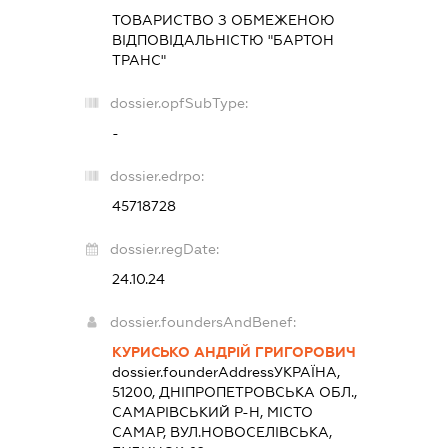
ТОВАРИСТВО З ОБМЕЖЕНОЮ
ВІДПОВІДАЛЬНІСТЮ "БАРТОН
ТРАНС"
dossier.opfSubType:
-
dossier.edrpo:
45718728
dossier.regDate:
24.10.24
dossier.foundersAndBenef:
КУРИСЬКО АНДРІЙ ГРИГОРОВИЧ
dossier.founderAddress
УКРАЇНА,
51200, ДНІПРОПЕТРОВСЬКА ОБЛ.,
САМАРІВСЬКИЙ Р-Н, МІСТО
САМАР, ВУЛ.НОВОСЕЛІВСЬКА,