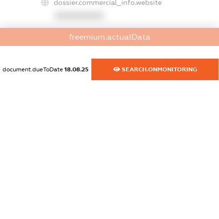
dossier.commercial_info.website
XXXXXXXXXX
dossier.commercial_info.activity
freemium.actualData
XXXXXXXXXX
document.dueToDate
18.08.25
SEARCH.ONMONITORING
freemium.exampleText_1
freemium.exampleText_2
freemium.anonymousPerSearch2
FREEMIUM.DETAILS
FREEMIUM.REGISTER