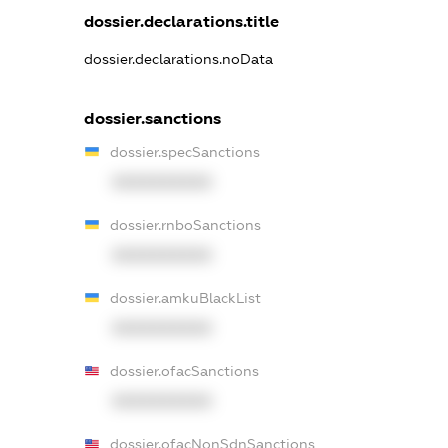
dossier.declarations.title
dossier.declarations.noData
dossier.sanctions
dossier.specSanctions
XXXXXXXXXX
dossier.rnboSanctions
XXXXXXXXXX
dossier.amkuBlackList
XXXXXXXXXX
dossier.ofacSanctions
XXXXXXXXXX
dossier.ofacNonSdnSanctions