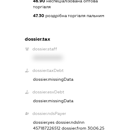
46.90
неспеціалізована оптова
торгівля
47.30
роздрібна торгівля пальним
dossier.tax
dossier.staff
XXXXXXXXXX
dossier.taxDebt
dossier.missingData
dossier.esvDebt
dossier.missingData
dossier.ndsPayer
dossier.yes
dossier.ndsInn
457187226512
dossier.from 30.06.25