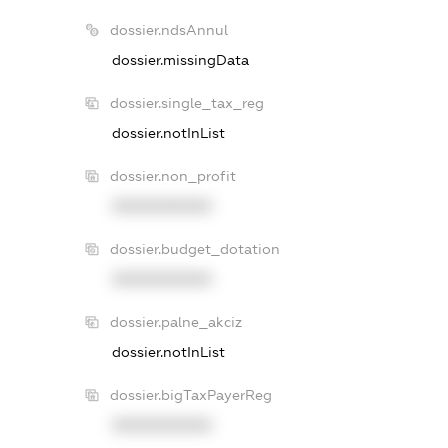
dossier.ndsAnnul
dossier.missingData
dossier.single_tax_reg
dossier.notInList
dossier.non_profit
XXXXXXXXXX
dossier.budget_dotation
XXXXXXXXXX
dossier.palne_akciz
dossier.notInList
dossier.bigTaxPayerReg
XXXXXXXXXX