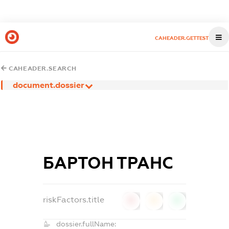
CAHEADER.GETTEST
CAHEADER.SEARCH
document.dossier
БАРТОН ТРАНС
riskFactors.title
0
0
0
dossier.fullName: