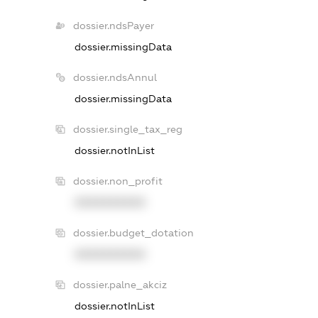
dossier.ndsPayer
dossier.missingData
dossier.ndsAnnul
dossier.missingData
dossier.single_tax_reg
dossier.notInList
dossier.non_profit
XXXXXXXXXX
dossier.budget_dotation
XXXXXXXXXX
dossier.palne_akciz
dossier.notInList