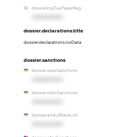
dossier.bigTaxPayerReg
XXXXXXXXXX
dossier.declarations.title
dossier.declarations.noData
dossier.sanctions
dossier.specSanctions
XXXXXXXXXX
dossier.rnboSanctions
XXXXXXXXXX
dossier.amkuBlackList
XXXXXXXXXX