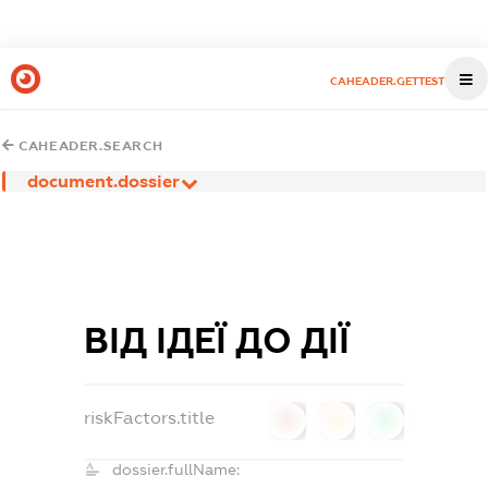
CAHEADER.GETTEST
CAHEADER.SEARCH
document.dossier
ВІД ІДЕЇ ДО ДІЇ
riskFactors.title
0
0
0
dossier.fullName: