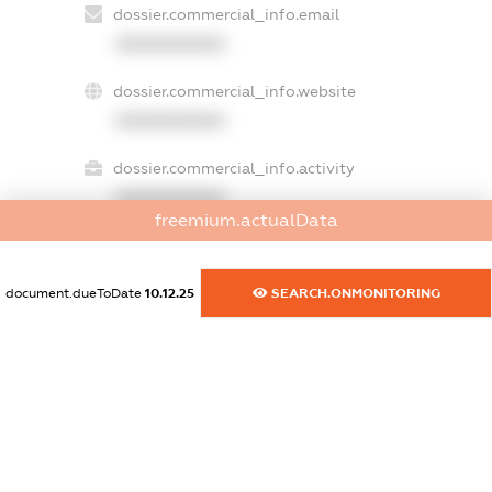
dossier.commercial_info.email
XXXXXXXXXX
dossier.commercial_info.website
XXXXXXXXXX
dossier.commercial_info.activity
XXXXXXXXXX
freemium.actualData
document.dueToDate
10.12.25
SEARCH.ONMONITORING
freemium.exampleText_1
freemium.exampleText_2
freemium.anonymousPerSearch2
FREEMIUM.DETAILS
FREEMIUM.REGISTER