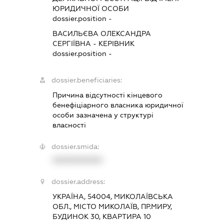
ЮРИДИЧНОЇ ОСОБИ
dossier.position -
ВАСИЛЬЄВА ОЛЕКСАНДРА
СЕРГІЇВНА
-
КЕРІВНИК
dossier.position -
dossier.beneficiaries:
Причина відсутності кінцевого
бенефіціарного власника юридичної
особи зазначена у структурі
власності
dossier.smida:
XXXXXXXXXX
dossier.address:
УКРАЇНА, 54004, МИКОЛАЇВСЬКА
ОБЛ., МІСТО МИКОЛАЇВ, ПР.МИРУ,
БУДИНОК 30, КВАРТИРА 10