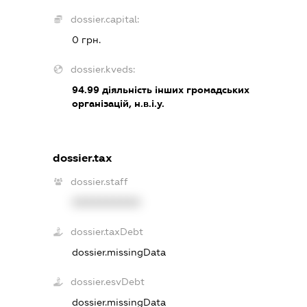
dossier.capital:
0 грн.
dossier.kveds:
94.99
діяльність інших громадських
організацій, н.в.і.у.
dossier.tax
dossier.staff
XXXXXXXXXX
dossier.taxDebt
dossier.missingData
dossier.esvDebt
dossier.missingData