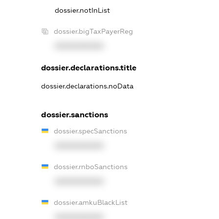
dossier.notInList
dossier.bigTaxPayerReg
XXXXXXXXXX
dossier.declarations.title
dossier.declarations.noData
dossier.sanctions
dossier.specSanctions
XXXXXXXXXX
dossier.rnboSanctions
XXXXXXXXXX
dossier.amkuBlackList
XXXXXXXXXX