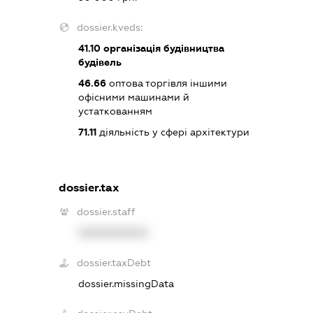
dossier.kveds:
41.10
організація будівництва
будівель
46.66
оптова торгівля іншими
офісними машинами й
устаткованням
71.11
діяльність у сфері архітектури
dossier.tax
dossier.staff
XXXXXXXXXX
dossier.taxDebt
dossier.missingData