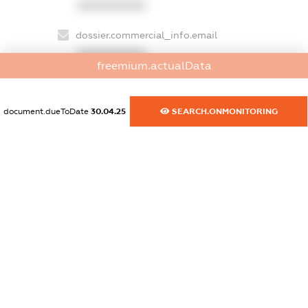
XXXXXXXXXX
dossier.commercial_info.email
XXXXXXXXXX
freemium.actualData
dossier.commercial_info.website
XXXXXXXXXX
document.dueToDate
30.04.25
SEARCH.ONMONITORING
dossier.commercial_info.activity
XXXXXXXXXX
freemium.exampleText_1
freemium.exampleText_2
freemium.anonymousPerSearch2
FREEMIUM.DETAILS
FREEMIUM.REGISTER