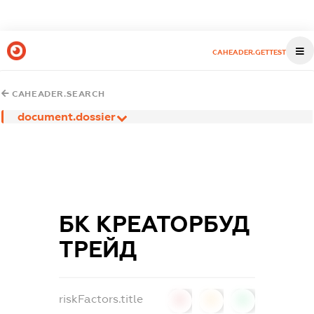
CAHEADER.GETTEST
CAHEADER.SEARCH
document.dossier
БК КРЕАТОРБУД
ТРЕЙД
riskFactors.title
0
0
0