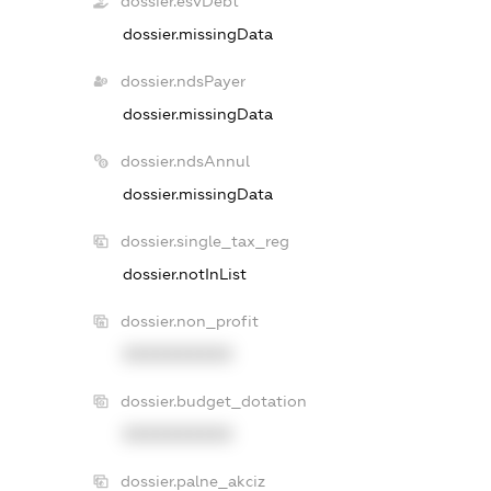
dossier.esvDebt
dossier.missingData
dossier.ndsPayer
dossier.missingData
dossier.ndsAnnul
dossier.missingData
dossier.single_tax_reg
dossier.notInList
dossier.non_profit
XXXXXXXXXX
dossier.budget_dotation
XXXXXXXXXX
dossier.palne_akciz