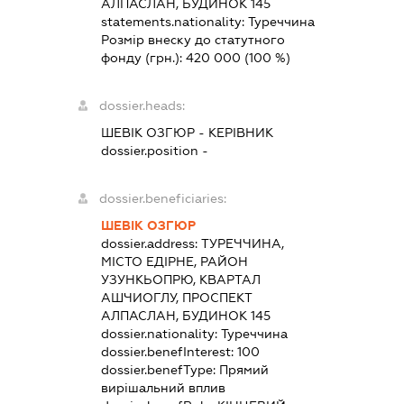
АЛПАСЛАН, БУДИНОК 145
statements.nationality:
Туреччина
Розмір внеску до статутного
фонду (грн.):
420 000
(100 %)
dossier.heads:
ШЕВІК ОЗГЮР
-
КЕРІВНИК
dossier.position -
dossier.beneficiaries:
ШЕВІК ОЗГЮР
dossier.address:
ТУРЕЧЧИНА,
МІСТО ЕДІРНЕ, РАЙОН
УЗУНКЬОПРЮ, КВАРТАЛ
АШЧИОГЛУ, ПРОСПЕКТ
АЛПАСЛАН, БУДИНОК 145
dossier.nationality:
Туреччина
dossier.benefInterest:
100
dossier.benefType:
Прямий
вирішальний вплив