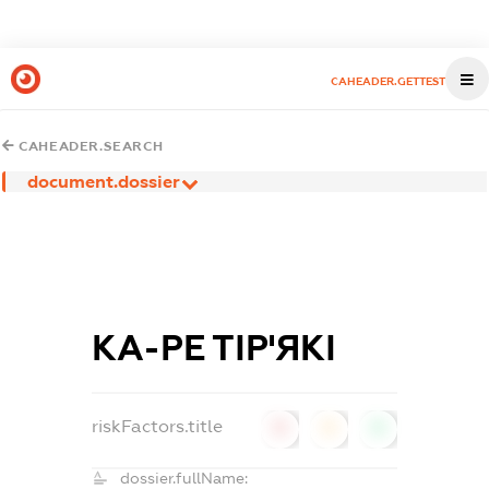
CAHEADER.GETTEST
CAHEADER.SEARCH
document.dossier
КА-РЕ ТІР'ЯКІ
riskFactors.title
0
0
0
dossier.fullName: