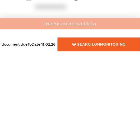
XXXXXXXXXX
dossier.commercial_info.website
freemium.actualData
XXXXXXXXXX
dossier.commercial_info.activity
document.dueToDate
11.02.26
SEARCH.ONMONITORING
XXXXXXXXXX
freemium.exampleText_1
freemium.exampleText_2
freemium.anonymousPerSearch2
FREEMIUM.DETAILS
FREEMIUM.REGISTER