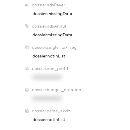
dossier.ndsPayer
dossier.missingData
dossier.ndsAnnul
dossier.missingData
dossier.single_tax_reg
dossier.notInList
dossier.non_profit
XXXXXXXXXX
dossier.budget_dotation
XXXXXXXXXX
dossier.palne_akciz
dossier.notInList