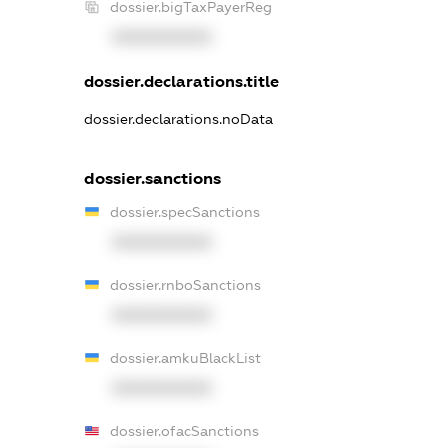
dossier.bigTaxPayerReg
XXXXXXXXXX
dossier.declarations.title
dossier.declarations.noData
dossier.sanctions
dossier.specSanctions
XXXXXXXXXX
dossier.rnboSanctions
XXXXXXXXXX
dossier.amkuBlackList
XXXXXXXXXX
dossier.ofacSanctions