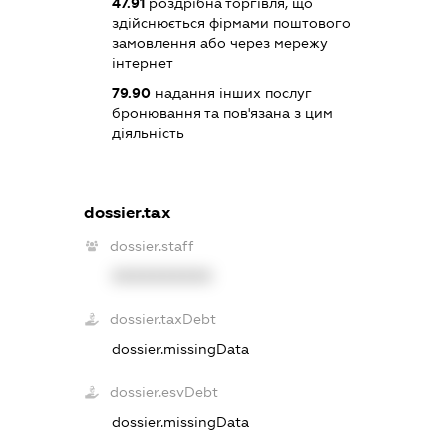
47.91
роздрібна торгівля, що
здійснюється фірмами поштового
замовлення або через мережу
інтернет
79.90
надання інших послуг
бронювання та пов'язана з цим
діяльність
dossier.tax
dossier.staff
XXXXXXXXXX
dossier.taxDebt
dossier.missingData
dossier.esvDebt
dossier.missingData