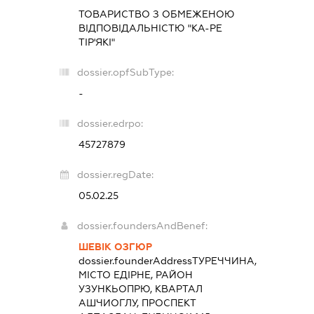
ТОВАРИСТВО З ОБМЕЖЕНОЮ
ВІДПОВІДАЛЬНІСТЮ "КА-РЕ
ТІР'ЯКІ"
dossier.opfSubType:
-
dossier.edrpo:
45727879
dossier.regDate:
05.02.25
dossier.foundersAndBenef:
ШЕВІК ОЗГЮР
dossier.founderAddress
ТУРЕЧЧИНА,
МІСТО ЕДІРНЕ, РАЙОН
УЗУНКЬОПРЮ, КВАРТАЛ
АШЧИОГЛУ, ПРОСПЕКТ