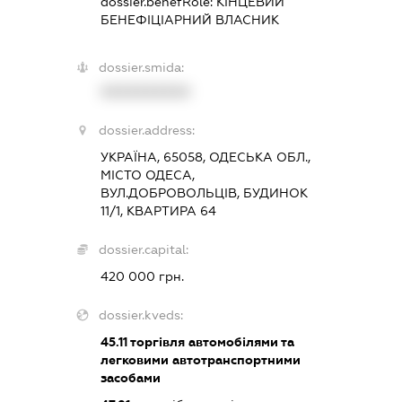
dossier.benefRole:
КІНЦЕВИЙ
БЕНЕФІЦІАРНИЙ ВЛАСНИК
dossier.smida:
XXXXXXXXXX
dossier.address:
УКРАЇНА, 65058, ОДЕСЬКА ОБЛ.,
МІСТО ОДЕСА,
ВУЛ.ДОБРОВОЛЬЦІВ, БУДИНОК
11/1, КВАРТИРА 64
dossier.capital:
420 000 грн.
dossier.kveds:
45.11
торгівля автомобілями та
легковими автотранспортними
засобами