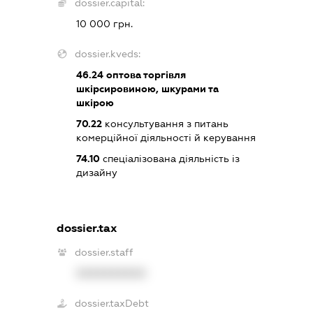
dossier.capital:
10 000 грн.
dossier.kveds:
46.24
оптова торгівля
шкірсировиною, шкурами та
шкірою
70.22
консультування з питань
комерційної діяльності й керування
74.10
спеціалізована діяльність із
дизайну
dossier.tax
dossier.staff
XXXXXXXXXX
dossier.taxDebt