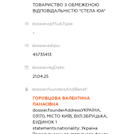
ТОВАРИСТВО З ОБМЕЖЕНОЮ
ВІДПОВІДАЛЬНІСТЮ "СТЕЛА ЮА"
dossier.opfSubType:
-
dossier.edrpo:
45735413
dossier.regDate:
21.04.25
dossier.foundersAndBenef:
ГОРОВЦОВА ВАЛЕНТИНА
ПАНАСІВНА
dossier.founderAddress
УКРАЇНА,
03170, МІСТО КИЇВ, ВУЛ.ЗБРУЦЬКА,
БУДИНОК 1
statements.nationality:
Україна