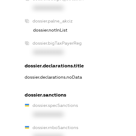
XXXXXXXXXX
dossier.palne_akciz
dossier.notInList
dossier.bigTaxPayerReg
XXXXXXXXXX
dossier.declarations.title
dossier.declarations.noData
dossier.sanctions
dossier.specSanctions
XXXXXXXXXX
dossier.rnboSanctions