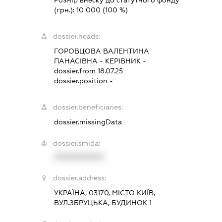
Розмір внеску до статутного фонду
(грн.):
10 000
(100 %)
dossier.heads:
ГОРОВЦОВА ВАЛЕНТИНА
ПАНАСІВНА
-
КЕРІВНИК
-
dossier.from 18.07.25
dossier.position -
dossier.beneficiaries:
dossier.missingData
dossier.smida:
XXXXXXXXXX
dossier.address:
УКРАЇНА, 03170, МІСТО КИЇВ,
ВУЛ.ЗБРУЦЬКА, БУДИНОК 1