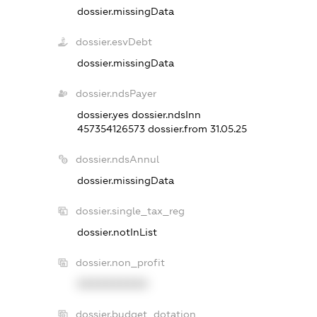
dossier.missingData
dossier.esvDebt
dossier.missingData
dossier.ndsPayer
dossier.yes
dossier.ndsInn
457354126573
dossier.from 31.05.25
dossier.ndsAnnul
dossier.missingData
dossier.single_tax_reg
dossier.notInList
dossier.non_profit
XXXXXXXXXX
dossier.budget_dotation