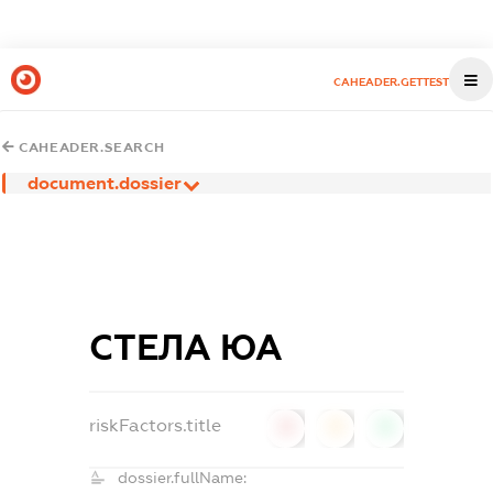
CAHEADER.GETTEST
CAHEADER.SEARCH
document.dossier
СТЕЛА ЮА
riskFactors.title
0
0
0
dossier.fullName: