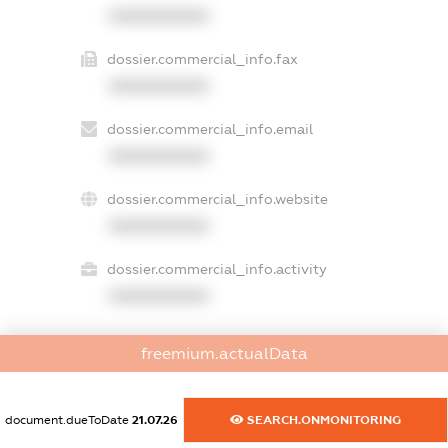
XXXXXXXXXX
dossier.commercial_info.fax
XXXXXXXXXX
dossier.commercial_info.email
XXXXXXXXXX
dossier.commercial_info.website
XXXXXXXXXX
dossier.commercial_info.activity
XXXXXXXXXX
freemium.actualData
freemium.exampleText_1
freemium.exampleText_2
freemium.anonymousPerSearch2
document.dueToDate
21.07.26
SEARCH.ONMONITORING