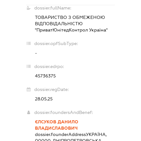
dossier.fullName:
ТОВАРИСТВО З ОБМЕЖЕНОЮ
ВІДПОВІДАЛЬНІСТЮ
"ПриватЮнітедКонтрол Україна"
dossier.opfSubType:
-
dossier.edrpo:
45736375
dossier.regDate:
28.05.25
dossier.foundersAndBenef:
ЄЛСУКОВ ДАНИЛО
ВЛАДИСЛАВОВИЧ
dossier.founderAddress
УКРАЇНА,
00000, ДНІПРОПЕТРОВСЬКА