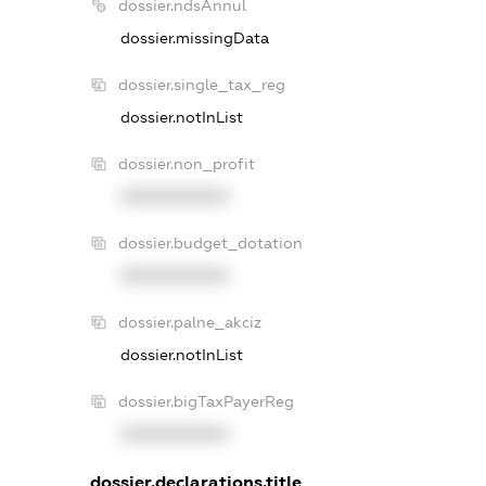
dossier.ndsAnnul
dossier.missingData
dossier.single_tax_reg
dossier.notInList
dossier.non_profit
XXXXXXXXXX
dossier.budget_dotation
XXXXXXXXXX
dossier.palne_akciz
dossier.notInList
dossier.bigTaxPayerReg
XXXXXXXXXX
dossier.declarations.title