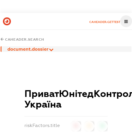
CAHEADER.GETTEST
CAHEADER.SEARCH
document.dossier
ПриватЮнітедКонтро
Україна
riskFactors.title
0
0
0