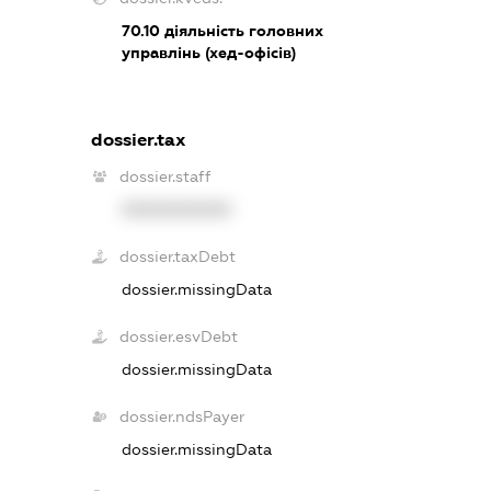
70.10
діяльність головних
управлінь (хед-офісів)
dossier.tax
dossier.staff
XXXXXXXXXX
dossier.taxDebt
dossier.missingData
dossier.esvDebt
dossier.missingData
dossier.ndsPayer
dossier.missingData