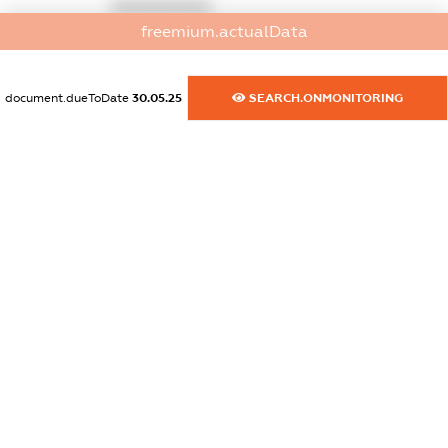
XXXXXXXXXX
freemium.actualData
dossier.commercial_info.activity
XXXXXXXXXX
document.dueToDate
30.05.25
SEARCH.ONMONITORING
freemium.exampleText_1
freemium.exampleText_2
freemium.anonymousPerSearch2
FREEMIUM.DETAILS
FREEMIUM.REGISTER