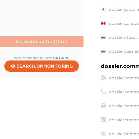
dossier.japan
dossier.canad
dossier.rfSanc
freemium.actualData
dossier.russia
document.dueToDate
04.04.26
dossier.comme
SEARCH.ONMONITORING
dossier.comme
dossier.comme
dossier.comme
dossier.comme
dossier.comme