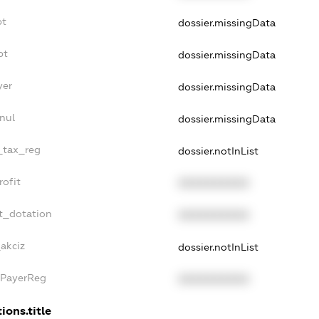
bt
dossier.missingData
bt
dossier.missingData
yer
dossier.missingData
nul
dossier.missingData
e_tax_reg
dossier.notInList
rofit
XXXXXXXXXX
t_dotation
XXXXXXXXXX
_akciz
dossier.notInList
xPayerReg
XXXXXXXXXX
ions.title