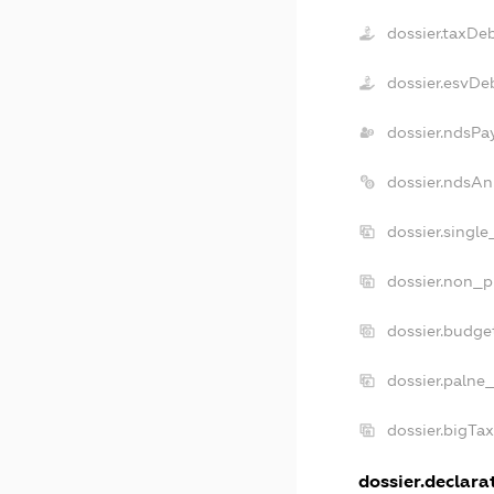
dossier.taxDe
dossier.esvDe
dossier.ndsPa
dossier.ndsAn
dossier.singl
dossier.non_p
dossier.budge
dossier.palne
dossier.bigTa
dossier.declarat