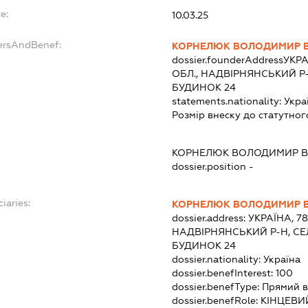
e:
10.03.25
ersAndBenef:
КОРНЕЛЮК ВОЛОДИМИР 
dossier.founderAddress
УКРА
ОБЛ., НАДВІРНЯНСЬКИЙ Р-
БУДИНОК 24
statements.nationality:
Укра
Розмір внеску до статутног
КОРНЕЛЮК ВОЛОДИМИР 
dossier.position -
iaries:
КОРНЕЛЮК ВОЛОДИМИР 
dossier.address:
УКРАЇНА, 7
НАДВІРНЯНСЬКИЙ Р-Н, СЕ
БУДИНОК 24
dossier.nationality:
Україна
dossier.benefInterest:
100
dossier.benefType:
Прямий в
dossier.benefRole:
КІНЦЕВИ