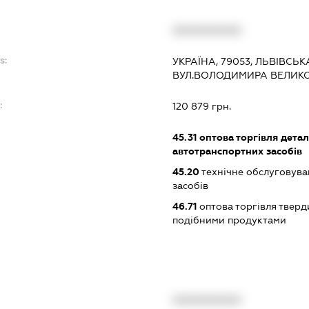
XXXXXXXXXX
s:
УКРАЇНА, 79053, ЛЬВІВСЬКА
ВУЛ.ВОЛОДИМИРА ВЕЛИКО
:
120 879 грн.
45.31
оптова торгівля дета
автотранспортних засобів
45.20
технічне обслуговува
засобів
46.71
оптова торгівля тверд
подібними продуктами
XXXXXXXXXX