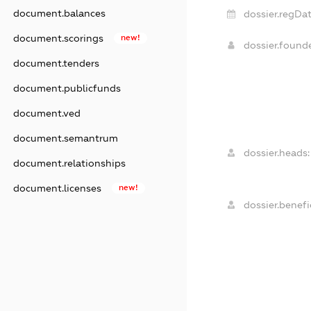
document.balances
dossier.regDat
document.scorings
new!
dossier.found
document.tenders
document.publicfunds
document.ved
document.semantrum
dossier.heads:
document.relationships
document.licenses
new!
dossier.benefic