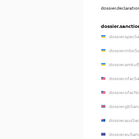
dossier.declarati
dossier.sanctio
dossier.specS
dossier.rnboS
dossier.amkuB
dossier.ofacS
dossier.ofac
dossier.gbSan
dossier.ausSa
dossier.euSan