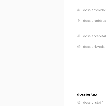
dossier.smida:
dossier.addres
dossier.capital
dossier.kveds:
dossier.tax
dossier.staff