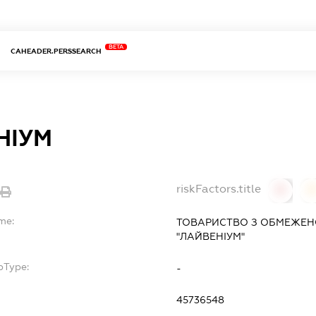
BETA
CAHEADER.PERSSEARCH
НІУМ
riskFactors.title
0
me:
ТОВАРИСТВО З ОБМЕЖЕН
"ЛАЙВЕНІУМ"
bType:
-
45736548