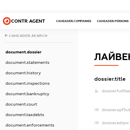
CONTR AGENT
CAHEADER.COMPANIES
CAHEADER.PERSONS
CAHEADER.SEARCH
document.dossier
ЛАЙВЕ
document.statements
document.history
dossier.title
document.inspections
dossier.fullNa
document.bankruptcy
document.court
dossier.opfSu
document.taxdebts
dossier.edrpo:
document.enforcements