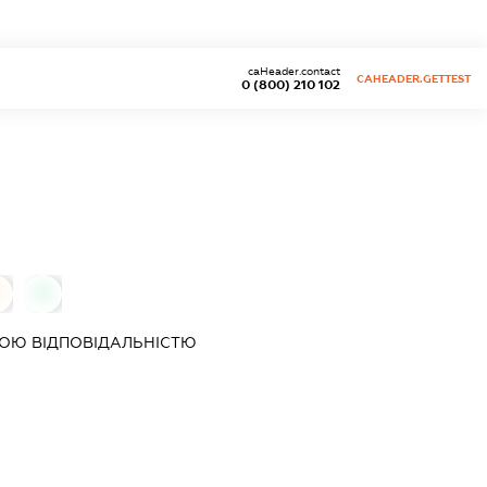
caHeader.contact
CAHEADER.GETTEST
0 (800) 210 102
0
0
ОЮ ВІДПОВІДАЛЬНІСТЮ