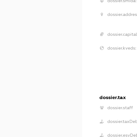
dossier.smida:
dossier.addres
dossier.capital
dossier.kveds:
dossier.tax
dossier.staff
dossier.taxDe
dossier.esvDe