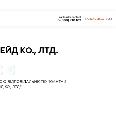
caHeader.contact
CAHEADER.GETTEST
0 (800) 210 102
ЙД КО., ЛТД.
0
ОЮ ВІДПОВІДАЛЬНІСТЮ "ЮАНТАЙ
 КО., ЛТД."