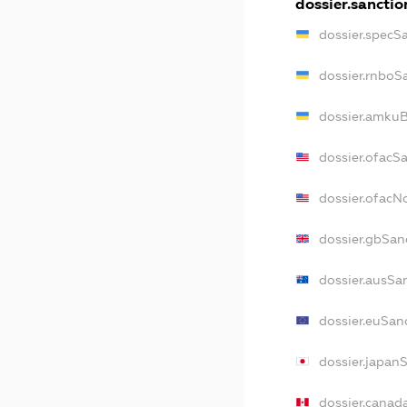
dossier.sanctio
dossier.specS
dossier.rnboS
dossier.amkuB
dossier.ofacS
dossier.ofac
dossier.gbSan
dossier.ausSa
dossier.euSan
dossier.japan
dossier.canad