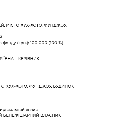
Й, МІСТО ХУХ-ХОТО, ФУНДЖОУ,
й
о фонду (грн.):
100 000
(100 %)
РІЇВНА
-
КЕРІВНИК
СТО ХУХ-ХОТО, ФУНДЖОУ, БУДИНОК
ирішальний вплив
Й БЕНЕФІЦІАРНИЙ ВЛАСНИК