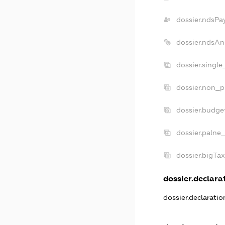
dossier.ndsPa
dossier.ndsAn
dossier.singl
dossier.non_p
dossier.budge
dossier.palne_
dossier.bigTa
dossier.declarat
dossier.declarati