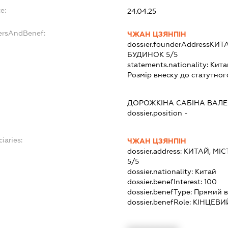
e:
24.04.25
ersAndBenef:
ЧЖАН ЦЗЯНПІН
dossier.founderAddress
КИТА
БУДИНОК 5/5
statements.nationality:
Кита
Розмір внеску до статутног
ДОРОЖКІНА САБІНА ВАЛЕ
dossier.position -
iaries:
ЧЖАН ЦЗЯНПІН
dossier.address:
КИТАЙ, МІ
5/5
dossier.nationality:
Китай
dossier.benefInterest:
100
dossier.benefType:
Прямий в
dossier.benefRole:
КІНЦЕВИ