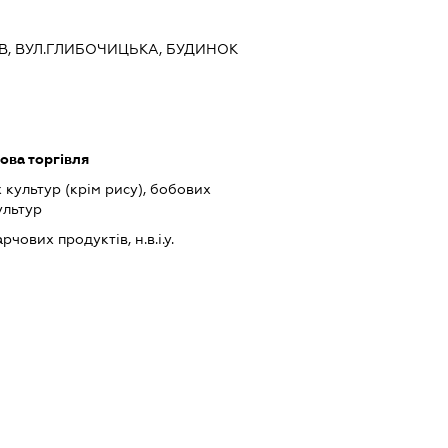
ИЇВ, ВУЛ.ГЛИБОЧИЦЬКА, БУДИНОК
ова торгівля
культур (крім рису), бобових
ультур
ових продуктів, н.в.і.у.