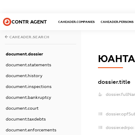
CONTR AGENT
CAHEADER.COMPANIES
CAHEADER.PERSONS
CAHEADER.SEARCH
document.dossier
ЮАНТАЙ
document.statements
document.history
dossier.title
document.inspections
dossier.fullNa
document.bankruptcy
document.court
dossier.opfSu
document.taxdebts
dossier.edrpo:
document.enforcements