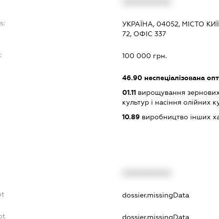
XXXXXXXXXX
s:
УКРАЇНА, 04052, МІСТО К
72, ОФІС 337
:
100 000 грн.
46.90
неспеціалізована опт
01.11
вирощування зернових 
культур і насіння олійних к
10.89
виробництво інших харч
XXXXXXXXXX
bt
dossier.missingData
bt
dossier.missingData