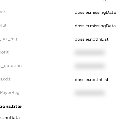
yer
dossier.missingData
nul
dossier.missingData
e_tax_reg
dossier.notInList
rofit
XXXXXXXXXX
t_dotation
XXXXXXXXXX
akciz
dossier.notInList
xPayerReg
XXXXXXXXXX
ions.title
ons.noData