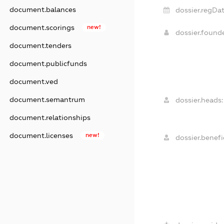
document.balances
dossier.regDat
document.scorings
new!
dossier.found
document.tenders
document.publicfunds
document.ved
document.semantrum
dossier.heads:
document.relationships
document.licenses
new!
dossier.benefic