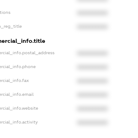
tions
XXXXXXXXXX
n_reg_title
XXXXXXXXXX
rcial_info.title
rcial_info.postal_address
XXXXXXXXXX
rcial_info.phone
XXXXXXXXXX
rcial_info.fax
XXXXXXXXXX
rcial_info.email
XXXXXXXXXX
rcial_info.website
XXXXXXXXXX
cial_info.activity
XXXXXXXXXX