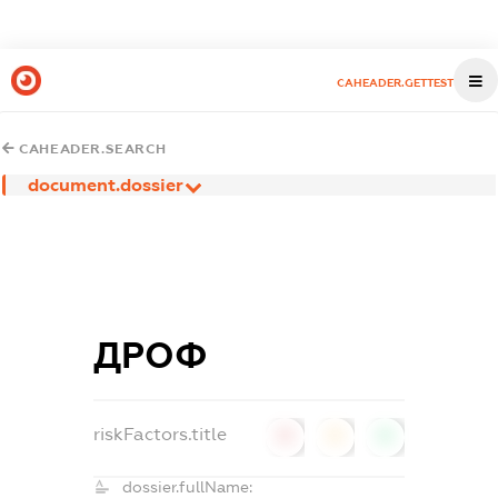
CAHEADER.GETTEST
CAHEADER.SEARCH
document.dossier
ДРОФ
riskFactors.title
0
0
0
dossier.fullName: