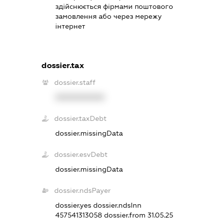
здійснюється фірмами поштового
замовлення або через мережу
інтернет
dossier.tax
dossier.staff
XXXXXXXXXX
dossier.taxDebt
dossier.missingData
dossier.esvDebt
dossier.missingData
dossier.ndsPayer
dossier.yes
dossier.ndsInn
457541313058
dossier.from 31.05.25