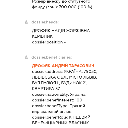
Розмір внеску до статутного
фонду (грн.):
700 000
(100 %)
dossier.heads:
ДРОФЯК НАДІЯ ЖОРЖІВНА
-
КЕРІВНИК
dossier.position -
dossier.beneficiaries:
ДРОФЯК АНДРІЙ ТАРАСОВИЧ
dossier.address:
УКРАЇНА, 79030,
ЛЬВІВСЬКА ОБЛ., МІСТО ЛЬВІВ,
ВУЛ.ПУЛЮЯ І., БУДИНОК 21,
КВАРТИРА 57
dossier.nationality:
Україна
dossier.benefInterest:
100
dossier.benefType:
Прямий
вирішальний вплив
dossier.benefRole:
КІНЦЕВИЙ
БЕНЕФІЦІАРНИЙ ВЛАСНИК