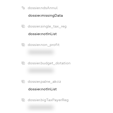
dossier.ndsAnnul
dossier.missingData
dossier.single_tax_reg
dossier.notInList
dossier.non_profit
XXXXXXXXXX
dossier.budget_dotation
XXXXXXXXXX
dossier.palne_akciz
dossier.notInList
dossier.bigTaxPayerReg
XXXXXXXXXX