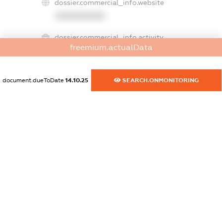
dossier.commercial_info.website
XXXXXXXXXX
dossier.commercial_info.activity
freemium.actualData
XXXXXXXXXX
document.dueToDate
14.10.25
SEARCH.ONMONITORING
freemium.exampleText_1
freemium.exampleText_2
freemium.anonymousPerSearch2
FREEMIUM.DETAILS
FREEMIUM.REGISTER