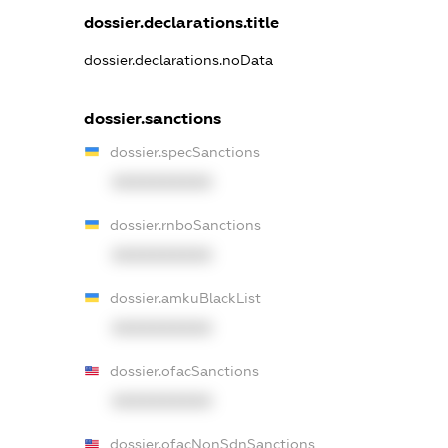
dossier.declarations.title
dossier.declarations.noData
dossier.sanctions
dossier.specSanctions
XXXXXXXXXX
dossier.rnboSanctions
XXXXXXXXXX
dossier.amkuBlackList
XXXXXXXXXX
dossier.ofacSanctions
XXXXXXXXXX
dossier.ofacNonSdnSanctions