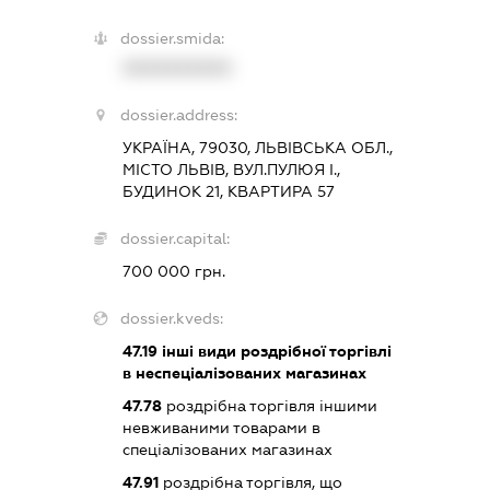
dossier.smida:
XXXXXXXXXX
dossier.address:
УКРАЇНА, 79030, ЛЬВІВСЬКА ОБЛ.,
МІСТО ЛЬВІВ, ВУЛ.ПУЛЮЯ І.,
БУДИНОК 21, КВАРТИРА 57
dossier.capital:
700 000 грн.
dossier.kveds:
47.19
інші види роздрібної торгівлі
в неспеціалізованих магазинах
47.78
роздрібна торгівля іншими
невживаними товарами в
спеціалізованих магазинах
47.91
роздрібна торгівля, що