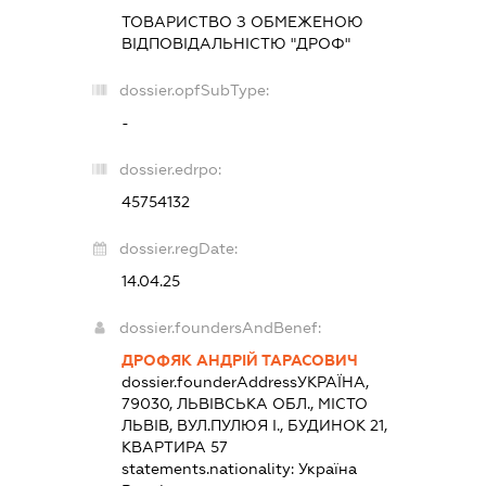
ТОВАРИСТВО З ОБМЕЖЕНОЮ
ВІДПОВІДАЛЬНІСТЮ "ДРОФ"
dossier.opfSubType:
-
dossier.edrpo:
45754132
dossier.regDate:
14.04.25
dossier.foundersAndBenef:
ДРОФЯК АНДРІЙ ТАРАСОВИЧ
dossier.founderAddress
УКРАЇНА,
79030, ЛЬВІВСЬКА ОБЛ., МІСТО
ЛЬВІВ, ВУЛ.ПУЛЮЯ І., БУДИНОК 21,
КВАРТИРА 57
statements.nationality:
Україна