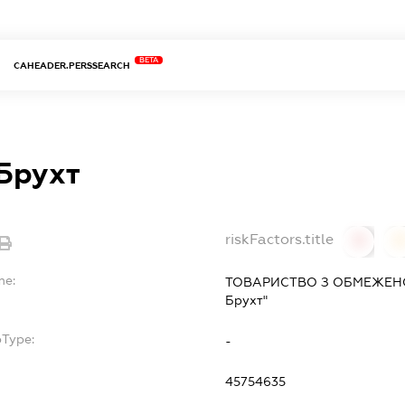
BETA
CAHEADER.PERSSEARCH
Брухт
riskFactors.title
0
0
me:
ТОВАРИСТВО З ОБМЕЖЕНО
Брухт"
bType:
-
45754635