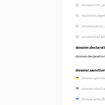
dossier.non_pr
dossier.budge
dossier.palne_
dossier.bigTa
dossier.declarat
dossier.declaratio
dossier.sanctio
dossier.specSa
dossier.rnboS
dossier.amkuB