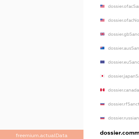
dossier.ofacSa
dossier.ofacN
dossier.gbSan
dossier.ausSan
dossier.euSanc
dossier.japanS
dossier.canad
dossier.rfSanc
dossier.russia
dossier.comme
freemium.actualData