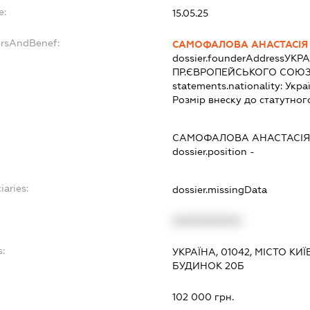
e:
15.05.25
ersAndBenef:
САМОФАЛОВА АНАСТАСІЯ 
dossier.founderAddress
УКРА
ПР.ЄВРОПЕЙСЬКОГО СОЮЗУ
statements.nationality:
Укра
Розмір внеску до статутног
САМОФАЛОВА АНАСТАСІЯ
dossier.position -
iaries:
dossier.missingData
XXXXXXXXXX
:
УКРАЇНА, 01042, МІСТО К
БУДИНОК 20Б
102 000 грн.