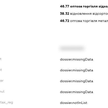
46.77
оптова торгівля відх
38.32
відновлення відсорто
46.72
оптова торгівля мета
XXXXXXXXXX
t
dossier.missingData
bt
dossier.missingData
er
dossier.missingData
nul
dossier.missingData
_tax_reg
dossier.notInList