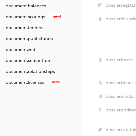
dossier.regDat
document.balances
document.scorings
new!
dossier.found
document.tenders
document.publicfunds
document.ved
dossier.heads:
document.semantrum
document.relationships
document.licenses
new!
dossier.benefic
dossier.smida:
dossier.address
dossier.capital: