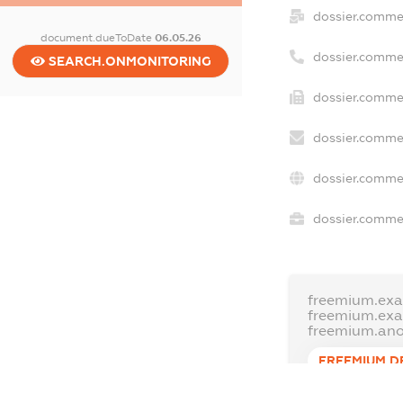
dossier.comme
document.dueToDate
06.05.26
dossier.comme
SEARCH.ONMONITORING
dossier.commer
dossier.commer
dossier.commer
dossier.commer
freemium.exa
freemium.ex
freemium.an
FREEMIUM.D