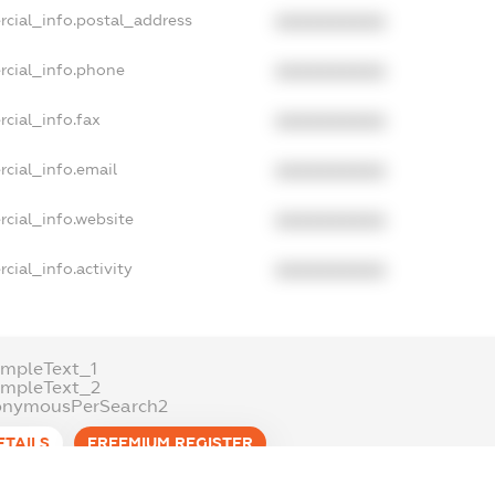
rcial_info.postal_address
XXXXXXXXXX
rcial_info.phone
XXXXXXXXXX
cial_info.fax
XXXXXXXXXX
cial_info.email
XXXXXXXXXX
cial_info.website
XXXXXXXXXX
cial_info.activity
XXXXXXXXXX
mpleText_1
ampleText_2
onymousPerSearch2
ETAILS
FREEMIUM.REGISTER