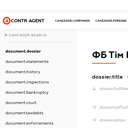
CONTR AGENT
CAHEADER.COMPANIES
CAHEADER.PERSONS
CAHEADER.SEARCH
document.dossier
ФБ Тім 
document.statements
document.history
dossier.title
document.inspections
dossier.fullNa
document.bankruptcy
document.court
dossier.opfSu
document.taxdebts
dossier.edrpo:
document.enforcements