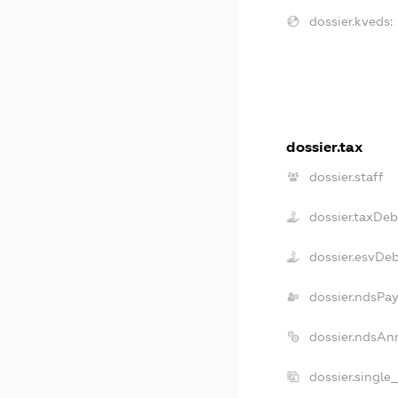
dossier.kveds:
dossier.tax
dossier.staff
dossier.taxDeb
dossier.esvDe
dossier.ndsPay
dossier.ndsAn
dossier.single