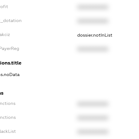
ofit
XXXXXXXXXX
t_dotation
XXXXXXXXXX
akciz
dossier.notInList
xPayerReg
XXXXXXXXXX
ions.title
ns.noData
ns
nctions
XXXXXXXXXX
anctions
XXXXXXXXXX
lackList
XXXXXXXXXX