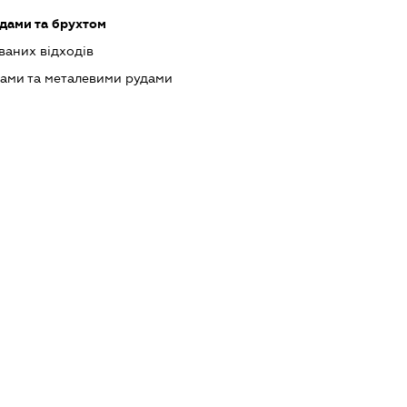
одами та брухтом
ваних відходів
лами та металевими рудами