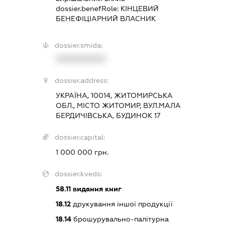
dossier.benefRole:
КІНЦЕВИЙ
БЕНЕФІЦІАРНИЙ ВЛАСНИК
dossier.smida:
XXXXXXXXXX
dossier.address:
УКРАЇНА, 10014, ЖИТОМИРСЬКА
ОБЛ., МІСТО ЖИТОМИР, ВУЛ.МАЛА
БЕРДИЧІВСЬКА, БУДИНОК 17
dossier.capital:
1 000 000 грн.
dossier.kveds:
58.11
видання книг
18.12
друкування іншої продукції
18.14
брошурувально-палітурна