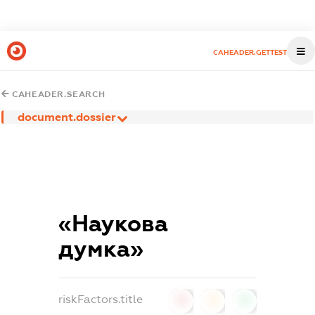
CAHEADER.GETTEST
CAHEADER.SEARCH
document.dossier
«Наукова
думка»
riskFactors.title
0
0
0