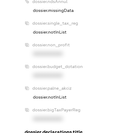
dossier.ndsAnnul
dossier.missingData
dossier.single_tax_reg
dossier.notInList
dossier.non_profit
XXXXXXXXXX
dossier.budget_dotation
XXXXXXXXXX
dossier.palne_akciz
dossier.notInList
dossier.bigTaxPayerReg
XXXXXXXXXX
dossier.declarations.title