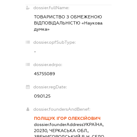
dossier.fullName:
ТОВАРИСТВО З ОБМЕЖЕНОЮ
ВІДПОВІДАЛЬНІСТЮ «Наукова
думка»
dossier.opfSubType:
-
dossier.edrpo:
45755089
dossier.regDate:
09.01.25
dossier.foundersAndBenef:
ПОЛІЩУК ІГОР ОЛЕКСІЙОВИЧ
dossier.founderAddress
УКРАЇНА,
20230, ЧЕРКАСЬКА ОБЛ.,
ЗВЕНИГОРОДСЬКИЙ Р-Н, СЕЛО