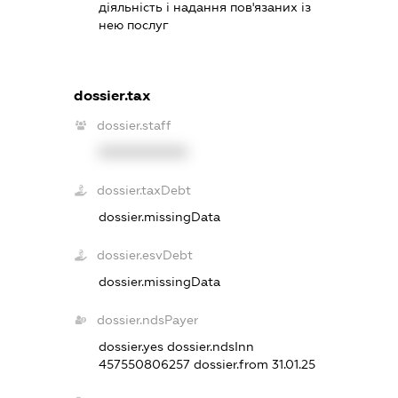
діяльність і надання пов'язаних із
нею послуг
dossier.tax
dossier.staff
XXXXXXXXXX
dossier.taxDebt
dossier.missingData
dossier.esvDebt
dossier.missingData
dossier.ndsPayer
dossier.yes
dossier.ndsInn
457550806257
dossier.from 31.01.25