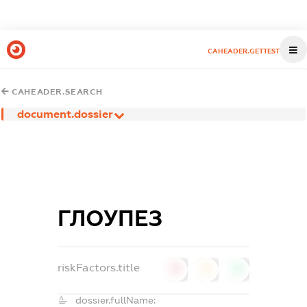
CAHEADER.GETTEST
CAHEADER.SEARCH
document.dossier
ГЛОУПЕЗ
riskFactors.title
0
0
0
dossier.fullName: