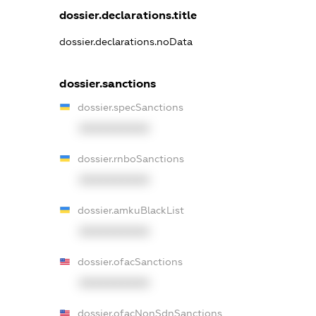
dossier.declarations.title
dossier.declarations.noData
dossier.sanctions
dossier.specSanctions
XXXXXXXXXX
dossier.rnboSanctions
XXXXXXXXXX
dossier.amkuBlackList
XXXXXXXXXX
dossier.ofacSanctions
XXXXXXXXXX
dossier.ofacNonSdnSanctions