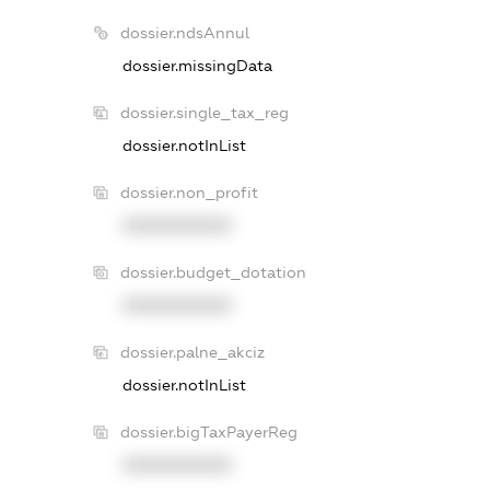
dossier.ndsAnnul
dossier.missingData
dossier.single_tax_reg
dossier.notInList
dossier.non_profit
XXXXXXXXXX
dossier.budget_dotation
XXXXXXXXXX
dossier.palne_akciz
dossier.notInList
dossier.bigTaxPayerReg
XXXXXXXXXX