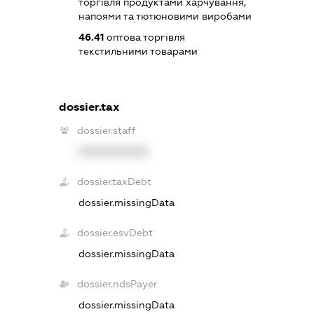
торгівля продуктами харчування,
напоями та тютюновими виробами
46.41
оптова торгівля
текстильними товарами
dossier.tax
dossier.staff
XXXXXXXXXX
dossier.taxDebt
dossier.missingData
dossier.esvDebt
dossier.missingData
dossier.ndsPayer
dossier.missingData