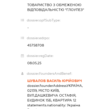
ТОВАРИСТВО З ОБМЕЖЕНОЮ
ВІДПОВІДАЛЬНІСТЮ "ГЛОУПЕЗ"
dossier.opfSubType:
-
dossier.edrpo:
45758708
dossier.regDate:
08.05.25
dossier.foundersAndBenef:
ШУВАЛОВ ВАСИЛЬ ЮРІЙОВИЧ
dossier.founderAddress
УКРАЇНА,
02139, МІСТО КИЇВ,
ВУЛ.ДАШКЕВИЧА ОСТАФІЯ,
БУДИНОК 15Б, КВАРТИРА 12
statements.nationality:
Україна