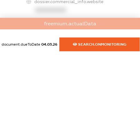
dossier.commercial_info.website
XXXXXXXXXX
dossier.commercial_info.activity
freemium.actualData
XXXXXXXXXX
document.dueToDate
04.03.26
SEARCH.ONMONITORING
freemium.exampleText_1
freemium.exampleText_2
freemium.anonymousPerSearch2
FREEMIUM.DETAILS
FREEMIUM.REGISTER