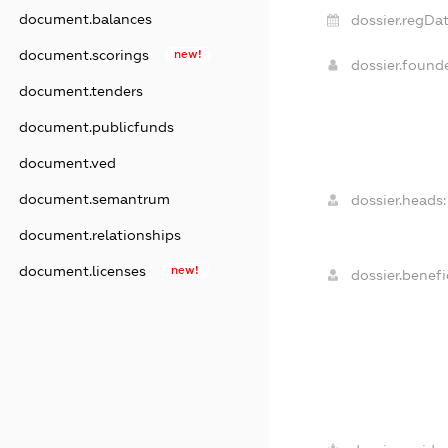
document.balances
dossier.regDat
document.scorings
new!
dossier.found
document.tenders
document.publicfunds
document.ved
document.semantrum
dossier.heads:
document.relationships
document.licenses
new!
dossier.benefic