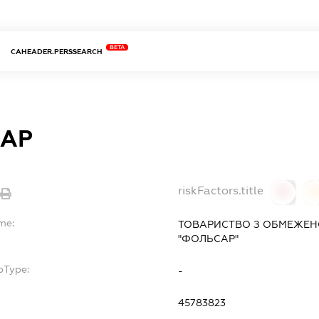
BETA
CAHEADER.PERSSEARCH
АР
riskFactors.title
0
0
me:
ТОВАРИСТВО З ОБМЕЖЕН
"ФОЛЬСАР"
bType:
-
45783823