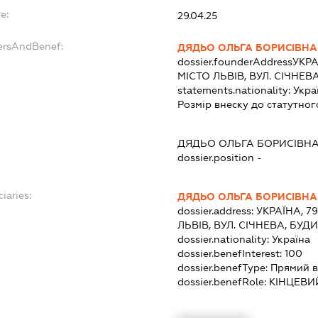
e:
29.04.25
ersAndBenef:
ДЯДЬО ОЛЬГА БОРИСІВНА
dossier.founderAddress
УКРА
МІСТО ЛЬВІВ, ВУЛ. СІЧНЕВ
statements.nationality:
Укра
Розмір внеску до статутног
ДЯДЬО ОЛЬГА БОРИСІВН
dossier.position -
iaries:
ДЯДЬО ОЛЬГА БОРИСІВНА
dossier.address:
УКРАЇНА, 7
ЛЬВІВ, ВУЛ. СІЧНЕВА, БУД
dossier.nationality:
Україна
dossier.benefInterest:
100
dossier.benefType:
Прямий в
dossier.benefRole:
КІНЦЕВИ