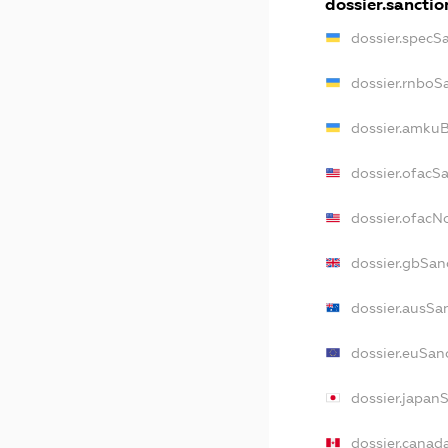
dossier.sanctio
dossier.specS
dossier.rnboS
dossier.amkuB
dossier.ofacS
dossier.ofac
dossier.gbSan
dossier.ausSa
dossier.euSan
dossier.japan
dossier.canad