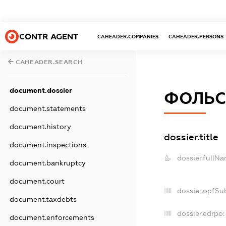
CONTR AGENT
CAHEADER.COMPANIES
CAHEADER.PERSONS
CAHEADER.SEARCH
document.dossier
ФОЛЬС
document.statements
document.history
dossier.title
document.inspections
dossier.fullNa
document.bankruptcy
document.court
dossier.opfSu
document.taxdebts
dossier.edrpo:
document.enforcements