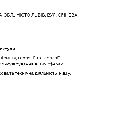
 ОБЛ., МІСТО ЛЬВІВ, ВУЛ. СІЧНЕВА,
тектури
ірингу, геології та геодезії,
консультування в цих сферах
а та технічна діяльність, н.в.і.у.