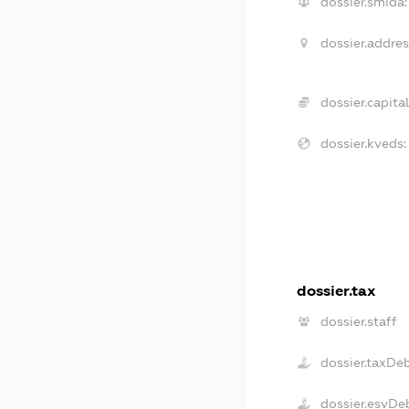
dossier.smida:
dossier.addres
dossier.capital
dossier.kveds:
dossier.tax
dossier.staff
dossier.taxDe
dossier.esvDe