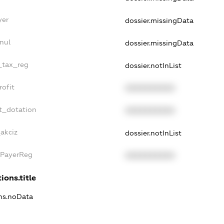
yer
dossier.missingData
nul
dossier.missingData
e_tax_reg
dossier.notInList
rofit
XXXXXXXXXX
t_dotation
XXXXXXXXXX
akciz
dossier.notInList
xPayerReg
XXXXXXXXXX
ions.title
ons.noData