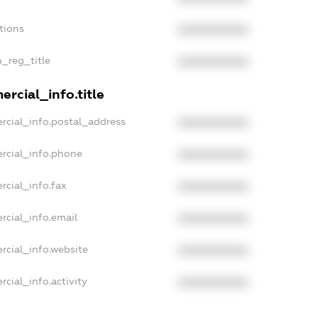
tions
XXXXXXXXXX
n_reg_title
XXXXXXXXXX
rcial_info.title
rcial_info.postal_address
XXXXXXXXXX
rcial_info.phone
XXXXXXXXXX
rcial_info.fax
XXXXXXXXXX
rcial_info.email
XXXXXXXXXX
rcial_info.website
XXXXXXXXXX
cial_info.activity
XXXXXXXXXX