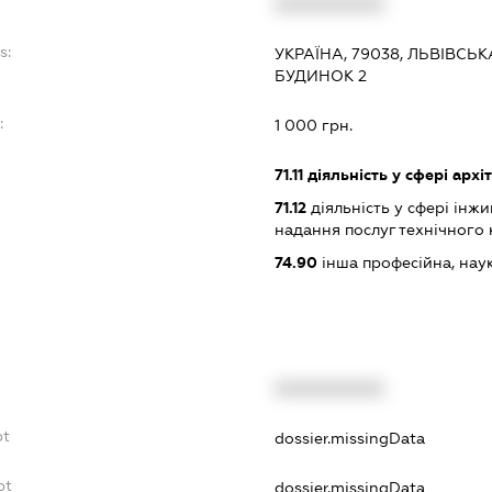
XXXXXXXXXX
s:
УКРАЇНА, 79038, ЛЬВІВСЬКА
БУДИНОК 2
:
1 000 грн.
71.11
діяльність у сфері архі
71.12
діяльність у сфері інжин
надання послуг технічного 
74.90
інша професійна, науков
XXXXXXXXXX
bt
dossier.missingData
bt
dossier.missingData