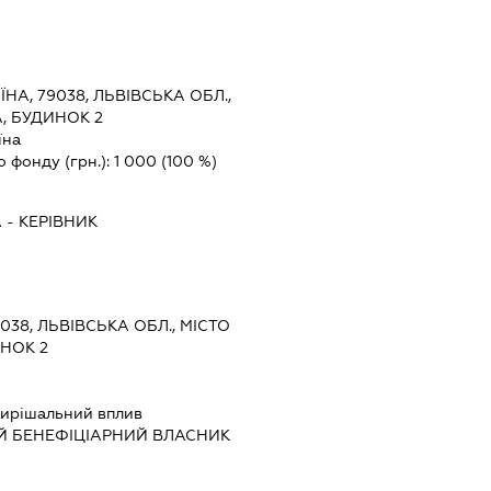
ЇНА, 79038, ЛЬВІВСЬКА ОБЛ.,
А, БУДИНОК 2
їна
о фонду (грн.):
1 000
(100 %)
А
-
КЕРІВНИК
9038, ЛЬВІВСЬКА ОБЛ., МІСТО
ИНОК 2
ирішальний вплив
Й БЕНЕФІЦІАРНИЙ ВЛАСНИК