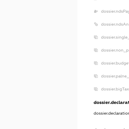
dossier.ndsPa
dossier.ndsAn
dossier.singl
dossier.non_p
dossier.budge
dossier.palne_
dossier.bigTa
dossier.declarat
dossier.declarati