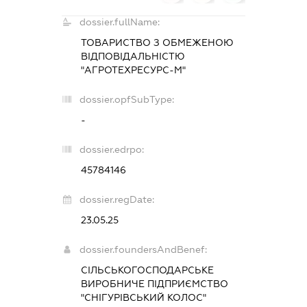
dossier.fullName:
ТОВАРИСТВО З ОБМЕЖЕНОЮ
ВІДПОВІДАЛЬНІСТЮ
"АГРОТЕХРЕСУРС-М"
dossier.opfSubType:
-
dossier.edrpo:
45784146
dossier.regDate:
23.05.25
dossier.foundersAndBenef:
СІЛЬСЬКОГОСПОДАРСЬКЕ
ВИРОБНИЧЕ ПІДПРИЄМСТВО
"СНІГУРІВСЬКИЙ КОЛОС"