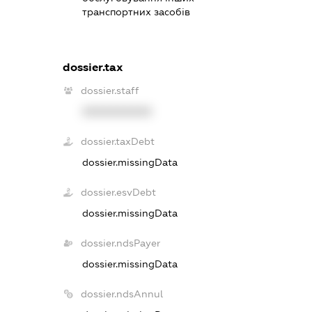
транспортних засобів
dossier.tax
dossier.staff
XXXXXXXXXX
dossier.taxDebt
dossier.missingData
dossier.esvDebt
dossier.missingData
dossier.ndsPayer
dossier.missingData
dossier.ndsAnnul