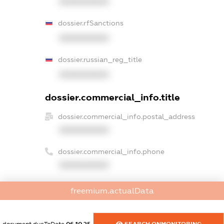
XXXXXXXXXX
dossier.rfSanctions
XXXXXXXXXX
dossier.russian_reg_title
XXXXXXXXXX
dossier.commercial_info.title
dossier.commercial_info.postal_address
XXXXXXXXXX
dossier.commercial_info.phone
XXXXXXXXXX
dossier.commercial_info.fax
freemium.actualData
XXXXXXXXXX
dossier.commercial_info.email