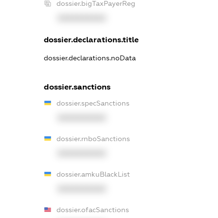
dossier.bigTaxPayerReg
XXXXXXXXXX
dossier.declarations.title
dossier.declarations.noData
dossier.sanctions
dossier.specSanctions
XXXXXXXXXX
dossier.rnboSanctions
XXXXXXXXXX
dossier.amkuBlackList
XXXXXXXXXX
dossier.ofacSanctions