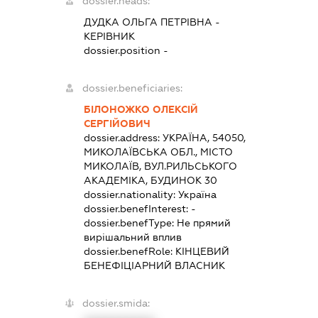
dossier.heads:
ДУДКА ОЛЬГА ПЕТРІВНА
-
КЕРІВНИК
dossier.position -
dossier.beneficiaries:
БІЛОНОЖКО ОЛЕКСІЙ
СЕРГІЙОВИЧ
dossier.address:
УКРАЇНА, 54050,
МИКОЛАЇВСЬКА ОБЛ., МІСТО
МИКОЛАЇВ, ВУЛ.РИЛЬСЬКОГО
АКАДЕМІКА, БУДИНОК 30
dossier.nationality:
Україна
dossier.benefInterest:
-
dossier.benefType:
Не прямий
вирішальний вплив
dossier.benefRole:
КІНЦЕВИЙ
БЕНЕФІЦІАРНИЙ ВЛАСНИК
dossier.smida: