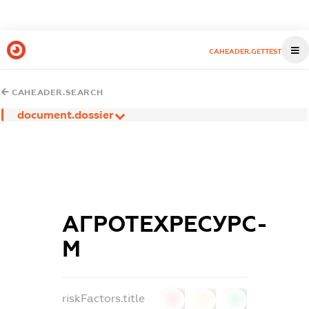
CAHEADER.GETTEST
CAHEADER.SEARCH
document.dossier
АГРОТЕХРЕСУРС-
М
riskFactors.title
0
0
0