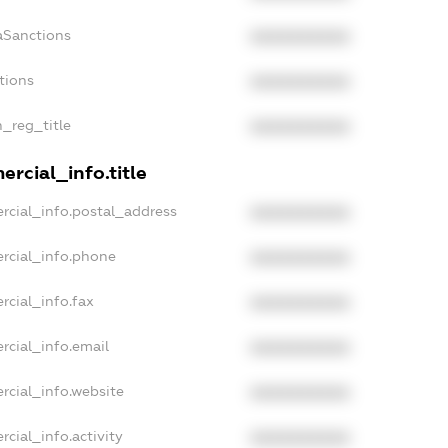
aSanctions
XXXXXXXXXX
tions
XXXXXXXXXX
n_reg_title
XXXXXXXXXX
rcial_info.title
rcial_info.postal_address
XXXXXXXXXX
rcial_info.phone
XXXXXXXXXX
rcial_info.fax
XXXXXXXXXX
rcial_info.email
XXXXXXXXXX
rcial_info.website
XXXXXXXXXX
cial_info.activity
XXXXXXXXXX