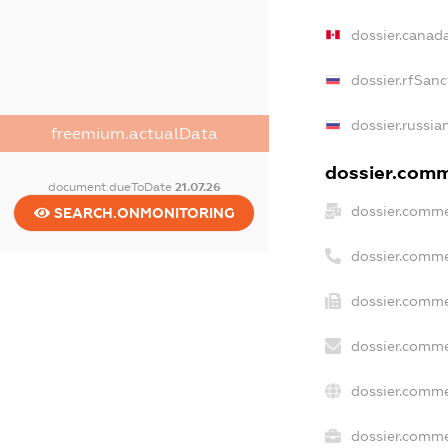
dossier.canad
dossier.rfSanc
dossier.russia
freemium.actualData
dossier.comme
document.dueToDate
21.07.26
dossier.comme
SEARCH.ONMONITORING
dossier.comme
dossier.comme
dossier.comme
dossier.comme
dossier.commer