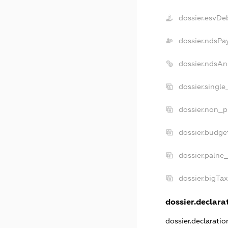
dossier.esvDe
dossier.ndsPa
dossier.ndsAn
dossier.singl
dossier.non_p
dossier.budge
dossier.palne
dossier.bigTa
dossier.declarat
dossier.declarati