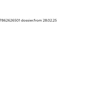
457862626501
dossier.from 28.02.25