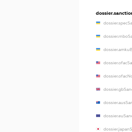
dossier.sanctio
dossier.specS
dossier.rnboS
dossier.amkuB
dossier.ofacS
dossier.ofac
dossier.gbSan
dossier.ausSa
dossier.euSan
dossier.japan