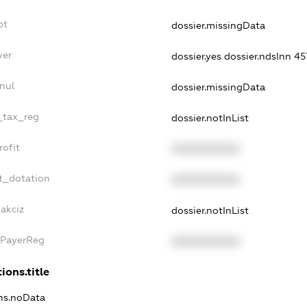
bt
dossier.missingData
yer
dossier.yes
dossier.ndsInn 
nul
dossier.missingData
e_tax_reg
dossier.notInList
rofit
XXXXXXXXXX
t_dotation
XXXXXXXXXX
_akciz
dossier.notInList
xPayerReg
XXXXXXXXXX
ions.title
ons.noData