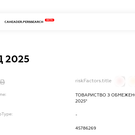
BETA
CAHEADER.PERSSEARCH
 2025
riskFactors.title
0
me:
ТОВАРИСТВО З ОБМЕЖЕН
2025"
bType:
-
45786269