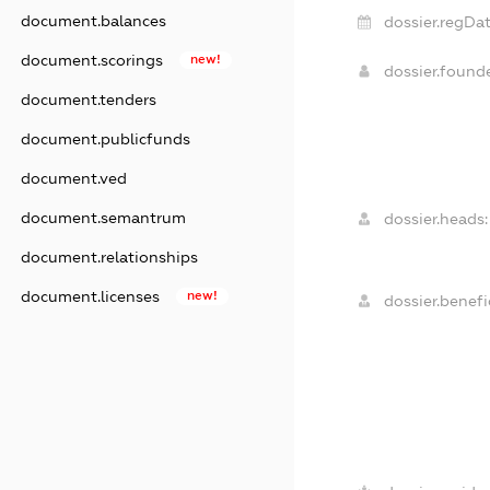
document.balances
dossier.regDat
document.scorings
new!
dossier.found
document.tenders
document.publicfunds
document.ved
document.semantrum
dossier.heads:
document.relationships
document.licenses
new!
dossier.benefic