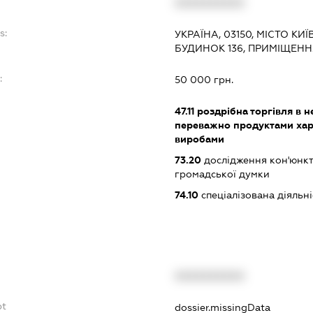
XXXXXXXXXX
s:
УКРАЇНА, 03150, МІСТО КИ
БУДИНОК 136, ПРИМІЩЕНН
:
50 000 грн.
47.11
роздрібна торгівля в н
переважно продуктами хар
виробами
73.20
дослідження кон'юнкт
громадської думки
74.10
спеціалізована діяльні
XXXXXXXXXX
bt
dossier.missingData