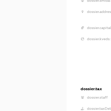
dossier.smida:
dossier.addres
dossier.capital
dossier.kveds:
dossier.tax
dossier.staff
dossier.taxDe