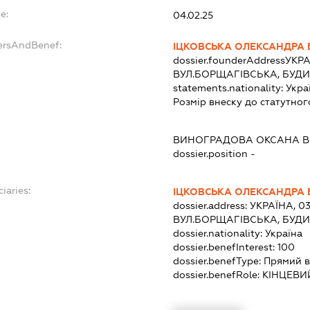
e:
04.02.25
ersAndBenef:
ІЦКОВСЬКА ОЛЕКСАНДРА 
dossier.founderAddress
УКРА
ВУЛ.БОРЩАГІВСЬКА, БУДИН
statements.nationality:
Укра
Розмір внеску до статутног
ВИНОГРАДОВА ОКСАНА В
dossier.position -
iaries:
ІЦКОВСЬКА ОЛЕКСАНДРА 
dossier.address:
УКРАЇНА, 03
ВУЛ.БОРЩАГІВСЬКА, БУДИН
dossier.nationality:
Україна
dossier.benefInterest:
100
dossier.benefType:
Прямий в
dossier.benefRole:
КІНЦЕВИ