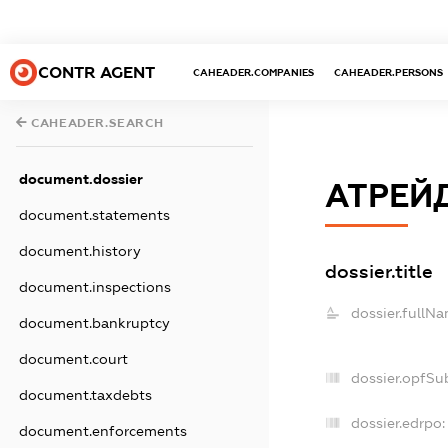
CONTR AGENT
CAHEADER.COMPANIES
CAHEADER.PERSONS
CAHEADER.SEARCH
document.dossier
АТРЕЙД
document.statements
document.history
dossier.title
document.inspections
dossier.fullNa
document.bankruptcy
document.court
dossier.opfSu
document.taxdebts
dossier.edrpo:
document.enforcements