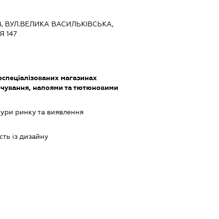
ЇВ, ВУЛ.ВЕЛИКА ВАСИЛЬКІВСЬКА,
Я 147
еспеціалізованих магазинах
чування, напоями та тютюновими
ури ринку та виявлення
сть із дизайну