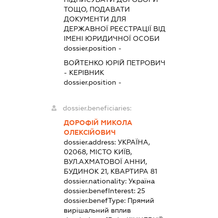
ТОЩО, ПОДАВАТИ
ДОКУМЕНТИ ДЛЯ
ДЕРЖАВНОЇ РЕЄСТРАЦІЇ ВІД
ІМЕНІ ЮРИДИЧНОЇ ОСОБИ
dossier.position -
ВОЙТЕНКО ЮРІЙ ПЕТРОВИЧ
-
КЕРІВНИК
dossier.position -
dossier.beneficiaries:
ДОРОФІЙ МИКОЛА
ОЛЕКСІЙОВИЧ
dossier.address:
УКРАЇНА,
02068, МІСТО КИЇВ,
ВУЛ.АХМАТОВОЇ АННИ,
БУДИНОК 21, КВАРТИРА 81
dossier.nationality:
Україна
dossier.benefInterest:
25
dossier.benefType:
Прямий
вирішальний вплив