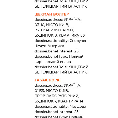
dossier.benefRole:
КІНЦЕВИЙ
БЕНЕФІЦІАРНИЙ ВЛАСНИК
ШЕКМАН ВОЛТЕР
dossier.address:
УКРАЇНА,
03110, МІСТО КИЇВ,
ВУЛ.ВАСИЛЯ БАРКИ,
БУДИНОК 8, КВАРТИРА 56
dossier.nationality:
Сполучені
Штати Америки
dossier.benefInterest:
25
dossier.benefType:
Прямий
вирішальний вплив
dossier.benefRole:
КІНЦЕВИЙ
БЕНЕФІЦІАРНИЙ ВЛАСНИК
ТАБАК БОРІС
dossier.address:
УКРАЇНА,
01133, МІСТО КИЇВ,
ПРОВ.ЛАБОРАТОРНИЙ,
БУДИНОК 7, КВАРТИРА 14
dossier.nationality:
Молдова
dossier.benefInterest:
25
dossier.benefType:
Прямий