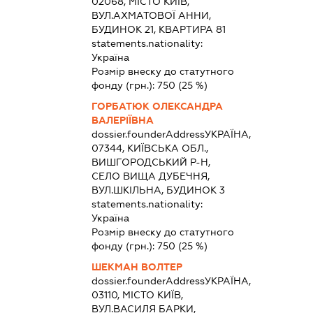
02068, МІСТО КИЇВ,
ВУЛ.АХМАТОВОЇ АННИ,
БУДИНОК 21, КВАРТИРА 81
statements.nationality:
Україна
Розмір внеску до статутного
фонду (грн.):
750
(25 %)
ГОРБАТЮК ОЛЕКСАНДРА
ВАЛЕРІЇВНА
dossier.founderAddress
УКРАЇНА,
07344, КИЇВСЬКА ОБЛ.,
ВИШГОРОДСЬКИЙ Р-Н,
СЕЛО ВИЩА ДУБЕЧНЯ,
ВУЛ.ШКІЛЬНА, БУДИНОК 3
statements.nationality:
Україна
Розмір внеску до статутного
фонду (грн.):
750
(25 %)
ШЕКМАН ВОЛТЕР
dossier.founderAddress
УКРАЇНА,
03110, МІСТО КИЇВ,
ВУЛ.ВАСИЛЯ БАРКИ,