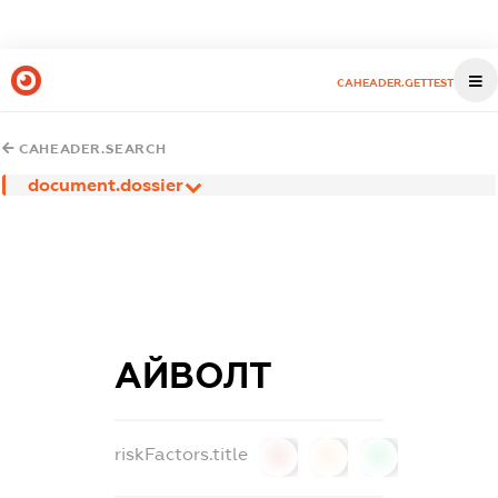
CAHEADER.GETTEST
CAHEADER.SEARCH
document.dossier
АЙВОЛТ
riskFactors.title
0
0
0