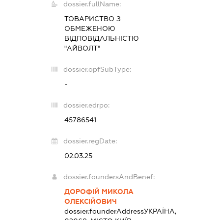
dossier.fullName:
ТОВАРИСТВО З
ОБМЕЖЕНОЮ
ВІДПОВІДАЛЬНІСТЮ
"АЙВОЛТ"
dossier.opfSubType:
-
dossier.edrpo:
45786541
dossier.regDate:
02.03.25
dossier.foundersAndBenef:
ДОРОФІЙ МИКОЛА
ОЛЕКСІЙОВИЧ
dossier.founderAddress
УКРАЇНА,