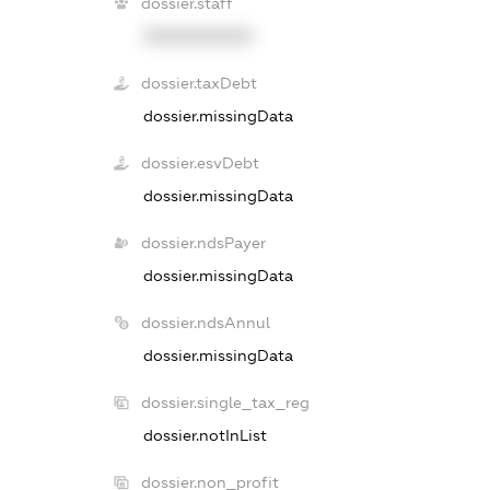
dossier.staff
XXXXXXXXXX
dossier.taxDebt
dossier.missingData
dossier.esvDebt
dossier.missingData
dossier.ndsPayer
dossier.missingData
dossier.ndsAnnul
dossier.missingData
dossier.single_tax_reg
dossier.notInList
dossier.non_profit