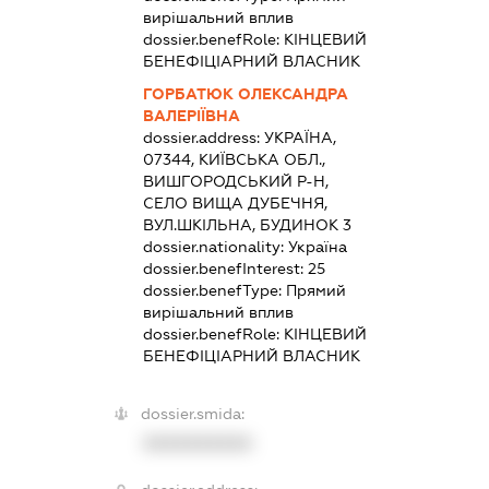
вирішальний вплив
dossier.benefRole:
КІНЦЕВИЙ
БЕНЕФІЦІАРНИЙ ВЛАСНИК
ГОРБАТЮК ОЛЕКСАНДРА
ВАЛЕРІЇВНА
dossier.address:
УКРАЇНА,
07344, КИЇВСЬКА ОБЛ.,
ВИШГОРОДСЬКИЙ Р-Н,
СЕЛО ВИЩА ДУБЕЧНЯ,
ВУЛ.ШКІЛЬНА, БУДИНОК 3
dossier.nationality:
Україна
dossier.benefInterest:
25
dossier.benefType:
Прямий
вирішальний вплив
dossier.benefRole:
КІНЦЕВИЙ
БЕНЕФІЦІАРНИЙ ВЛАСНИК
dossier.smida:
XXXXXXXXXX