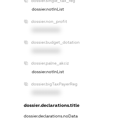
dossier.single_tax_reg
dossier.notInList
dossier.non_profit
XXXXXXXXXX
dossier.budget_dotation
XXXXXXXXXX
dossier.palne_akciz
dossier.notInList
dossier.bigTaxPayerReg
XXXXXXXXXX
dossier.declarations.title
dossier.declarations.noData