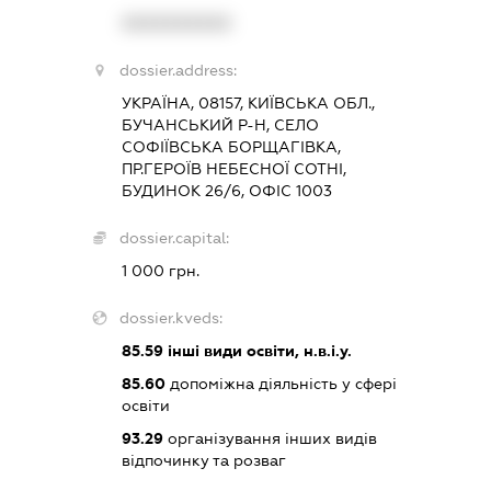
XXXXXXXXXX
dossier.address:
УКРАЇНА, 08157, КИЇВСЬКА ОБЛ.,
БУЧАНСЬКИЙ Р-Н, СЕЛО
СОФІЇВСЬКА БОРЩАГІВКА,
ПР.ГЕРОЇВ НЕБЕСНОЇ СОТНІ,
БУДИНОК 26/6, ОФІС 1003
dossier.capital:
1 000 грн.
dossier.kveds:
85.59
інші види освіти, н.в.і.у.
85.60
допоміжна діяльність у сфері
освіти
93.29
організування інших видів
відпочинку та розваг