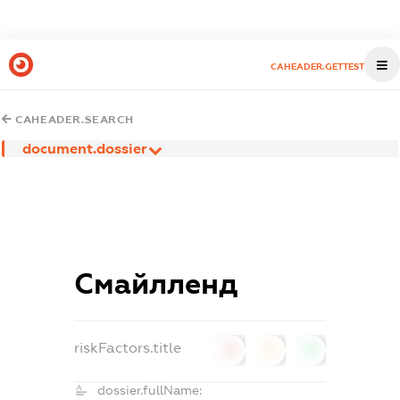
CAHEADER.GETTEST
CAHEADER.SEARCH
document.dossier
Смайлленд
riskFactors.title
0
0
0
dossier.fullName: