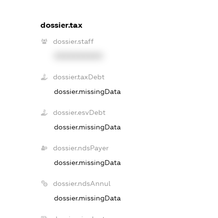
dossier.tax
dossier.staff
XXXXXXXXXX
dossier.taxDebt
dossier.missingData
dossier.esvDebt
dossier.missingData
dossier.ndsPayer
dossier.missingData
dossier.ndsAnnul
dossier.missingData