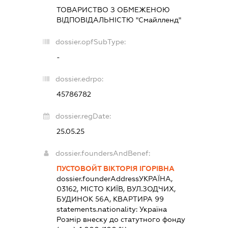
ТОВАРИСТВО З ОБМЕЖЕНОЮ
ВІДПОВІДАЛЬНІСТЮ "Смайлленд"
dossier.opfSubType:
-
dossier.edrpo:
45786782
dossier.regDate:
25.05.25
dossier.foundersAndBenef:
ПУСТОВОЙТ ВІКТОРІЯ ІГОРІВНА
dossier.founderAddress
УКРАЇНА,
03162, МІСТО КИЇВ, ВУЛ.ЗОДЧИХ,
БУДИНОК 56А, КВАРТИРА 99
statements.nationality:
Україна
Розмір внеску до статутного фонду