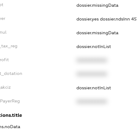
bt
dossier.missingData
yer
dossier.yes
dossier.ndsInn 
nul
dossier.missingData
e_tax_reg
dossier.notInList
rofit
XXXXXXXXXX
t_dotation
XXXXXXXXXX
_akciz
dossier.notInList
xPayerReg
XXXXXXXXXX
ions.title
ons.noData