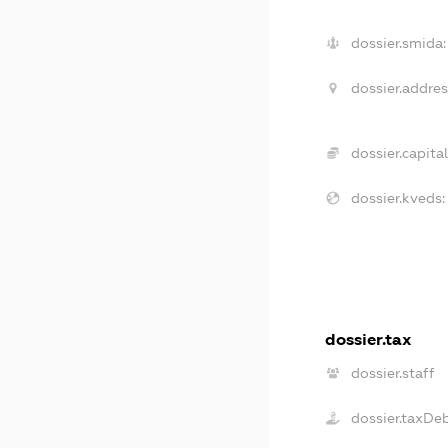
dossier.smida:
dossier.addres
dossier.capital
dossier.kveds:
dossier.tax
dossier.staff
dossier.taxDe