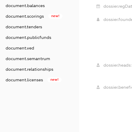
document.balances
dossier.regDat
document.scorings
new!
dossier.foun
document.tenders
document.publicfunds
document.ved
document.semantrum
dossier.heads:
document.relationships
document.licenses
new!
dossier.benefic