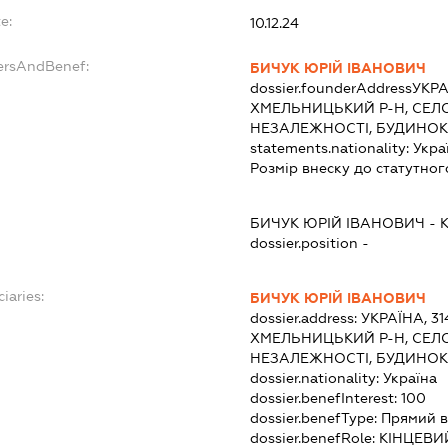
e:
10.12.24
dersAndBenef:
БИЧУК ЮРІЙ ІВАНОВИЧ
dossier.founderAddress
УКРА
ХМЕЛЬНИЦЬКИЙ Р-Н, СЕЛО
НЕЗАЛЕЖНОСТІ, БУДИНОК 
statements.nationality:
Укра
Розмір внеску до статутног
БИЧУК ЮРІЙ ІВАНОВИЧ
-
dossier.position -
iaries:
БИЧУК ЮРІЙ ІВАНОВИЧ
dossier.address:
УКРАЇНА, 3
ХМЕЛЬНИЦЬКИЙ Р-Н, СЕЛО
НЕЗАЛЕЖНОСТІ, БУДИНОК 
dossier.nationality:
Україна
dossier.benefInterest:
100
dossier.benefType:
Прямий в
dossier.benefRole:
КІНЦЕВИ