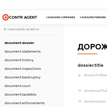
CONTR AGENT
CAHEADER.COMPANIES
CAHEADER.PERSONS
CAHEADER.SEARCH
document.dossier
ДОРОЖ
document.statements
document.history
dossier.title
document.inspections
dossier.fullNa
document.bankruptcy
document.court
dossier.opfSu
document.taxdebts
dossier.edrpo:
document.enforcements