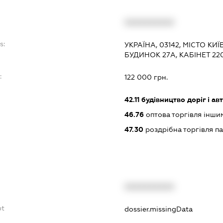
XXXXXXXXXX
s:
УКРАЇНА, 03142, МІСТО КИ
БУДИНОК 27А, КАБІНЕТ 22
:
122 000 грн.
42.11
будівництво доріг і ав
46.76
оптова торгівля інш
47.30
роздрібна торгівля п
XXXXXXXXXX
bt
dossier.missingData