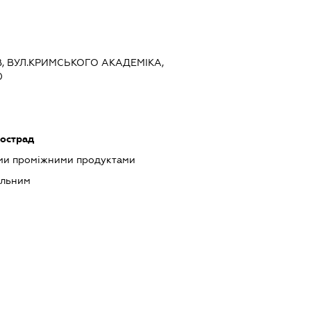
ЇВ, ВУЛ.КРИМСЬКОГО АКАДЕМІКА,
0
тострад
ими проміжними продуктами
альним