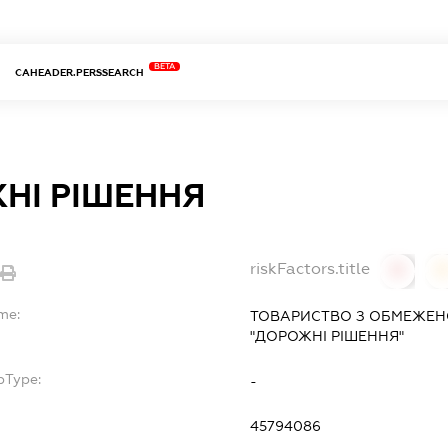
BETA
CAHEADER.PERSSEARCH
НІ РІШЕННЯ
riskFactors.title
0
me:
ТОВАРИСТВО З ОБМЕЖЕН
"ДОРОЖНІ РІШЕННЯ"
bType:
-
45794086