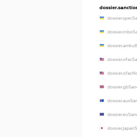
dossier.sanctio
dossier.specS
dossier.rnboS
dossier.amkuB
dossier.ofacS
dossier.ofac
dossier.gbSan
dossier.ausSa
dossier.euSan
dossier.japan