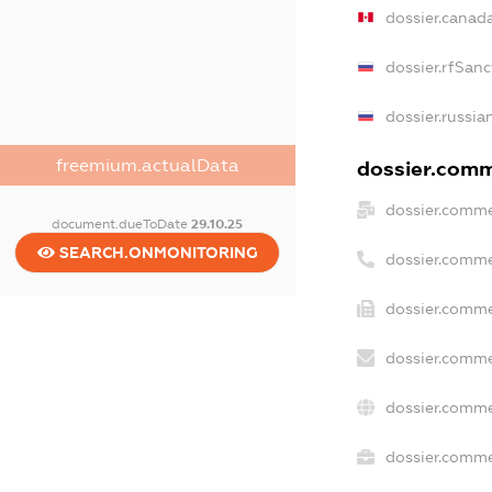
dossier.canad
dossier.rfSanc
dossier.russia
freemium.actualData
dossier.comme
dossier.comme
document.dueToDate
29.10.25
SEARCH.ONMONITORING
dossier.comme
dossier.comme
dossier.comme
dossier.comme
dossier.commer