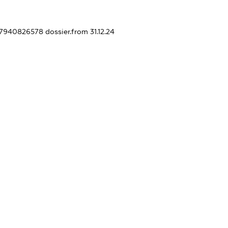
457940826578
dossier.from 31.12.24