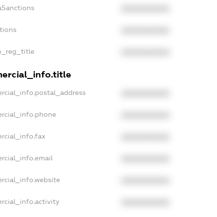
aSanctions
XXXXXXXXXX
tions
XXXXXXXXXX
n_reg_title
XXXXXXXXXX
rcial_info.title
rcial_info.postal_address
XXXXXXXXXX
rcial_info.phone
XXXXXXXXXX
rcial_info.fax
XXXXXXXXXX
rcial_info.email
XXXXXXXXXX
rcial_info.website
XXXXXXXXXX
cial_info.activity
XXXXXXXXXX