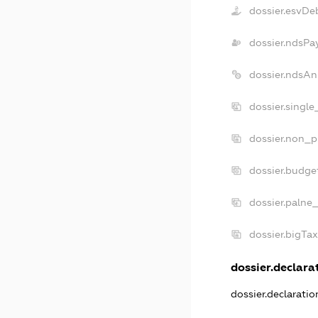
dossier.esvDe
dossier.ndsPa
dossier.ndsAn
dossier.singl
dossier.non_p
dossier.budge
dossier.palne
dossier.bigTa
dossier.declarat
dossier.declarati