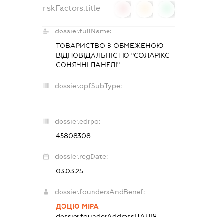
riskFactors.title
0
0
0
dossier.fullName:
ТОВАРИСТВО З ОБМЕЖЕНОЮ
ВІДПОВІДАЛЬНІСТЮ "СОЛАРІКС
СОНЯЧНІ ПАНЕЛІ"
dossier.opfSubType:
-
dossier.edrpo:
45808308
dossier.regDate:
03.03.25
dossier.foundersAndBenef:
ДОЦІО МІРА
dossier.founderAddress
ІТАЛІЯ,