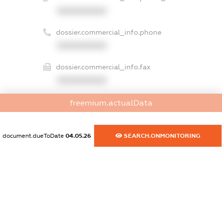
XXXXXXXXXX
dossier.commercial_info.phone
XXXXXXXXXX
dossier.commercial_info.fax
XXXXXXXXXX
dossier.commercial_info.email
freemium.actualData
XXXXXXXXXX
document.dueToDate
04.05.26
SEARCH.ONMONITORING
dossier.commercial_info.website
XXXXXXXXXX
dossier.commercial_info.activity
XXXXXXXXXX