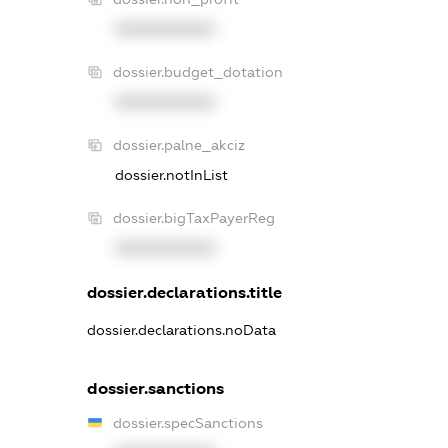
XXXXXXXXXX
dossier.budget_dotation
XXXXXXXXXX
dossier.palne_akciz
dossier.notInList
dossier.bigTaxPayerReg
XXXXXXXXXX
dossier.declarations.title
dossier.declarations.noData
dossier.sanctions
dossier.specSanctions