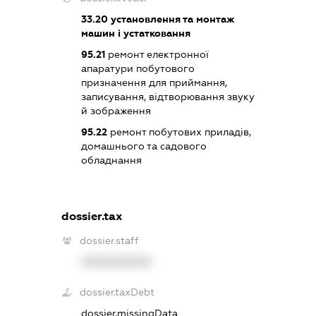
33.20
установлення та монтаж
машин і устатковання
95.21
ремонт електронної
апаратури побутового
призначення для приймання,
записування, відтворювання звуку
й зображення
95.22
ремонт побутових приладів,
домашнього та садового
обладнання
dossier.tax
dossier.staff
XXXXXXXXXX
dossier.taxDebt
dossier.missingData