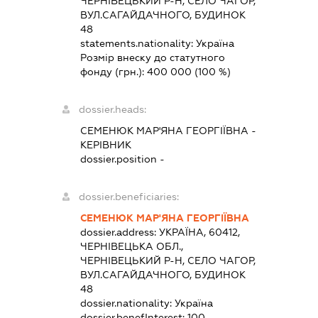
ЧЕРНІВЕЦЬКИЙ Р-Н, СЕЛО ЧАГОР,
ВУЛ.САГАЙДАЧНОГО, БУДИНОК
48
statements.nationality:
Україна
Розмір внеску до статутного
фонду (грн.):
400 000
(100 %)
dossier.heads:
СЕМЕНЮК МАР'ЯНА ГЕОРГІЇВНА
-
КЕРІВНИК
dossier.position -
dossier.beneficiaries:
СЕМЕНЮК МАР'ЯНА ГЕОРГІЇВНА
dossier.address:
УКРАЇНА, 60412,
ЧЕРНІВЕЦЬКА ОБЛ.,
ЧЕРНІВЕЦЬКИЙ Р-Н, СЕЛО ЧАГОР,
ВУЛ.САГАЙДАЧНОГО, БУДИНОК
48
dossier.nationality:
Україна
dossier.benefInterest:
100