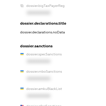
dossier.bigTaxPayerReg
XXXXXXXXXX
dossier.declarations.title
dossier.declarations.noData
dossier.sanctions
dossier.specSanctions
XXXXXXXXXX
dossier.rnboSanctions
XXXXXXXXXX
dossier.amkuBlackList
XXXXXXXXXX
dossier.ofacSanctions