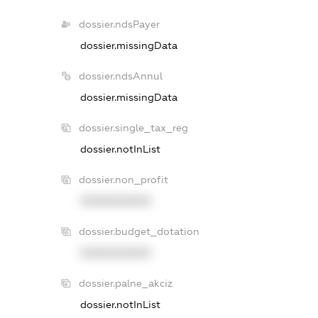
dossier.ndsPayer
dossier.missingData
dossier.ndsAnnul
dossier.missingData
dossier.single_tax_reg
dossier.notInList
dossier.non_profit
XXXXXXXXXX
dossier.budget_dotation
XXXXXXXXXX
dossier.palne_akciz
dossier.notInList