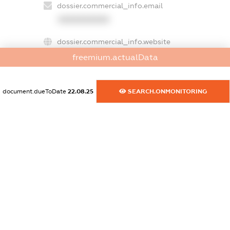
dossier.commercial_info.email
XXXXXXXXXX
dossier.commercial_info.website
XXXXXXXXXX
freemium.actualData
dossier.commercial_info.activity
XXXXXXXXXX
document.dueToDate
22.08.25
SEARCH.ONMONITORING
freemium.exampleText_1
freemium.exampleText_2
freemium.anonymousPerSearch2
FREEMIUM.DETAILS
FREEMIUM.REGISTER