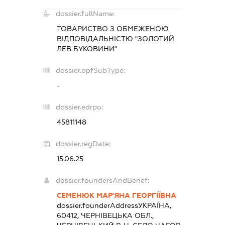
dossier.fullName:
ТОВАРИСТВО З ОБМЕЖЕНОЮ
ВІДПОВІДАЛЬНІСТЮ "ЗОЛОТИЙ
ЛЕВ БУКОВИНИ"
dossier.opfSubType:
-
dossier.edrpo:
45811148
dossier.regDate:
15.06.25
dossier.foundersAndBenef:
СЕМЕНЮК МАР'ЯНА ГЕОРГІЇВНА
dossier.founderAddress
УКРАЇНА,
60412, ЧЕРНІВЕЦЬКА ОБЛ.,