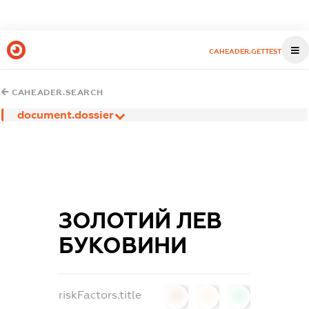
CAHEADER.GETTEST
CAHEADER.SEARCH
document.dossier
ЗОЛОТИЙ ЛЕВ
БУКОВИНИ
riskFactors.title
0
0
0