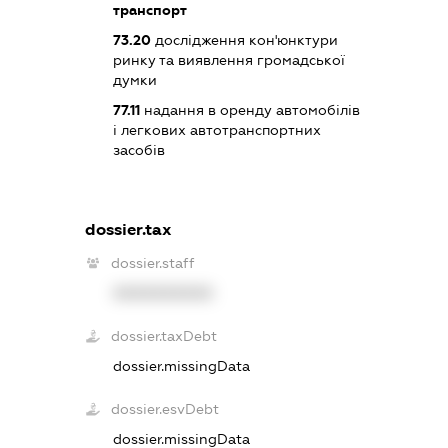
транспорт
73.20
дослідження кон'юнктури
ринку та виявлення громадської
думки
77.11
надання в оренду автомобілів
і легкових автотранспортних
засобів
dossier.tax
dossier.staff
XXXXXXXXXX
dossier.taxDebt
dossier.missingData
dossier.esvDebt
dossier.missingData