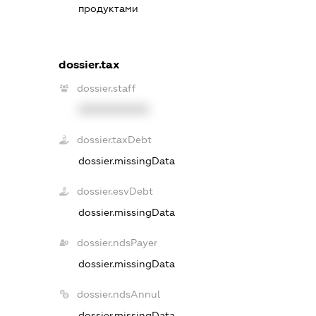
продуктами
dossier.tax
dossier.staff
XXXXXXXXXX
dossier.taxDebt
dossier.missingData
dossier.esvDebt
dossier.missingData
dossier.ndsPayer
dossier.missingData
dossier.ndsAnnul
dossier.missingData