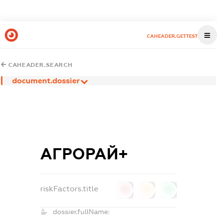
CAHEADER.GETTEST
CAHEADER.SEARCH
document.dossier
АГРОРАЙ+
riskFactors.title
0
0
0
dossier.fullName: