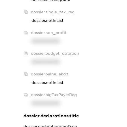
dossier.single_tax_reg
dossier.notInList
dossier.non_profit
XXXXXXXXXX
dossier.budget_dotation
XXXXXXXXXX
dossier.palne_akciz
dossier.notInList
dossier.bigTaxPayerReg
XXXXXXXXXX
dossier.declarations.title
dossier.declarations.noData