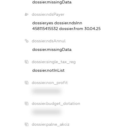
dossier.missingData
dossier.ndsPayer
dossier.yes
dossier.ndsInn
458115415532
dossier.from 30.04.25
dossier.ndsAnnul
dossier.missingData
dossier.single_tax_reg
dossier.notInList
dossier.non_profit
XXXXXXXXXX
dossier.budget_dotation
XXXXXXXXXX
dossier.palne_akciz