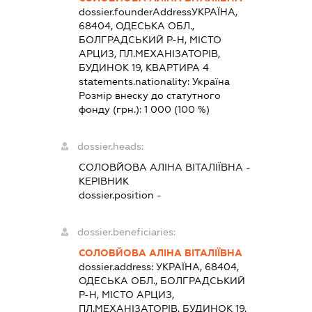
dossier.founderAddress
УКРАЇНА,
68404, ОДЕСЬКА ОБЛ.,
БОЛГРАДСЬКИЙ Р-Н, МІСТО
АРЦИЗ, ПЛ.МЕХАНІЗАТОРІВ,
БУДИНОК 19, КВАРТИРА 4
statements.nationality:
Україна
Розмір внеску до статутного
фонду (грн.):
1 000
(100 %)
dossier.heads:
СОЛОВЙОВА АЛІНА ВІТАЛІЇВНА
-
КЕРІВНИК
dossier.position -
dossier.beneficiaries:
СОЛОВЙОВА АЛІНА ВІТАЛІЇВНА
dossier.address:
УКРАЇНА, 68404,
ОДЕСЬКА ОБЛ., БОЛГРАДСЬКИЙ
Р-Н, МІСТО АРЦИЗ,
ПЛ.МЕХАНІЗАТОРІВ, БУДИНОК 19,