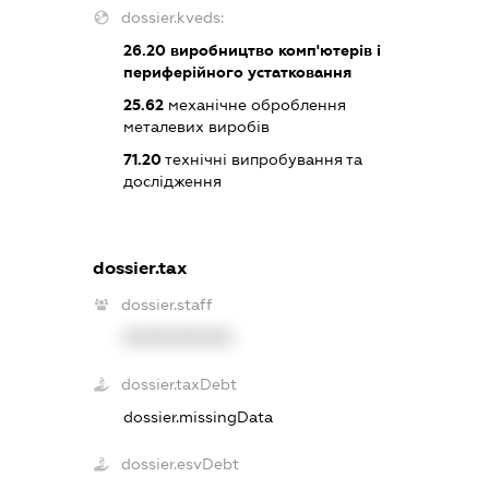
dossier.kveds:
26.20
виробництво комп'ютерів і
периферійного устатковання
25.62
механічне оброблення
металевих виробів
71.20
технічні випробування та
дослідження
dossier.tax
dossier.staff
XXXXXXXXXX
dossier.taxDebt
dossier.missingData
dossier.esvDebt