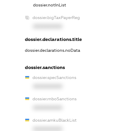
dossier.notInList
dossier.bigTaxPayerReg
XXXXXXXXXX
dossier.declarations.title
dossier.declarations.noData
dossier.sanctions
dossier.specSanctions
XXXXXXXXXX
dossier.rnboSanctions
XXXXXXXXXX
dossier.amkuBlackList
XXXXXXXXXX