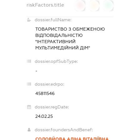
riskFactors.title
0
0
0
dossier.fullName:
ТОВАРИСТВО З ОБМЕЖЕНОЮ
ВІДПОВІДАЛЬНІСТЮ
"ІНТЕРАКТИВНИЙ
МУЛЬТИМЕДІЙНИЙ ДІМ"
dossier.opfSubType:
-
dossier.edrpo:
45811546
dossier.regDate:
24.02.25
dossier.foundersAndBenef:
СОЛОВЙОВА АЛІНА ВІТАЛІЇВНА