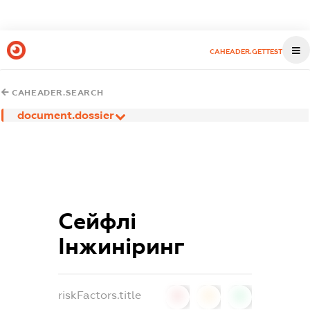
CAHEADER.GETTEST
CAHEADER.SEARCH
document.dossier
Сейфлі
Інжиніринг
riskFactors.title
0
0
0