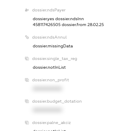
dossier.ndsPayer
dossier.yes
dossier.ndsInn
458117426505
dossier.from 28.02.25
dossier.ndsAnnul
dossier.missingData
dossier.single_tax_reg
dossier.notInList
dossier.non_profit
XXXXXXXXXX
dossier.budget_dotation
XXXXXXXXXX
dossier.palne_akciz