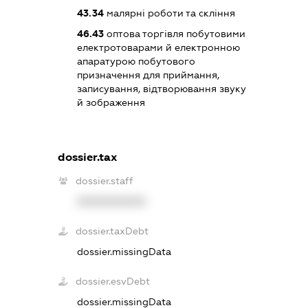
43.34
малярні роботи та скління
46.43
оптова торгівля побутовими
електротоварами й електронною
апаратурою побутового
призначення для приймання,
записування, відтворювання звуку
й зображення
dossier.tax
dossier.staff
XXXXXXXXXX
dossier.taxDebt
dossier.missingData
dossier.esvDebt
dossier.missingData