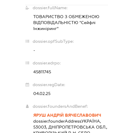
dossier.fullName:
ТОВАРИСТВО З ОБМЕЖЕНОЮ
ВІДПОВІДАЛЬНІСТЮ "Сейфлі
Інжиніринг"
dossier.opfSubType:
-
dossier.edrpo:
45811745
dossier.regDate:
04.02.25
dossier.foundersAndBenef:
ЯРУШ АНДРІЙ ВЯЧЕСЛАВОВИЧ
dossier.founderAddress
УКРАЇНА,
53003, ДНІПРОПЕТРОВСЬКА ОБЛ.,