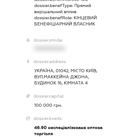
dossier.benefType:
Прямий
вирішальний вплив
dossier.benefRole:
КІНЦЕВИЙ
БЕНЕФІЦІАРНИЙ ВЛАСНИК
dossier.smida:
XXXXXXXXXX
dossier.address:
УКРАЇНА, 01042, МІСТО КИЇВ,
ВУЛ.МАККЕЙНА ДЖОНА,
БУДИНОК 16, КІМНАТА 4
dossier.capital:
100 000 грн.
dossier.kveds:
46.90
неспеціалізована оптова
торгівля