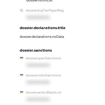
dossier.notInList
dossier.bigTaxPayerReg
XXXXXXXXXX
dossier.declarations.title
dossier.declarations.noData
dossier.sanctions
dossier.specSanctions
XXXXXXXXXX
dossier.rnboSanctions
XXXXXXXXXX
dossier.amkuBlackList
XXXXXXXXXX